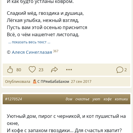
И как будто устланы ковром.
Сладкий мёд, гвоздика и душица,
Лёгкая улыбка, нежный взгляд,
Пусть вам этой осенью приснится
Всё, о чём нашепчет листопад.
… показать весь текст …
©
Алеся Синеглазая
367
80
23
2
Опубликовала
С ПРямБабаБахом
27 сен 2017
#1270524
дом
счастье
уют
кофе
котики
Уютный дом, пирог с черникой, и кот пушистый на
окне,
И кофе с запахом гвоздики… Для счастья хватит?