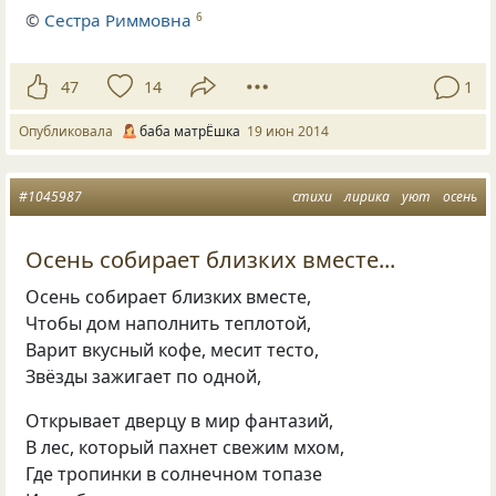
©
Сестра Риммовна
6
47
14
1
Опубликовала
баба матрЁшка
19 июн 2014
#1045987
стихи
лирика
уют
осень
Осень собирает близких вместе...
Осень собирает близких вместе,
Чтобы дом наполнить теплотой,
Варит вкусный кофе, месит тесто,
Звёзды зажигает по одной,
Открывает дверцу в мир фантазий,
В лес, который пахнет свежим мхом,
Где тропинки в солнечном топазе