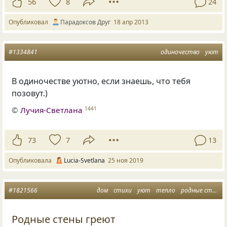
56
8
24
Опубликовал
Парадоксов Друг
18 апр 2013
#1334841
одиночество
уют
В одиночестве уютно
,
если знаешь
,
что тебя
позовут.)
©
Лучия-Светлана
1441
73
7
13
Опубликовала
Lucia-Svetlana
25 ноя 2019
#1821566
дом
стихи
уют
тепло
родные стены
Родные стены греют