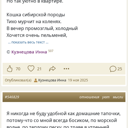
Но так уютно в квартире.
Кошка сибирской породы
Тихо мурчит на коленях.
В вечер промозглый, холодный
Хочется очень пельменей,
… показать весь текст …
©
Кузнецова Инна
507
70
21
25
Опубликовал(а)
Кузнецова Инна
19 ноя 2025
#546829
отношения
уют
мысли
Я никогда не буду удобной как домашние тапочки,
потому-что со мной всегда босиком, по морской
волне, по теплому песку, по траве в утренней