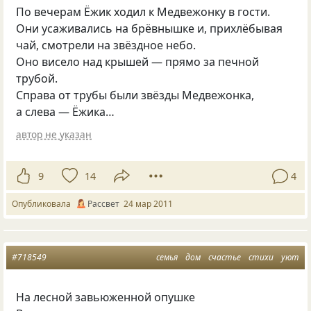
По вечерам Ёжик ходил к Медвежонку в гости.
Они усаживались на брёвнышке и, прихлёбывая
чай, смотрели на звёздное небо.
Оно висело над крышей — прямо за печной
трубой.
Справа от трубы были звёзды Медвежонка,
а слева — Ёжика…
автор не указан
9
14
4
Опубликовала
Рассвет
24 мар 2011
#718549
семья
дом
счастье
стихи
уют
На лесной завьюженной опушке