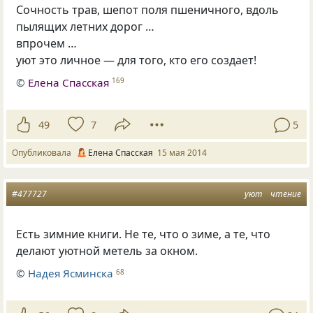
Сочность трав, шепот поля пшеничного, вдоль
пылящих летних дорог …
впрочем …
уют это личное — для того, кто его создает!
©
Елена Спасская
169
49
7
5
Опубликовала
Елена Спасская
15 мая 2014
#477727
уют
чтение
Есть зимние книги. Не те, что о зиме, а те, что
делают уютной метель за окном.
©
Надея Ясминска
68