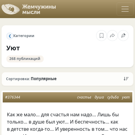
Категории
❮
Уют
268 публикаций
Популярные
Сортировка:
#376344
счастье
душа
судьба
уют
Как же мало… для счастья нам надо… Лишь бы
только… в душе был уют… И беспечность… как
в детстве когда-то… И уверенность в том… что нас