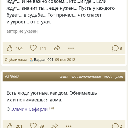
ждут… И не важно совсем… кто…и где… Если
ждут… значит ты… еще нужен… Пусть у каждого
будет… в судьбе… Тот причал… что спасет
и укроет… от стужи.
автор не указан
164
111
8
Опубликовал
Вардан 001
09 ноя 2012
#319667
семья
взаимопонимание
люди
уют
Есть люди уютные, как дом. Обнимаешь
их и понимаешь: я дома.
©
Эльчин Сафарли
770
201
89
2