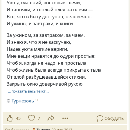
Уют домашний, восковые свечи,
И тапочки, и теплый плед на плечи —
Все, что в быту доступно, человечно.
И ужины, и завтраки, и книги
За ужином, за завтраком, за чаем.
И знаю я, что я не заскучаю,
Надев уюта мягкие вериги.
Мне вещи нравятся до одури простые:
Чтоб я, когда не надо, не простыла,
Чтоб жизнь была всегда прикрыта с тыла
От злой разбушевавшейся стихии.
Закрыть окно доверчивой рукою
… показать весь текст …
©
Турнезоль
11
45
7
Обсудить
Опубликовала
Тигруля
29 мар 2013