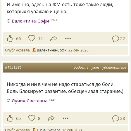
И именно, здесь на ЖМ есть тоже такие люди,
которых я уважаю и ценю.
©
Валентина-Софи
1921
66
12
22
Опубликовала
Валентина-Софи
22 сен 2023
#1651286
радость
уют
удовольствие
Никогда и ни в чем не надо стараться до боли.
Боль блокирует развитие, обесценивая старание.)
©
Лучия-Светлана
1441
65
8
28
Опубликовала
Lucia-Svetlana
16 сен 2021