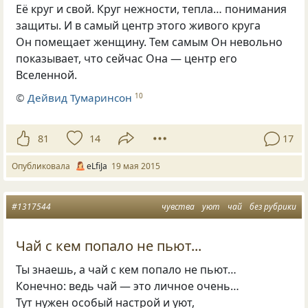
Её круг и свой. Круг нежности, тепла… понимания
защиты. И в самый центр этого живого круга
Он помещает женщину. Тем самым Он невольно
показывает, что сейчас Она — центр его
Вселенной.
©
Дейвид Тумаринсон
10
81
14
17
Опубликовала
eLfiJa
19 мая 2015
#1317544
чувства
уют
чай
без рубрики
Чай с кем попало не пьют...
Ты знаешь, а чай с кем попало не пьют…
Конечно: ведь чай — это личное очень…
Тут нужен особый настрой и уют,