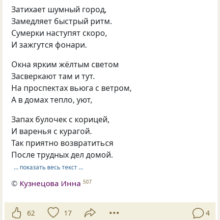
Затихает шумный город,
Замедляет быстрый ритм.
Сумерки наступят скоро,
И зажгутся фонари.
Окна ярким жёлтым светом
Засверкают там и тут.
На проспектах вьюга с ветром,
А в домах тепло, уют,
Запах булочек с корицей,
И варенья с курагой.
Так приятно возвратиться
После трудных дел домой.
… показать весь текст …
©
Кузнецова Инна
507
62
17
4