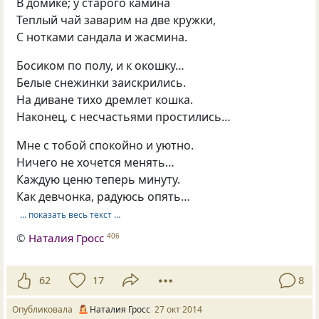
В домике; у старого камина
Теплый чай заварим на две кружки,
С нотками сандала и жасмина.
Босиком по полу, и к окошку…
Белые снежинки заискрились.
На диване тихо дремлет кошка.
Наконец, с несчастьями простились…
Мне с тобой спокойно и уютно.
Ничего не хочется менять…
Каждую ценю теперь минуту.
Как девчонка, радуюсь опять…
… показать весь текст …
©
Наталия Гросс
406
62
17
8
Опубликовала
Наталия Гросс
27 окт 2014