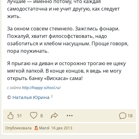
лучшие — именно потому, что каждая
самодостаточна и не учит другую, как следует
жить.
За окном совсем стемнело. Зажглись фонари.
Пожалуй, хватит философствовать, надо
озаботиться и хлебом насущным. Проще говоря,
пора поужинать.
Я прыгаю на диван и осторожно трогаю ее щеку
мягкой лапкой. В конце концов, я ведь не могу
открыть банку
«
Вискаса» сама!
с сайта
http://happy-school.ru/
©
Наталья Юрина
2
51
8
18
Опубликовала
Marol
16 дек 2013