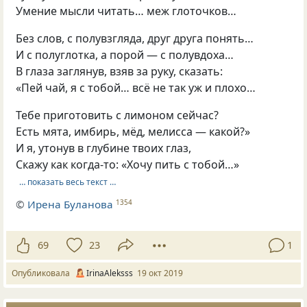
Умение мысли читать… меж глоточков…
Без слов, с полувзгляда, друг друга понять…
И с полуглотка, а порой — с полувдоха…
В глаза заглянув, взяв за руку, сказать:
«Пей чай, я с тобой… всё не так уж и плохо…
Тебе приготовить с лимоном сейчас?
Есть мята, имбирь, мёд, мелисса — какой?»
И я, утонув в глубине твоих глаз,
Скажу как когда-то: «Хочу пить с тобой…»
… показать весь текст …
©
Ирена Буланова
1354
69
23
1
Опубликовала
IrinaAleksss
19 окт 2019