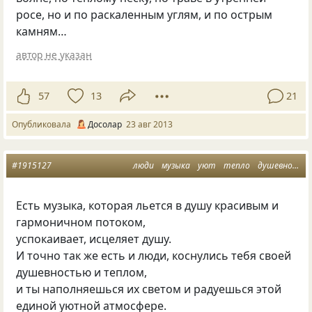
росе, но и по раскаленным углям, и по острым
камням…
автор не указан
57
13
21
Опубликовала
Досолар
23 авг 2013
#1915127
люди
музыка
уют
тепло
душевность
Есть музыка, которая льется в душу красивым и
гармоничном потоком,
успокаивает, исцеляет душу.
И точно так же есть и люди, коснулись тебя своей
душевностью и теплом,
и ты наполняешься их светом и радуешься этой
единой уютной атмосфере.