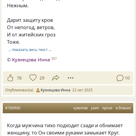
Нежным.
Дарит защиту кров
От непогод, ветров,
И от житейских гроз
Тоже.
… показать весь текст …
©
Кузнецова Инна
507
78
29
10
Опубликовал(а)
Кузнецова Инна
22 окт 2025
#780900
чувства
уют
проза
в домике
Когда мужчина тихо подходит сзади и обнимает
женщину, то Он своими руками замыкает Круг.