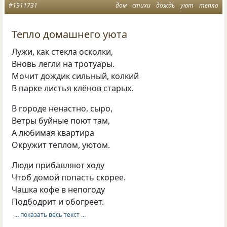
#1911731
дом
стихи
дождь
уют
тепло
Тепло домашнего уюта
Лужи, как стекла осколки,
Вновь легли на тротуары.
Мочит дождик сильный, колкий
В парке листья клёнов старых.
В городе ненастно, сыро,
Ветры буйные поют там,
А любимая квартира
Окружит теплом, уютом.
Люди прибавляют ходу
Чтоб домой попасть скорее.
Чашка кофе в непогоду
Подбодрит и обогреет.
… показать весь текст …