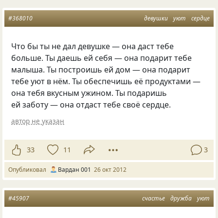
#368010
девушки
уют
сердце
Что бы ты не дал девушке — она даст тебе
больше. Ты даешь ей себя — она подарит тебе
малыша. Ты построишь ей дом — она подарит
тебе уют в нём. Ты обеспечишь её продуктами —
она тебя вкусным ужином. Ты подаришь
ей заботу — она отдаст тебе своё сердце.
автор не указан
33
11
3
Опубликовал
Вардан 001
26 окт 2012
#45907
счастье
дружба
уют