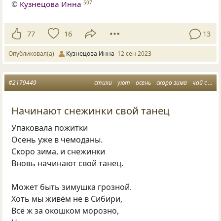
©
Кузнецова Инна
507
77
16
13
Опубликовал(а)
Кузнецова Инна
12 сен 2023
#2179449
стихи
уют
осень
скоро зима
чай с брусникой
Начинают снежинки свой танец
Упаковала пожитки
Осень уже в чемоданы.
Скоро зима, и снежинки
Вновь начинают свой танец.
Может быть зимушка грозной.
Хоть мы живём не в Сибири,
Всё ж за окошком морозно,