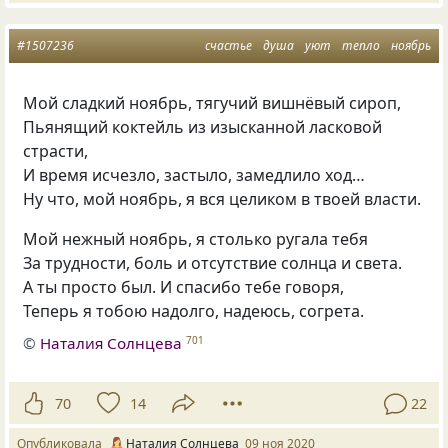
#1507236
счастье
душа
уют
тепло
ноябрь
Мой сладкий ноябрь, тягучий вишнёвый сироп,
Пьянящий коктейль из изысканной ласковой
страсти,
И время исчезло, застыло, замедлило ход…
Ну что, мой ноябрь, я вся целиком в твоей власти.
Мой нежный ноябрь, я столько ругала тебя
За трудности, боль и отсутствие солнца и света.
А ты просто был. И спасибо тебе говоря,
Теперь я тобою надолго, надеюсь, согрета.
©
Наталия Солнцева
701
70
14
22
Опубликовала
Наталия Солнцева
09 ноя 2020