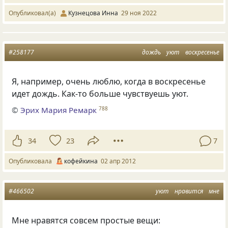
Опубликовал(а)
Кузнецова Инна
29 ноя 2022
#258177
дождь
уют
воскресенье
Я, например, очень люблю, когда в воскресенье
идет дождь. Как-то больше чувствуешь уют.
©
Эрих Мария Ремарк
788
34
23
7
Опубликовала
кофейкина
02 апр 2012
#466502
уют
нравится
мне
Мне нравятся совсем простые вещи: