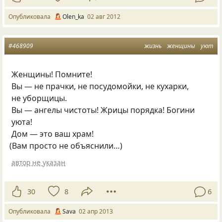
Опубликовала
Olen_ka
02 авг 2012
#468909
жизнь
женщины
уют
Женщины! Помните!
Вы — не прачки, не посудомойки, не кухарки,
не уборщицы.
Вы — ангелы чистоты! Жрицы порядка! Богини
уюта!
Дом — это ваш храм!
(
Вам просто не объяснили…)
автор не указан
30
8
6
Опубликовала
Sаva
02 апр 2013