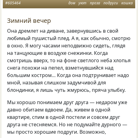
#605464
дом
уют
проза
подруги
кошка
Зимний вечер
Она дремлет на диване, завернувшись в свой
любимый пушистый плед. А я, как обычно, смотрю
в окно. Я могу часами неподвижно сидеть, глядя
на танцующие в воздухе снежинки. Когда
смотришь вверх, то на фоне светлого неба хлопья
снега похожи на пепел, взметнувшийся над
большим костром… Когда она подтрунивает надо
мной, называя слишком задумчивой для
блондинки, я лишь чуть жмурюсь, пряча улыбку.
Мы хорошо понимаем друг друга — недаром уже
давно обитаем вдвоем. Да, живем в одной
квартире, спим в одной постели и совсем друг
друга не стесняемся. Но не подумайте дурного —
мы просто хорошие подруги. Возможно,