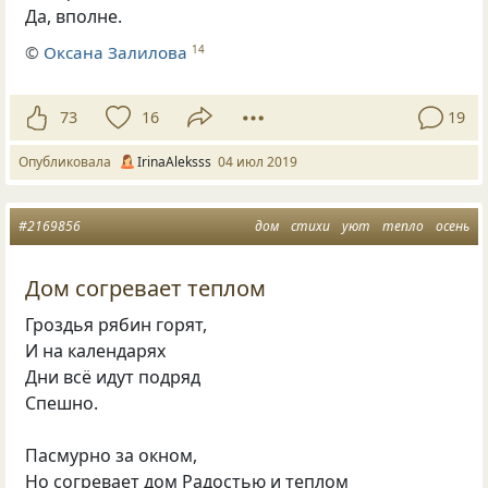
Да, вполне.
©
Оксана Залилова
14
73
16
19
Опубликовала
IrinaAleksss
04 июл 2019
#2169856
дом
стихи
уют
тепло
осень
Дом согревает теплом
Гроздья рябин горят,
И на календарях
Дни всё идут подряд
Спешно.
Пасмурно за окном,
Но согревает дом Радостью и теплом