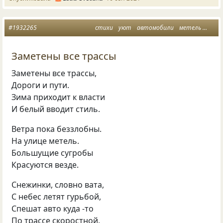
#1932265
стихи
уют
автомобили
метель
трас
Заметены все трассы
Заметены все трассы,
Дороги и пути.
Зима приходит к власти
И белый вводит стиль.
Ветра пока беззлобны.
На улице метель.
Большущие сугробы
Красуются везде.
Снежинки, словно вата,
С небес летят гурьбой,
Спешат авто куда -то
По трассе скоростной.