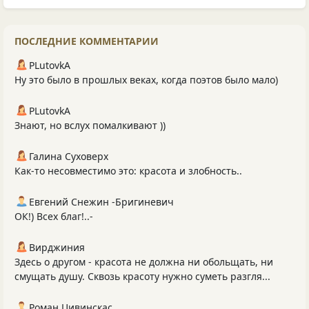
ПОСЛЕДНИЕ КОММЕНТАРИИ
PLutоvkА
Ну это было в прошлых веках, когда поэтов было мало)
PLutоvkА
Знают, но вслух помалкивают ))
Галина Суховерх
Как-то несовместимо это: красота и злобность..
Евгений Снежин -Бригиневич
ОК!) Всех благ!..-
Вирджиния
Здесь о другом - красота не должна ни обольщать, ни
смущать душу. Сквозь красоту нужно суметь разгля...
Роман Цивинскас