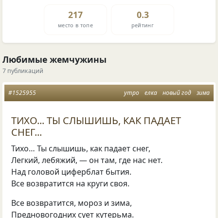
217
0.3
место в топе
рейтинг
Любимые жемчужины
7 публикаций
#1525955
утро
елка
новый год
зима
ТИХО... ТЫ СЛЫШИШЬ, КАК ПАДАЕТ
СНЕГ...
Тихо… Ты слышишь, как падает снег,
Легкий, лебяжий, — он там, где нас нет.
Над головой циферблат бытия.
Все возвратится на круги своя.
Все возвратится, мороз и зима,
Предновогодних сует кутерьма.