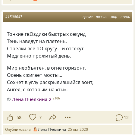
#1500047
время
поэзия
мир
осень
Тонкие гвОздики быстрых секунд
Тень наведут на плетень.
Стрелки все пО кругу… и отсекут
Медленно прожитый день.
Мир необъятен, в огне горизонт,
Осень сжигает мосты…
Сохнет в углу раскрылившийся зонт,
Ангел, с которым на «ты».
©
Лена Пчёлкина 2
2106
58
7
12
Опубликовала
Лена Пчёлкина
25 окт 2020