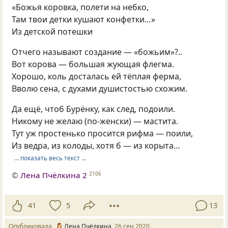
«Божья коровка, полети на небко,
Там твои детки кушают конфетки…»
Из детской потешки
Отчего называют создание — «божьим»?..
Вот корова — большая жующая флегма.
Хорошо, коль досталась ей тёплая ферма,
Вволю сена, с духами душистостью схожим.
Да ещё, чтоб Бурёнку, как след, подоили.
Никому не желаю (по-женски) — мастита.
Тут уж простенько просится рифма — поили,
Из ведра, из колоды, хотя б — из корыта…
… показать весь текст …
©
Лена Пчёлкина 2
2106
41
5
13
Опубликовала
Лена Пчёлкина
26 сен 2020