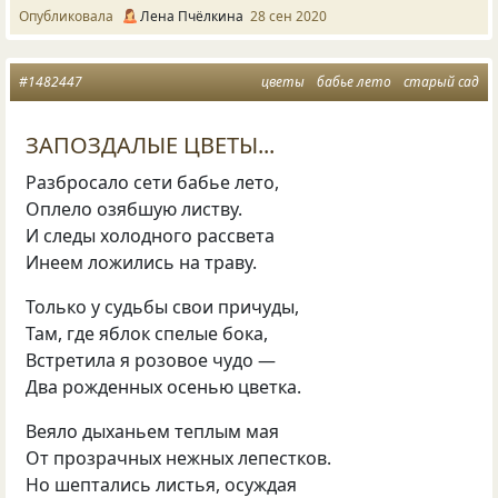
Опубликовала
Лена Пчёлкина
28 сен 2020
#1482447
цветы
бабье лето
старый сад
ЗАПОЗДАЛЫЕ ЦВЕТЫ...
Разбросало сети бабье лето,
Оплело озябшую листву.
И следы холодного рассвета
Инеем ложились на траву.
Только у судьбы свои причуды,
Там, где яблок спелые бока,
Встретила я розовое чудо —
Два рожденных осенью цветка.
Веяло дыханьем теплым мая
От прозрачных нежных лепестков.
Но шептались листья, осуждая