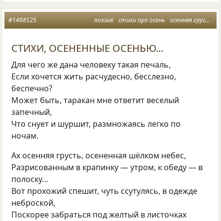
#1498525
поэзия
стихи про осень
осенняя грусть
СТИХИ, ОСЕНЕННЫЕ ОСЕНЬЮ...
Для чего же дана человеку такая печаль,
Если хочется жить расчудесно, бесслезно,
беспечно?
Может быть, таракан мне ответит веселый
запечный,
Что снует и шуршит, размножаясь легко по
ночам.
Ах осенняя грусть, осененная шёлком небес,
Разрисованным в крапинку — утром, к обеду — в
полоску…
Вот прохожий спешит, чуть ссутулясь, в одежде
неброской,
Поскорее забраться под желтый в листочках