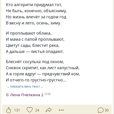
Кто алгоритм придумал тот,
Не быть, конечно, объясниму,
Но жизнь влечёт за годом год
В весну и лето, осень, зиму.
И проплывают облака,
И мама с папой проплывают,
Цветут сады, блестит река,
А дальше — листья опадают.
Блеснёт сосулька под окном,
Снежок скрипит, как лист капустный,
А в горле вдруг — предчувствий ком,
И отчего-то грустно-грустно…
… показать весь текст …
©
Лена Пчёлкина 2
2106
131
24
30