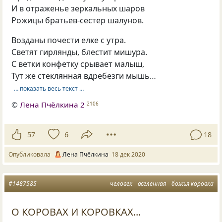
И в отраженье зеркальных шаров
Рожицы братьев-сестер шалунов.
Возданы почести елке с утра.
Светят гирлянды, блестит мишура.
С ветки конфетку срывает малыш,
Тут же стеклянная вдребезги мышь…
… показать весь текст …
©
Лена Пчёлкина 2
2106
57
6
18
Опубликовала
Лена Пчёлкина
18 дек 2020
#1487585
человек
вселенная
божья коровка
О КОРОВАХ И КОРОВКАХ...