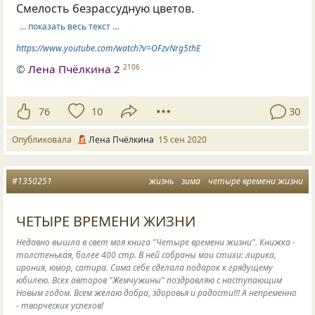
Смелость безрассудную цветов.
… показать весь текст …
https://www.youtube.com/watch?v=OFzvNrg5thE
©
Лена Пчёлкина 2
2106
76
10
30
Опубликовала
Лена Пчёлкина
15 сен 2020
#1350251
жизнь
зима
четыре времени жизни
ЧЕТЫРЕ ВРЕМЕНИ ЖИЗНИ
Недавно вышла в свет моя книга "Четыре времени жизни". Книжка -
толстенькая, более 400 стр. В ней собраны мои стихи: лирика,
ирония, юмор, сатира. Сама себе сделала подарок к грядущему
юбилею. Всех авторов "Жемчужины" поздравляю с наступающим
Новым годом. Всем желаю добра, здоровья и радости!!! А непременно
- творческих успехов!