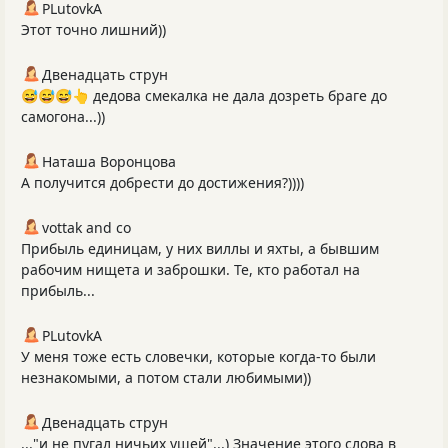
PLutоvkА
Этот точно лишний))
Двенадцать струн
😅😅😅👆 дедова смекалка не дала дозреть браге до
самогона...))
Наташа Воронцова
А получится добрести до достижения?))))
vottak and co
Прибыль единицам, у них виллы и яхты, а бывшим
рабочим нищета и заброшки. Те, кто работал на
прибыль...
PLutоvkА
У меня тоже есть словечки, которые когда-то были
незнакомыми, а потом стали любимыми))
Двенадцать струн
..."и не пугал ничьих ушей"...) Значение этого слова в