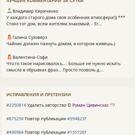
ЛУЧШИЕ КОММЕНТАРИИ ЗА СУТКИ
Владимир Кириченко
У каждого старого дома своя особенная атмосфера!)) ***
Стоял тот дом, всем жителям знакомый, - Ег...
Галина Суховерх
Чайник должен пахнуть домом, в котором живёшь.)
Валентина-Софи
Что.то такое нарисовалось.... Больше не нужно искать
смысла в обрывках фраз... Просто позволь д...
ИСПРАВЛЕНИЯ И ПРЕТЕНЗИИ
#2250814
Удалить авторство ©
Роман Цивинскас
?
42
#875258
Повтор публикации
#594823
?
#496984
Повтор публикации
#155726
?