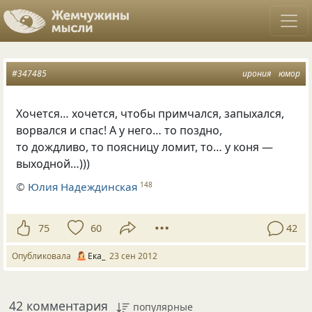
#347485
ирония
юмор
Хочется… хочется, чтобы примчался, запыхался,
ворвался и спас! А у него… то поздно,
то дождливо, то поясницу ломит, то… у коня —
выходной…)))
©
Юлия Надеждинская
148
75
60
42
Опубликовала
Ека_
23 сен 2012
42 комментария
популярные