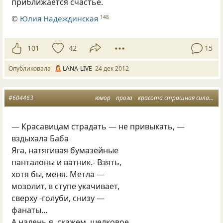
приближается счастье.
©
Юлия Надеждинская
148
101
42
15
Опубликовала
LANA-LIVE
24 дек 2012
#604463
юмор
проза
красота страшная сила
ск
— Красавицам страдать — не привыкать, —
вздыхала Баба
Яга, натягивая бумазейные
панталоны и ватник.- Взять,
хотя бы, меня. Метла —
мозолит, в ступе укачивает,
сверху -голуби, снизу —
фанаты…
А надень я, скажем, шелковое