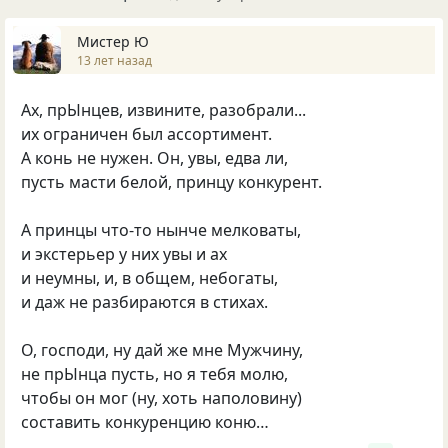
Мистер Ю
13 лет назад
Ах, прЫнцев, извините, разобрали...
их ограничен был ассортимент.
А конь не нужен. Он, увы, едва ли,
пусть масти белой, принцу конкурент.
А принцы что-то нынче мелковаты,
и экстерьер у них увы и ах
и неумны, и, в общем, небогаты,
и даж не разбираются в стихах.
О, господи, ну дай же мне Мужчину,
не прЫнца пусть, но я тебя молю,
чтобы он мог (ну, хоть наполовину)
составить конкуренцию коню…