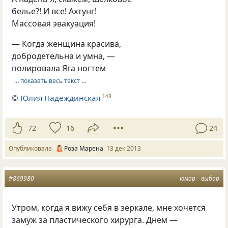
белье?! И все! Ахтунг!
Массовая эвакуация!
— Когда женщина красива,
добродетельна и умна, —
полировала Яга ногтем
… показать весь текст …
©
Юлия Надеждинская
148
72
16
24
Опубликовала
Роза Марена
13 дек 2013
#869980
юмор
выбор
Утром, когда я вижу себя в зеркале, мне хочется
замуж за пластического хирурга. Днем —