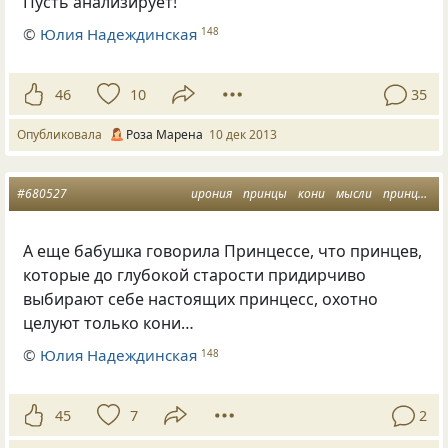
Пусть анализирует!
©
Юлия Надеждинская
148
46
10
35
Опубликовала
Роза Марена
10 дек 2013
#680527
ирония
принцы
кони
мысли
принцесса
А еще бабушка говорила Принцессе, что принцев,
которые до глубокой старости придирчиво
выбирают себе настоящих принцесс, охотно
целуют только кони…
©
Юлия Надеждинская
148
45
7
2