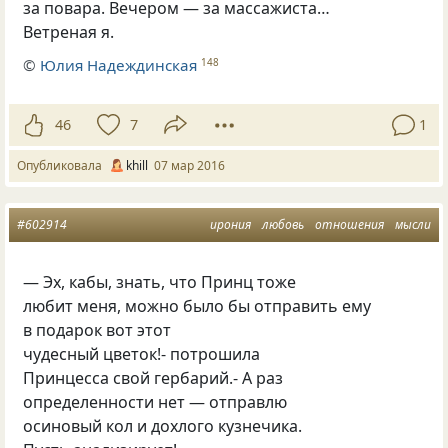
за повара. Вечером — за массажиста…
Ветреная я.
©
Юлия Надеждинская
148
46
7
1
Опубликовала
khill
07 мар 2016
#602914
ирония
любовь
отношения
мысли
— Эх, кабы, знать, что Принц тоже
любит меня, можно было бы отправить ему
в подарок вот этот
чудесный цветок!- потрошила
Принцесса свой гербарий.- А раз
определенности нет — отправлю
осиновый кол и дохлого кузнечика.