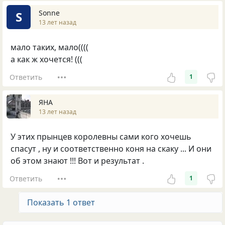
Sonne
S
13 лет назад
мало таких, мало((((
а как ж хочется! (((
Ответить
1
ЯНА
13 лет назад
У этих прынцев королевны сами кого хочешь
спасут , ну и соответственно коня на скаку ... И они
об этом знают !!! Вот и результат .
Ответить
1
Показать 1 ответ