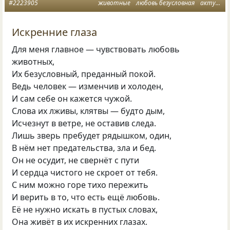
#2223905
животные
любовь безусловная
актуально
Искренние глаза
Для меня главное — чувствовать любовь
животных,
Их безусловный, преданный покой.
Ведь человек — изменчив и холоден,
И сам себе он кажется чужой.
Слова их лживы, клятвы — будто дым,
Исчезнут в ветре, не оставив следа.
Лишь зверь пребудет рядышком, один,
В нём нет предательства, зла и бед.
Он не осудит, не свернёт с пути
И сердца чистого не скроет от тебя.
С ним можно горе тихо пережить
И верить в то, что есть ещё любовь.
Её не нужно искать в пустых словах,
Она живёт в их искренних глазах.