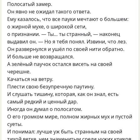
Полосатый замер.
Он явно не ожидал такого ответа.
Ему казалось, что все пауки мечтают о большем:
о жирной мухе, о широкой сети,
о признании. — Ты… ты странный, — наконец
выдавил он. — Но я тебя понял. Извини, что лез.
Он развернулся и ушёл по своей нити обратно.
И больше не возвращался.
А зелёный паучок остался висеть на своей
черешне.
Качаться на ветру.
Плести свою безупречную паутину.
И слушать тишину, которая, как он знал, есть
самый редкий и ценный дар.
Иногда он думал о полосатом.
О его громком мире, полном жирных мух и пустой
суеты.
И понимал: лучше уж быть странным на своей
тихой ветке, чем знаменитым среди чужих криков.