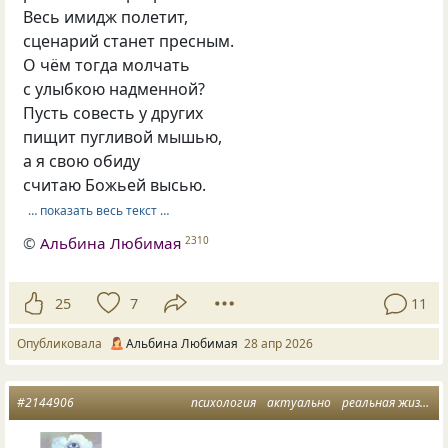
Весь имидж полетит,
сценарий станет пресным.
О чём тогда молчать
с улыбкою надменной?
Пусть совесть у других
пищит пугливой мышью,
а я свою обиду
считаю Божьей высью.
… показать весь текст …
©
Альбина Любимая
2310
25
7
11
Опубликовала
Альбина Любимая
28 апр 2026
#2144906
психология
актуально
реальная жизнь