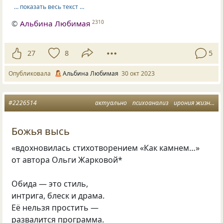
… показать весь текст …
©
Альбина Любимая
2310
27
8
5
Опубликовала
Альбина Любимая
30 окт 2023
#2226514
актуально
психоанализ
ирония жизни
о
Божья высь
«вдохновилась стихотворением «Как камнем…»
от автора Ольги Жарковой*
Обида — это стиль,
интрига, блеск и драма.
Её нельзя простить —
развалится программа.