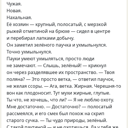
Чужая.
Новая.
Нахальная.
Её хозяин — крупный, полосатый, с мерзкой
рыжей отметиной на брюхе — сидел в центре
и перебирал лапками добычу.
Он заметил зелёного паучка и ухмыльнулся.
Точно ухмыльнулся.
Пауки умеют ухмыляться, просто люди
не замечают. — Слышь, зелёный! — крикнул
он через разделявшее их пространство. — Твоя
поляна? — Это просто ветка, — ответил паучок,
не желая ссоры. — Ага, ветка. Жирная. Черешня-то
вон как плодоносит. Тут мухи жирные, глупые.
Ты что, не хочешь, что ли? — Я не люблю охоту.
Мне достаточно. — Достаточно? — полосатый
рассмеялся, и его смех был похож на скрип
старого сучка. — Ты чудо природы, зелёный.
С такой паутиной — и не охотишься. Да у тебя же