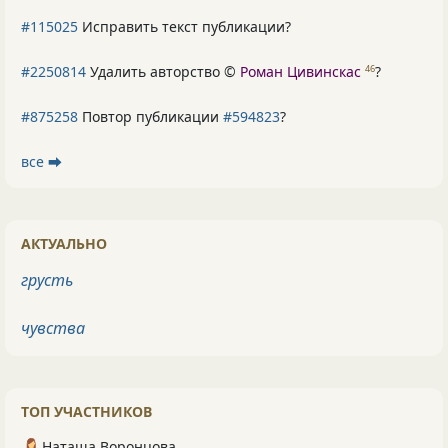
#115025
Исправить текст публикации?
#2250814
Удалить авторство ©
Роман Цивинскас
?
46
#875258
Повтор публикации
#594823
?
все ⮕
АКТУАЛЬНО
грусть
чувства
ТОП УЧАСТНИКОВ
Наташа Воронцова