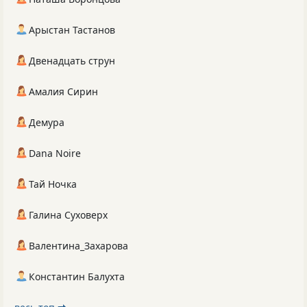
Арыстан Тастанов
Двенадцать струн
Амалия Сирин
Демура
Dana Noire
Тай Ночка
Галина Суховерх
Валентина_Захарова
Константин Балухта