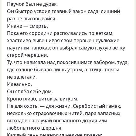
Паучок был не дурак.
Он быстро усвоил главный закон сада: лишний
раз не высовывайся.
Иначе — смерть.
Пока его сородичи расползались по веткам,
хвастливо вывешивая свои первые неуклюжие
паутинки напоказ, он выбрал самую глухую ветку
старой черешни.
Ту, что нависала над покосившимся забором, туда,
где солнце бывало лишь утром, а птицы почти
не залетали.
Идеально.
Он сплёл себе дом.
Кропотливо, виток за витком.
Не для охоты — для жизни. Серебристый гамак,
несколько страховочных нитей, пара запасных
выходов на случай внезапного дождя или
любопытного шершня.
Каждый день он вносил мелкие правки: