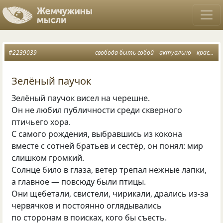
#2239039
свобода быть собой
актуально
красота природы
Зелёный паучок
Зелёный паучок висел на черешне.
Он не любил публичности среди скверного
птичьего хора.
С самого рождения, выбравшись из кокона
вместе с сотней братьев и сестёр, он понял: мир
слишком громкий.
Солнце било в глаза, ветер трепал нежные лапки,
а главное — повсюду были птицы.
Они щебетали, свистели, чирикали, дрались из-за
червячков и постоянно оглядывались
по сторонам в поисках, кого бы съесть.