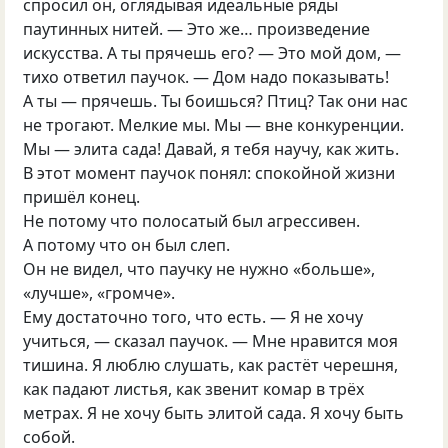
спросил он, оглядывая идеальные ряды
паутинных нитей. — Это же… произведение
искусства. А ты прячешь его? — Это мой дом, —
тихо ответил паучок. — Дом надо показывать!
А ты — прячешь. Ты боишься? Птиц? Так они нас
не трогают. Мелкие мы. Мы — вне конкуренции.
Мы — элита сада! Давай, я тебя научу, как жить.
В этот момент паучок понял: спокойной жизни
пришёл конец.
Не потому что полосатый был агрессивен.
А потому что он был слеп.
Он не видел, что паучку не нужно «больше»,
«лучше», «громче».
Ему достаточно того, что есть. — Я не хочу
учиться, — сказал паучок. — Мне нравится моя
тишина. Я люблю слушать, как растёт черешня,
как падают листья, как звенит комар в трёх
метрах. Я не хочу быть элитой сада. Я хочу быть
собой.