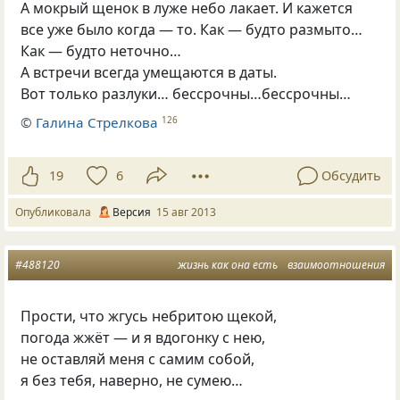
А мокрый щенок в луже небо лакает. И кажется
все уже было когда — то. Как — будто размыто…
Как — будто неточно…
А встречи всегда умещаются в даты.
Вот только разлуки… бессрочны…бессрочны…
©
Галина Стрелкова
126
19
6
Обсудить
Опубликовала
Версия
15 авг 2013
#488120
жизнь как она есть
взаимоотношения
Прости, что жгусь небритою щекой,
погода жжёт — и я вдогонку с нею,
не оставляй меня с самим собой,
я без тебя, наверно, не сумею…