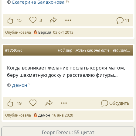
©
Екатерина Балахонова
92
15
3
11
Опубликовала
Версия
03 окт 2013
#1359586
мой мир
жизнь как она есть
взаимоотношения
Когда возникает желание послать короля матом
,
беру шахматную доску и расставляю фигуры…
©
Демон
9
19
Обсудить
Опубликовала
Демон
16 янв 2020
Георг Гегель: 55 цитат