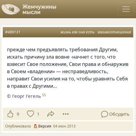
#489131
жизнь как она есть
взаимоотношения
прежде чем предъявлять требования Другим,
искать причину зла вовне -начнет с того, что
взвесит Свое положение, Свои права и обнаружив
в Своем
«
владении» — несправедливость,
направит Свои усилия на то, чтобы уравнять Себя
в правах с Другими…
©
Георг Гегель
55
9
1
Обсудить
Опубликовала
Версия
04 июн 2013