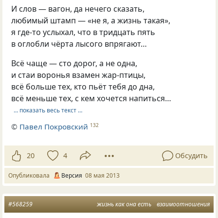
И слов — вагон, да нечего сказать,
любимый штамп — «не я, а жизнь такая»,
я где-то услыхал, что в тридцать пять
в оглобли чёрта лысого впрягают…
Всё чаще — сто дорог, а не одна,
и стаи воронья взамен жар-птицы,
всё больше тех, кто пьёт тебя до дна,
всё меньше тех, с кем хочется напиться…
… показать весь текст …
©
Павел Покровский
132
20
4
Обсудить
Опубликовала
Версия
08 мая 2013
#568259
жизнь как она есть
взаимоотношения