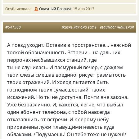
Опубликовала
ОпasнЫй Возраst
15 апр 2013
#541560
жизнь как она есть
взаимоотношения
А поезд уходит. Оставив в пространстве… неясной
тоской обозначенность Встречи… на дальних
перронах несбывшихся станций, где
ты не случилась. И пасмурный вечер, с дождем
твои слезы смешав воедино, рисует размытость
твоих отражений. И холод пытается быть
господином твоих сумасшествий, твоих
искажений. Но ты не доступна. Почти вне закона.
Уже безразлично. И, кажется, легче, что выбыл
один абонент телефона, с тобой навсегда
отказавшись от встречи. И к серому небу
приравнены лужи плывущими невесть куда
облаками. /Подумаешь! Он тебе тоже не нужен!/