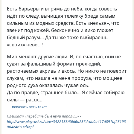
Есть барьеры и впрямь до неба, когда совесть
идёт по следу, вычищая тележку бреда самым
сильным из модных средств. Есть «нельзя», что
звенит под кожей, бесконечно и дико гложет
бедный разум… Да ты же тоже выбираешь
«своих» невест!
Мир меняют другие люди. И, по счастью, они не
судят за фальшивый формат прелюдий,
расточаемых вкривь и вкось. Но никто не поверит
слухам, что нашла на меня проруха, что мощнее
родного духа оказалась чужая ось.
Да по правде, страшнее было… Я сейчас собираю
силы — расск…
… показать весь текст …
Плейкаст «перебить бы в нули пароли...» -
http://www.playcast.ru/view/3422183/36d6d287dcdb0a417d891bf28193
904e4c01ed4epl