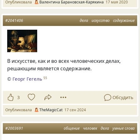
Опубликовала
Валентина Барановская-Карякина
17 мая 2020
#2041406
дела
искусство
содержание
В искусстве, как и во всех человеческих делах,
решающим является содержание.
©
Георг Гегель
55
3
Обсудить
Опубликовала
TheMagicCat
17 сен 2024
#2003691
общение
человек
дела
умные слова