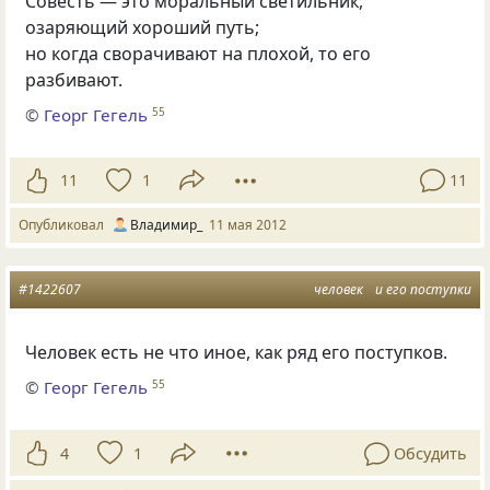
Совесть — это моральный светильник,
озаряющий хороший путь;
но когда сворачивают на плохой, то его
разбивают.
©
Георг Гегель
55
11
1
11
Опубликовал
Владимир_
11 мая 2012
#1422607
человек
и его поступки
Человек есть не что иное, как ряд его поступков.
©
Георг Гегель
55
4
1
Обсудить