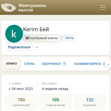
Kerim Бей
Автор
Серебряный жемчуг
Подписаться
›
ИНФО
СТЕНА
СБОРНИКИ
КОММЕНТАРИИ
1
8.3K
С НАМИ
ЗАХОДИЛ
с 04 июл 2023
4 недели назад
780
105
132
публикаций
подписчиков
подписки