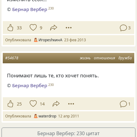
©
Бернар Вербер
230
33
9
3
Опубликовала
ИгореshкинА
23 фев 2013
#54678
жизнь
отношения
дружба
Понимают лишь те, кто хочет понять.
©
Бернар Вербер
230
25
14
1
Опубликовала
waterdrop
12 апр 2011
Бернар Вербер: 230 цитат