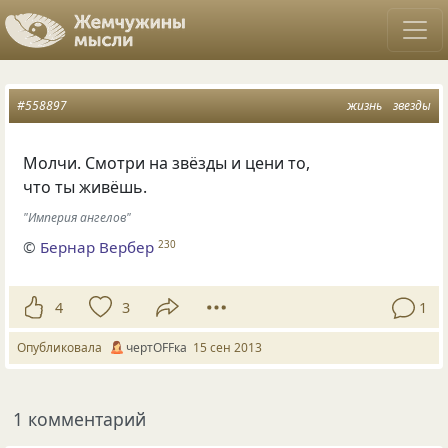
#558897
жизнь
звезды
Молчи. Смотри на звёзды и цени то,
что ты живёшь.
"Империя ангелов"
©
Бернар Вербер
230
4
3
1
Опубликовала
чертOFFка
15 сен 2013
1 комментарий