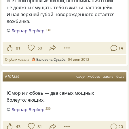
все свои прошлые жизни, воспоминания о них
не должны смущать тебя в жизни настоящей».
И над верхней губой новорожденного остается
ложбинка.
©
Бернар Вербер
230
81
50
14
Опубликовала
Баловень Судьбы
04 июн 2012
#101256
юмор
любовь
жизнь
боль
Юмор и любовь — два самых мощных
болеутоляющих.
©
Бернар Вербер
230
43
31
20