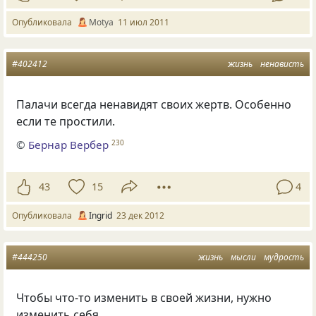
Опубликовала
Motya
11 июл 2011
#402412
жизнь
ненависть
Палачи всегда ненавидят своих жертв. Особенно
если те простили.
©
Бернар Вербер
230
43
15
4
Опубликовала
Ingrid
23 дек 2012
#444250
жизнь
мысли
мудрость
Чтобы что-то изменить в своей жизни, нужно
изменить себя…