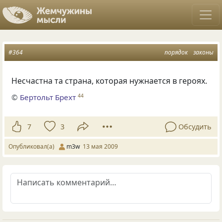
#364
порядок
законы
Несчастна та страна, которая нужнается в героях.
©
Бертольт Брехт
44
7
3
Обсудить
Опубликовал(а)
m3w
13 мая 2009