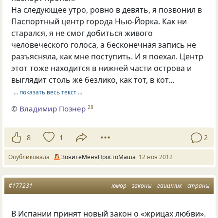
На следующее утро, ровно в девять, я позвонил в
Паспортный центр города Нью-Йорка. Как ни
старался, я не смог добиться живого
человеческого голоса, а бесконечная запись не
разъясняла, как мне поступить. И я поехал. Центр
этот тоже находится в нижней части острова и
выглядит столь же безлико, как тот, в кот…
… показать весь текст …
©
Владимир Познер
28
8
1
2
Опубликовала
ЗовитеМеняПростоМаша
12 ноя 2012
#177231
юмор
законы
гаишник
страны
В Испании принят новый закон о «жрицах любви».