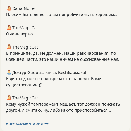
Dana Noire
Плохим быть легко… а вы попробуйте быть хорошим…
TheMagicCat
Очень верно.
TheMagicCat
В принципе, да. Не должен. Наши разочарования, по
большей части, это наши ничем не обоснованные над...
Дохтур Gugutцэ князь Беshбармакоff
Ыдиоты даже не подозревают о нашем с Вами
существовании )))
TheMagicCat
Кому чужой темперамент мешает, тот должен поискать
другой, я считаю. Ну, либо как-то приспособиться...
ещё комментарии ⮕