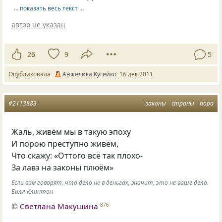
… показать весь текст …
автор не указан
26
9
5
Опубликовала
Анжелика Кугейко
16 дек 2011
#2113883
законы
страны
пора
Жаль, живём мы в такую эпоху
И порою преступно живём,
Что скажу: «Оттого всё так плохо-
За лавэ на законы плюём»
Если вам говорят, что дело не в деньгах, значит, это не ваше дело.
Билл Клинтон
©
Светлана Макушина
876