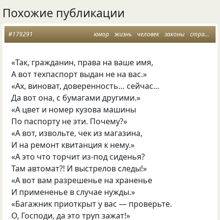
Похожие публикации
#179291
юмор
жизнь
человек
законы
страны
«Так, гражданин, права на ваше имя,
А вот техпаспорт выдан не на вас.»
«Ах, виноват, доверенность… сейчас…
Да вот она, с бумагами другими.»
«А цвет и номер кузова машины
По паспорту не эти. Почему?»
«А вот, извольте, чек из магазина,
И на ремонт квитанция к нему.»
«А это что торчит из-под сиденья?
Там автомат?! И выстрелов следы!»
«А вот вам разрешенье на храненье
И примененье в случае нужды.»
«Багажник приоткрыт у вас — проверьте.
О, Господи, да это труп зажат!»