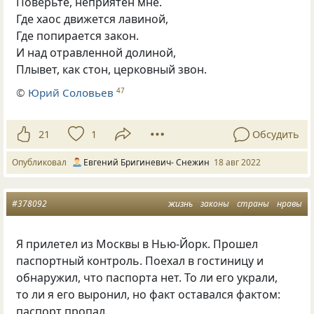
Поверьте, неприятен мне.
Где хаос движется лавиной,
Где попирается закон.
И над отравленной долиной,
Плывет, как стон, церковный звон.
©
Юрий Соловьев
47
21
1
Обсудить
Опубликовал
Евгений Бригиневич- Снежин
18 авг 2022
#378092
жизнь
законы
страны
нравы
Я прилетел из Москвы в Нью-Йорк. Прошел
паспортный контроль. Поехал в гостиницу и
обнаружил, что паспорта нет. То ли его украли,
то ли я его выронил, но факт оставался фактом:
паспорт пропал.