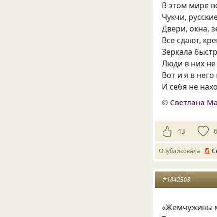
В этом мире в
Чукчи, русские
Двери, окна, з
Все сдают, кр
Зеркала быстр
Люди в них не
Вот и я в него
И себя не нах
©
Светлана М
43
Опубликовала
С
#1842308
«Жемчужины м