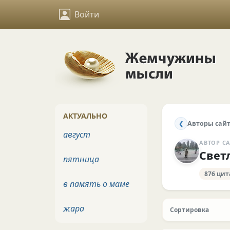
Войти
АКТУАЛЬНО
Авторы сай
❮
август
АВТОР С
Свет
пятница
876 цит
в память о маме
жара
Сортировка