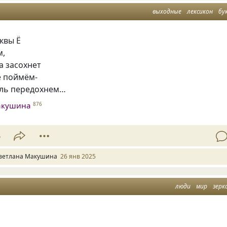
выходные
лексикон
бу
квы Ё
м,
а засохнет
е поймём-
ль передохнем…
акушина
876
6
ветлана Макушина
26 янв 2025
люди
мир
зерк