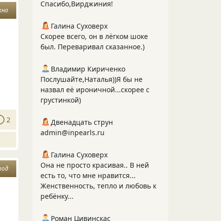
Спасибо,Вирджиния!
кно
Галина Суховерх
Скорее всего, он в лёгком шоке
был. Переваривал сказанное.)
Владимир Кириченко
Послушайте,Наталья))Я бы не
назвал её ироничной...скорее с
грустинкой)
2
Двенадцать струн
admin@inpearls.ru
Галина Суховерх
Она не просто красивая.. В ней
род
есть то, что мне нравится...
Женственность, тепло и любовь к
ребёнку...
Роман Цивинскас