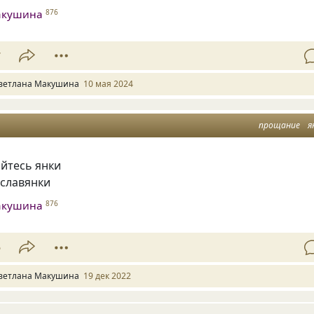
акушина
876
7
ветлана Макушина
10 мая 2024
прощание
я
йтесь янки
славянки
акушина
876
5
ветлана Макушина
19 дек 2022