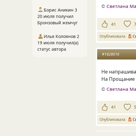
©
Светлана М
Борис Аникин 3
20 июля получил
Бронзовый жемчуг
41
Илья Колоянов 2
Опубликовала
С
19 июля получил(а)
статус автора
#1828016
Не напрашива
На Прощание 
©
Светлана М
41
Опубликовала
С