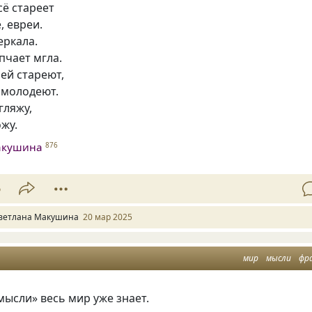
сё стареет
, евреи.
еркала.
епчает мгла.
ей стареют,
 молодеют.
 гляжу,
ожу.
акушина
876
6
ветлана Макушина
20 мар 2025
мир
мысли
фр
ысли» весь мир уже знает.