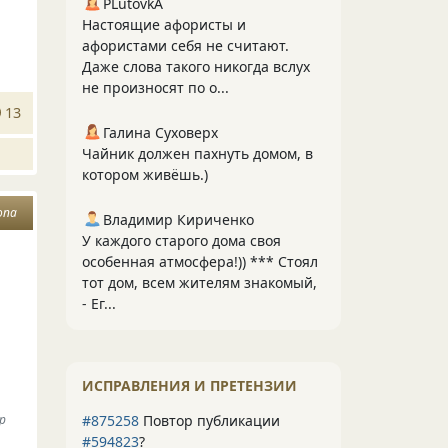
PLutоvkА
Настоящие афористы и
афористами себя не считают.
Даже слова такого никогда вслух
не произносят по о...
13
Галина Суховерх
Чайник должен пахнуть домом, в
котором живёшь.)
опа
Владимир Кириченко
У каждого старого дома своя
особенная атмосфера!)) *** Стоял
тот дом, всем жителям знакомый,
- Ег...
ИСПРАВЛЕНИЯ И ПРЕТЕНЗИИ
#875258
Повтор публикации
ир
#594823
?