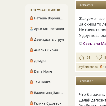
#2015939
ТОП УЧАСТНИКОВ
Наташа Воронцова
Жалуемся все 
За окном то ле
Арыстан Тастанов
Не гневите по
У других за о
Двенадцать струн
©
Светлана М
Амалия Сирин
51
Демура
Опубликовала
С
Dana Noire
#1843641
Тай Ночка
Валентина_Захарова
Что-бы жизнь 
Делай депози
Галина Суховерх
Храбрость гор