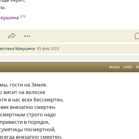
ты.
акушина
876
3
ветлана Макушина
05 фев 2023
жизнь
люди
д
мы, гости на Земле.
 висит на волоске
отя в нас всех бессмертен,
век внезапно смертен.
 смертным строго надо
 привести в порядок,
 сумятицы посмертной,
всегда внезапно смертен.