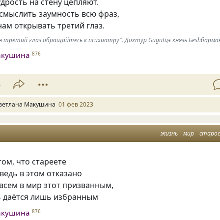
дрость на стену цепляют.
смыслить заумность всю фраз,
ам открывать третий глаз.
я третий глаз обращайтесь к психиатру". Дохтур Gugutцэ князь Беshбармак
акушина
876
3
ветлана Макушина
01 фев 2023
жизнь
мир
старо
том, что стареете
ведь в этом отказано
всем в мир этот призванным,
ь даётся лишь избранным
акушина
876