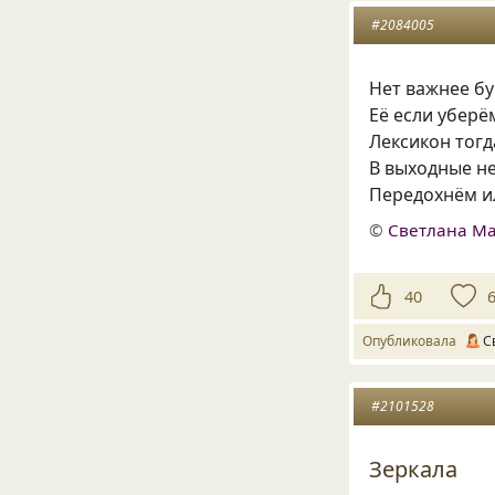
#2084005
Нет важнее бу
Её если уберё
Лексикон тогд
В выходные н
Передохнём и
©
Светлана М
40
Опубликовала
С
#2101528
Зеркала