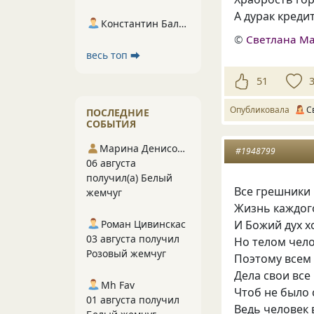
А дурак креди
Константин Балухта
©
Светлана М
весь топ ⮕
51
Опубликовала
С
ПОСЛЕДНИЕ
СОБЫТИЯ
Марина Денисова 5
#1948799
06 августа
получил(а) Белый
Все грешники 
жемчуг
Жизнь каждого
И Божий дух х
Роман Цивинскас
03 августа получил
Но телом чело
Розовый жемчуг
Поэтому всем
Дела свои все
Mh Fav
Чтоб не было
01 августа получил
Ведь человек 