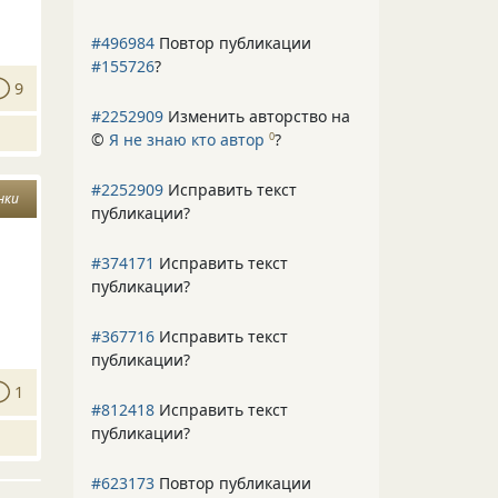
#496984
Повтор публикации
#155726
?
9
#2252909
Изменить авторство на
©
Я не знаю кто автор
?
0
#2252909
Исправить текст
нки
публикации?
#374171
Исправить текст
публикации?
#367716
Исправить текст
публикации?
1
#812418
Исправить текст
публикации?
#623173
Повтор публикации