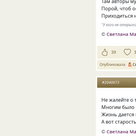
Там авторы му
Порой, чтоб о
Приходиться н
"У кого не открылс
©
Светлана М
39
Опубликовала
С
#2040673
Не жалейте о 
Многим было 
Жизнь дается 
А вот старост
©
Светлана М