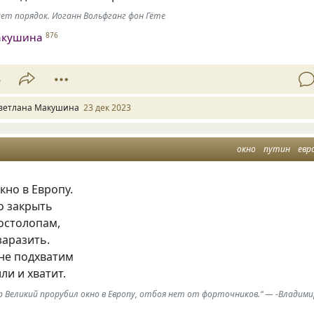
дет порядок. Иоганн Вольфганг фон Гёте
акушина
876
8
ветлана Макушина
23 дек 2023
окно
путин
евр
кно в Европу.
о закрыть
 остолопам,
заразить.
 не подхватим
ли и хватит.
р Великий прорубил окно в Европу, отбоя нет от форточников.“ — -Владим