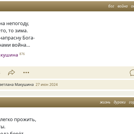
бог
война
о
на непогоду,
то, то зима.
напрасну Бога-
кнами война…
акушина
876
8
ветлана Макушина
27 июн 2024
жизнь
дураки
го
легко прожить,
ты.
ода берёт,