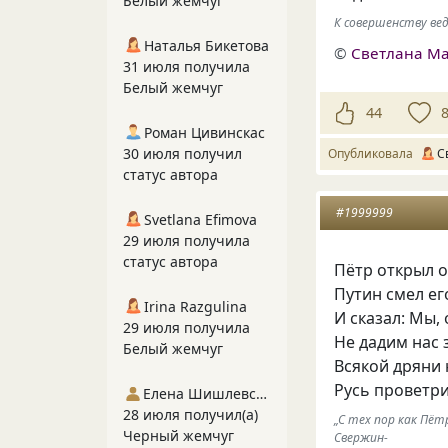
Белый жемчуг
К совершенству ве
Наталья Бикетова
©
Светлана М
31 июля получила
Белый жемчуг
44
Роман Цивинскас
30 июля получил
Опубликовала
С
статус автора
#1999999
Svetlana Efimova
29 июля получила
статус автора
Пётр открыл о
Путин смел ег
Irina Razgulina
И сказал: Мы,
29 июля получила
Не дадим нас 
Белый жемчуг
Всякой дряни
Русь проветри
Елена Шишлевская
28 июля получил(а)
„С тех пор как Пёт
Черный жемчуг
Свержин-