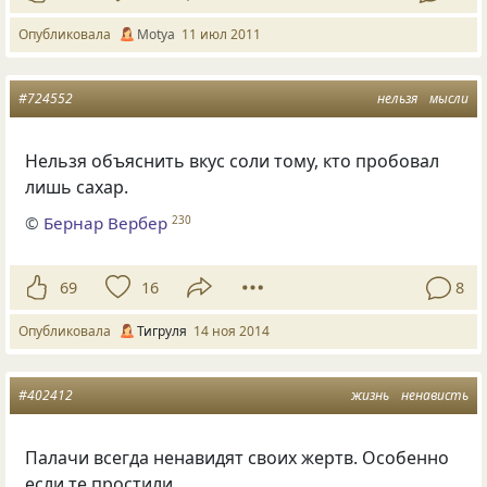
Опубликовала
Motya
11 июл 2011
#724552
нельзя
мысли
Нельзя объяснить вкус соли тому, кто пробовал
лишь сахар.
©
Бернар Вербер
230
69
16
8
Опубликовала
Тигруля
14 ноя 2014
#402412
жизнь
ненависть
Палачи всегда ненавидят своих жертв. Особенно
если те простили.