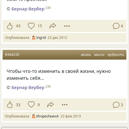
©
Бернар Вербер
230
43
15
4
Опубликовала
Ingrid
23 дек 2012
#444250
жизнь
мысли
мудрость
Чтобы что-то изменить в своей жизни, нужно
изменить себя…
©
Бернар Вербер
230
33
9
3
Опубликовала
ИгореshкинА
23 фев 2013