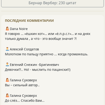
Бернар Вербер: 230 цитат
ПОСЛЕДНИЕ КОММЕНТАРИИ
Dana Noire
Я говорю … «ёшкин кот»… или «ё.п.р.с.т»… и на днях
только думала , а что - это вообще значит ?!
Алексей Солдатов
Молотком по пальцу приятно ... когда промажешь.
Евгений Снежин -Бригиневич
Девочки?!.. Но! - мыслить по пацански!!)
Галина Суховерх
Вы – сильный автор..
Галина Суховерх
До слёз... Спасибо Вам...