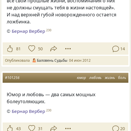
все свои прошлые жизни, воспоминания о них
не должны смущать тебя в жизни настоящей».
И над верхней губой новорожденного остается
ложбинка.
©
Бернар Вербер
230
81
50
14
Опубликовала
Баловень Судьбы
04 июн 2012
#101256
юмор
любовь
жизнь
боль
Юмор и любовь — два самых мощных
болеутоляющих.
©
Бернар Вербер
230
43
31
20