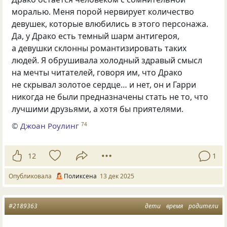
моралью. Меня порой нервирует количество
девушек, которые влюбились в этого персонажа.
Да, у Драко есть темный шарм антигероя,
а девушки склонны романтизировать таких
людей. Я обрушивала холодный здравый смысл
на мечты читателей, говоря им, что Драко
не скрывал золотое сердце… и нет, он и Гарри
никогда не были предназначены стать не то, что
лучшими друзьями, а хотя бы приятелями.
©
Джоан Роулинг
74
12
1
Опубликовала
Поликсена
13 дек 2025
#2189363
дети
время
родители