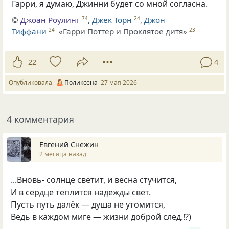
Гарри, я думаю, Джинни будет со мной согласна.
©
Джоан Роулинг
,
Джек Торн
,
Джон
74
24
Тиффани
«Гарри Поттер и Проклятое дитя»
24
23
22
4
Опубликовала
Поликсена
27 мая 2026
4 комментария
Евгений Снежин
2 месяца назад
...Вновь- солнце светит, и весна стучится,
И в сердце теплится надежды свет.
Пусть путь далёк — душа не утомится,
Ведь в каждом миге — жизни доброй след.!?)