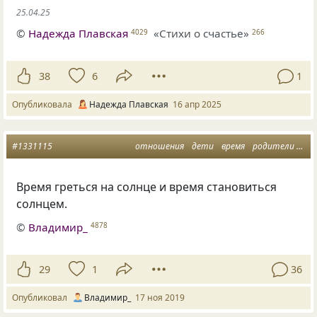
25.04.25
©
Надежда Плавская
«Стихи о счастье»
4029
266
38
6
1
Опубликовала
Надежда Плавская
16 апр 2025
#1331115
отношения
дети
время
родители
сол
Время греться на солнце и время становиться
солнцем.
©
Владимир_
4878
29
1
36
Опубликовал
Владимир_
17 ноя 2019