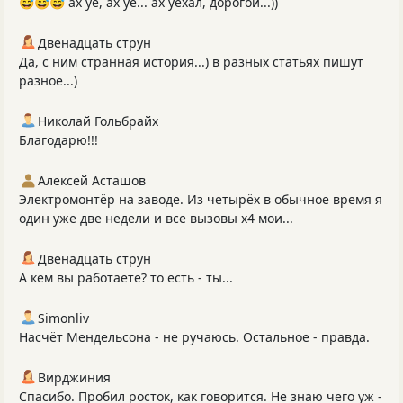
😅😅😅 ах уе, ах уе... ах уехал, дорогой...))
Двенадцать струн
Да, с ним странная история...) в разных статьях пишут
разное...)
Николай Гольбрайх
Благодарю!!!
Алексей Асташов
Электромонтёр на заводе. Из четырёх в обычное время я
один уже две недели и все вызовы х4 мои...
Двенадцать струн
А кем вы работаете? то есть - ты...
Simonliv
Насчёт Мендельсона - не ручаюсь. Остальное - правда.
Вирджиния
Спасибо. Пробил росток, как говорится. Не знаю чего уж -