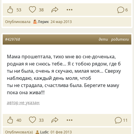
53
38
6
Опубликовала
Лерик
24 мар 2013
#429768
дети
родители
Мама прошептала, тихо мне во сне-доченька,
родная я не снюсь тебе… Я с тобою рядом, где б
ты ни была, очень я скучаю, милая моя… Сверху
наблюдаю, каждый день моля, чтоб
ты не страдала, счастлива была. Берегите маму
пока она жива!!!
автор не указан
40
33
11
Опубликовал(а)
Ludic
01 фев 2013