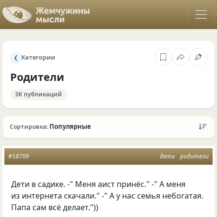
Категории
❮
Родители
3K публикаций
Популярные
Сортировка:
#58709
дети
родители
Дети в садике. -" Меня аист принёс." -" А меня
из интернета скачали." -" А у нас семья небогатая.
Папа сам всё делает."))