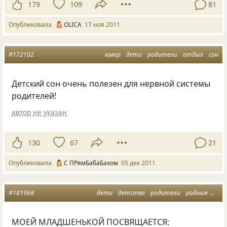
179
109
81
Опубликовала
OLICA
17 ноя 2011
#172102
юмор
дети
родители
отдых
сон
Детский сон очень полезен для нервной системы
родителей!
автор не указан
130
67
21
Опубликовала
С ПРямБабаБахом
05 дек 2011
#181968
дети
детство
родители
родные
сест
МОЕЙ МЛАДШЕНЬКОЙ ПОСВЯЩАЕТСЯ: