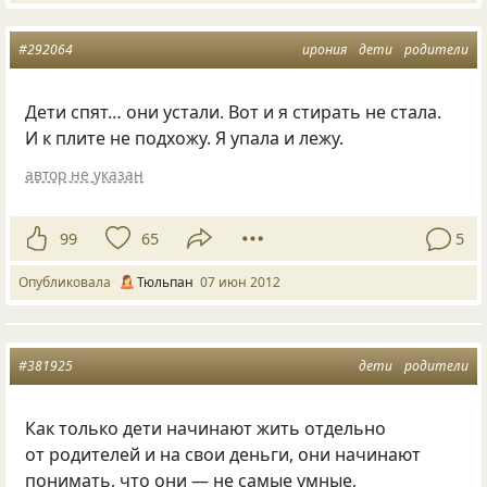
#292064
ирония
дети
родители
Дети спят… они устали. Вот и я стирать не стала.
И к плите не подхожу. Я упала и лежу.
автор не указан
99
65
5
Опубликовала
Тюльпан
07 июн 2012
#381925
дети
родители
Как только дети начинают жить отдельно
от родителей и на свои деньги, они начинают
понимать, что они — не самые умные,