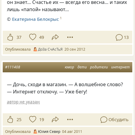
он знает… Счастье их — всегда его весна… и таких
лишь
«
папой» называют…
©
Екатерина Белокрыс
1
37
49
13
Опубликовала
ДоЗа СчАсТьЯ
20 сен 2012
#111408
юмор
дети
родители
интернет
— Дочь, сходи в магазин. — А волшебное слово?
— Интернет отключу. — Уже бегу!
автор не указан
25
19
Обсудить
Опубликовала
Юлия Север
04 авг 2011