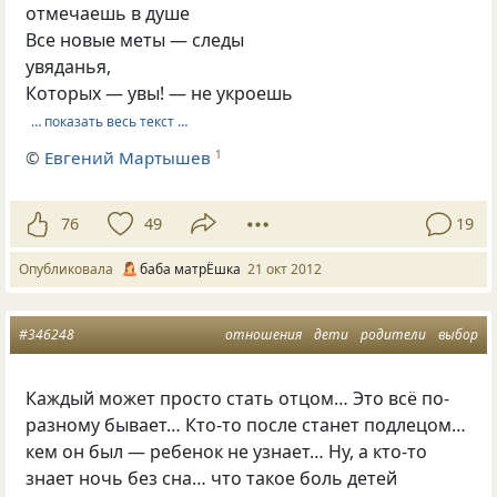
отмечаешь в душе
Все новые меты — следы
увяданья,
Которых — увы! — не укроешь
… показать весь текст …
©
Евгений Мартышев
1
76
49
19
Опубликовала
баба матрЁшка
21 окт 2012
#346248
отношения
дети
родители
выбор
Каждый может просто стать отцом… Это всё по-
разному бывает… Кто-то после станет подлецом…
кем он был — ребенок не узнает… Ну, а кто-то
знает ночь без сна… что такое боль детей