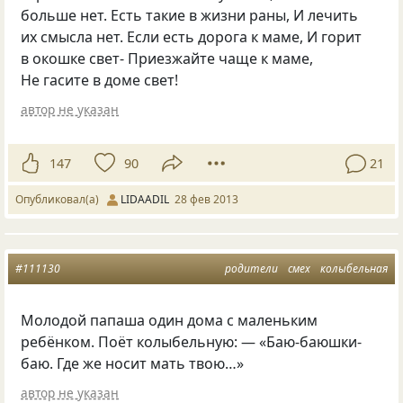
больше нет. Есть такие в жизни раны, И лечить
их смысла нет. Если есть дорога к маме, И горит
в окошке свет- Приезжайте чаще к маме,
Не гасите в доме свет!
автор не указан
147
90
21
Опубликовал(а)
LIDAADIL
28 фев 2013
#111130
родители
смех
колыбельная
Молодой папаша один дома с маленьким
ребёнком. Поёт колыбельную: — «Баю-баюшки-
баю. Где же носит мать твою…»
автор не указан