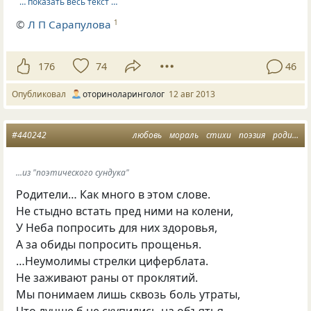
… показать весь текст …
©
Л П Сарапулова
1
176
74
46
Опубликовал
оториноларинголог
12 авг 2013
#440242
любовь
мораль
стихи
поэзия
родители
...из "поэтического сундука"
Родители… Как много в этом слове.
Не стыдно встать пред ними на колени,
У Неба попросить для них здоровья,
А за обиды попросить прощенья.
…Неумолимы стрелки циферблата.
Не заживают раны от проклятий.
Мы понимаем лишь сквозь боль утраты,
Что лучше б не скупились на объятья.