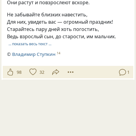
Они растут и повзрослеют вскоре.
Не забывайте близких навестить,
Для них, увидеть вас — огромный праздник!
Старайтесь пару дней хоть погостить,
Ведь взрослый сын, до старости, им мальчик.
… показать весь текст …
©
Владимир Ступкин
14
98
32
1
Опубликовала
С ПРямБабаБахом
15 мар 2016
#138057
дети
родители
благодарность
Хочу сказать большое спасибо своим родителям
1.За то, что изменили свою жизнь ради меня.
2.За то, что не спали по ночам.