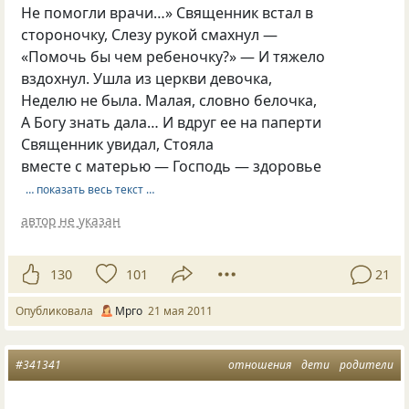
Не помогли врачи…» Священник встал в
стороночку, Слезу рукой смахнул —
«Помочь бы чем ребеночку?» — И тяжело
вздохнул. Ушла из церкви девочка,
Неделю не была. Малая, словно белочка,
А Богу знать дала… И вдруг ее на паперти
Священник увидал, Стояла
вместе с матерью — Господь — здоровье
… показать весь текст …
автор не указан
130
101
21
Опубликовала
Мрго
21 мая 2011
#341341
отношения
дети
родители