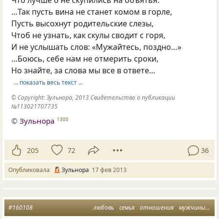
…Так пусть вина не станет комом в горле,
Пусть высохнут родительские слезы,
Чтоб не узнать, как скулы сводит с горя,
И не услышать слов: «Мужайтесь, поздно…»
…Боюсь, себе нам не отмерить сроки,
Но знайте, за слова мы все в ответе…
… показать весь текст …
© Copyright: Зульнора, 2013 Свидетельство о публикации
№113021707735
©
Зульнора
1300
205
72
36
Опубликовала
Зульнора
17 фев 2013
#160108
любовь
семья
отношения
мужчины
ро