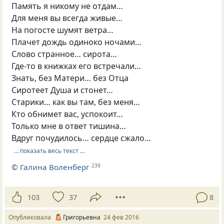
Память я никому не отдам…
Для меня вы всегда живые…
На погосте шумят ветра…
Плачет дождь одиноко ночами…
Слово странное… сирота…
Где-то в книжках его встречали…
Знать, без Матери… без Отца
Сиротеет Душа и стонет…
Старики… как вы там, без меня…
Кто обнимет вас, успокоит…
Только мне в ответ тишина…
Вдруг почудилось… сердце сжало…
… показать весь текст …
©
Галина Воленберг
239
103
37
8
Опубликовала
Григорьевна
24 фев 2016