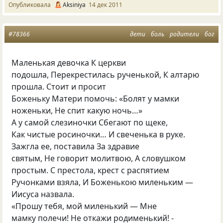
Опубликовала
Aksiniya
14 дек 2011
#78366
дети
боль
родители
бог
Маленькая девочка К церкви
подошла, Перекрестилась рученькой, К алтарю
прошла. Стоит и просит
Боженьку Матери помочь: «Болят у мамки
ноженьки, Не спит какую ночь…»
А у самой слезиночки Сбегают по щеке,
Как чистые росиночки… И свеченька в руке.
Зажгла ее, поставила За здравие
святым, Не говорит молитвою, А словушком
простым. С престола, крест с распятием
Ручонками взяла, И Боженькою миленьким —
Иисуса назвала.
«Прошу тебя, мой миленький — Мне
мамку полечи! Не откажи родименький! -