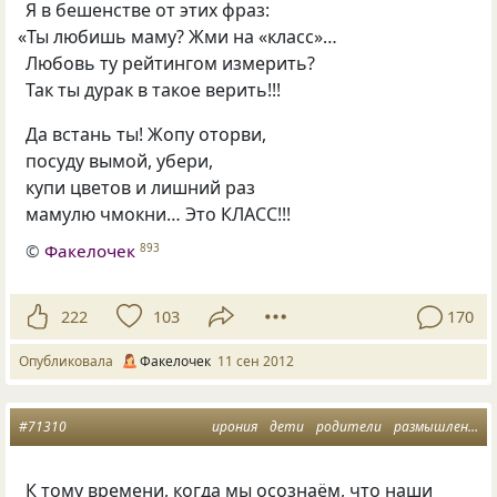
Я в бешенстве от этих фраз:
«
Ты любишь маму? Жми на «класс»…
Любовь ту рейтингом измерить?
Так ты дурак в такое верить!!!
Да встань ты! Жопу оторви,
посуду вымой, убери,
купи цветов и лишний раз
мамулю чмокни… Это КЛАСС!!!
©
Факелочек
893
222
103
170
Опубликовала
Факелочек
11 сен 2012
#71310
ирония
дети
родители
размышления
К тому времени, когда мы осознаём, что наши