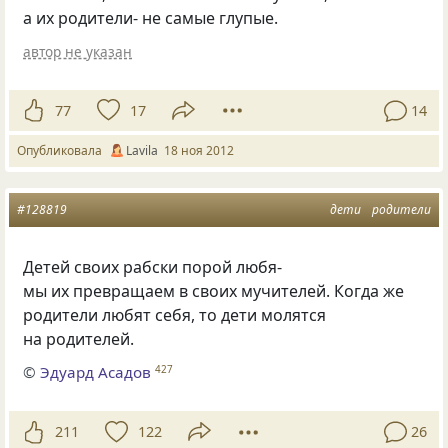
а их родители- не самые глупые.
автор не указан
77
17
14
Опубликовала
Lavila
18 ноя 2012
#128819
дети
родители
Детей своих рабски порой любя-
мы их превращаем в своих мучителей. Когда же
родители любят себя, то дети молятся
на родителей.
©
Эдуард Асадов
427
211
122
26