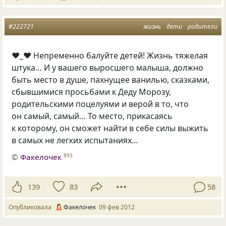
#222721
жизнь
дети
родители
♥_♥ Непременно балуйте детей! Жизнь тяжелая
штука… И у вашего выросшего малыша, должно
быть место в душе, пахнущее ванилью, сказками,
сбывшимися просьбами к Деду Морозу,
родительскими поцелуями и верой в то, что
он самый, самый… То место, прикасаясь
к которому, он сможет найти в себе силы выжить
в самых не легких испытаниях…
©
Факелочек
893
139
83
58
Опубликовала
Факелочек
09 фев 2012