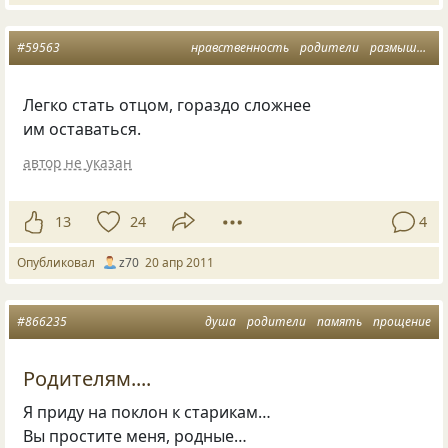
#59563
нравственность
родители
размышления
Легко стать отцом, гораздо сложнее
им оставаться.
автор не указан
13
24
4
Опубликовал
z70
20 апр 2011
#866235
душа
родители
память
прощение
Родителям....
Я приду на поклон к старикам…
Вы простите меня, родные…