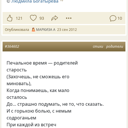
©
Людмила Богатырева
10
121
93
10
Опубликовала
МАРКИЗА А
23 сен 2012
#364602
стихи
родители
Печальное время — родителей
старость
(Захочешь, не сможешь его
миновать),
Когда понимаешь, как мало
осталось
До… страшно подумать, не то, что сказать.
И с горькою болью, с немым
содроганьем
При каждой из встреч