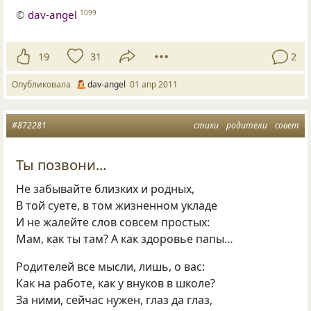
©
dav-angel
1099
19
31
2
Опубликовала
dav-angel
01 апр 2011
#872281
стихи
родители
совет
Ты позвони...
Не забывайте близких и родных,
В той суете, в том жизненном укладе
И не жалейте слов совсем простых:
Мам, как ты там? А как здоровье папы…
Родителей все мысли, лишь, о вас:
Как на работе, как у внуков в школе?
За ними, сейчас нужен, глаз да глаз,