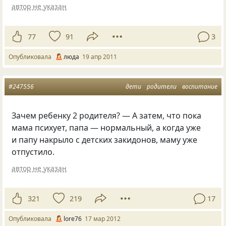
автор не указан
77
91
3
Опубликовала
люда
19 апр 2011
#247556
дети
родители
воспитание
Зачем ребенку 2 родителя? — А затем, что пока
мама психует, папа — нормальный, а когда уже
и папу накрыло с детских закидонов, маму уже
отпустило.
автор не указан
321
219
17
Опубликовала
lore76
17 мар 2012