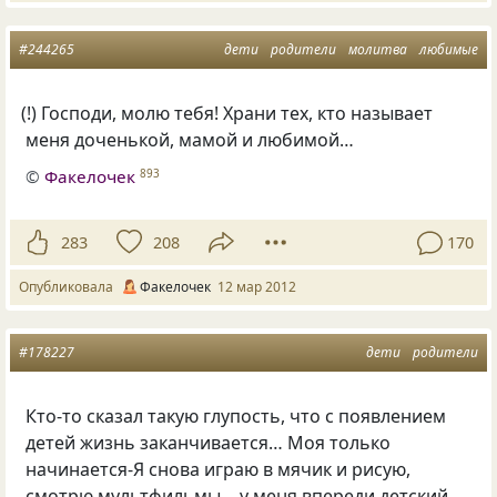
#244265
дети
родители
молитва
любимые
(
!) Господи, молю тебя! Храни тех, кто называет
меня доченькой, мамой и любимой…
©
Факелочек
893
283
208
170
Опубликовала
Факелочек
12 мар 2012
#178227
дети
родители
Кто-то сказал такую глупость, что с появлением
детей жизнь заканчивается… Моя только
начинается-Я снова играю в мячик и рисую,
смотрю мультфильмы… у меня впереди детский