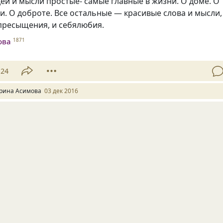
ей и мысли простые- самые главные в жизни. О доме. О
и. О доброте. Все остальные — красивые слова и мысли
,
пресыщения
,
и себялюбия.
ова
1871
24
рина Асимова
03 дек 2016