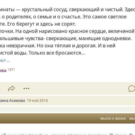
мнаты — хрустальный сосуд, сверкающий и чистый. Зде
 о родителях, о семье и о счастье. Это самое светлое
е. Его берегут и здесь не сорят.
лочки. На одной нарисовано красное сердце, величиной
 фальшивые чувства- сверкающие, манящие однодневки.
ка невзрачная. Но она тёплая и дорогая. И в ней
истой воды. Только все бросаются…
екст …
ова
1871
5
рина Асимова
19 ноя 2016
мысли о жизни
мы