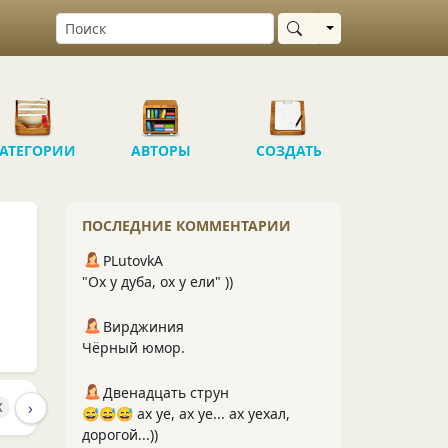
Выбрать область
АТЕГОРИИ
АВТОРЫ
СОЗДАТЬ
ПОСЛЕДНИЕ КОММЕНТАРИИ
PLutоvkА
"Ох у дуба, ох у ели" ))
Вирджиния
Чёрный юмор.
Двенадцать струн
›
ПУБЛИКАЦИИ
ПОДПИСЧИКИ
ПОДПИС
K
2.1K
285
😅😅😅 ах уе, ах уе... ах уехал,
дорогой...))