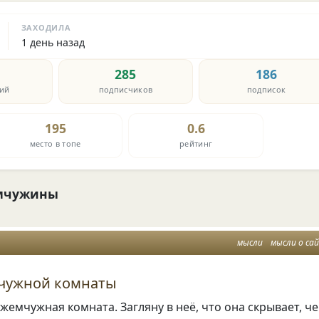
ЗАХОДИЛА
1 день назад
285
186
ий
подписчиков
подписок
195
0.6
место в топе
рейтинг
мчужины
мысли
мысли о са
чужной комнаты
 жемчужная комната. Загляну в неё, что она скрывает, ч