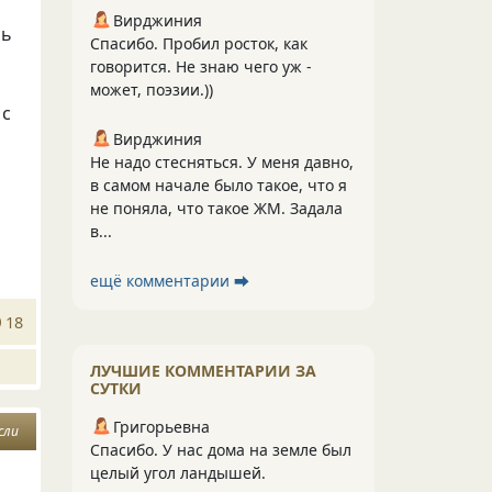
Вирджиния
сь
Спасибо. Пробил росток, как
говорится. Не знаю чего уж -
может, поэзии.))
 с
Вирджиния
Не надо стесняться. У меня давно,
в самом начале было такое, что я
не поняла, что такое ЖМ. Задала
в...
ещё комментарии ⮕
18
ЛУЧШИЕ КОММЕНТАРИИ ЗА
СУТКИ
Григорьевна
сли
Спасибо. У нас дома на земле был
целый угол ландышей.