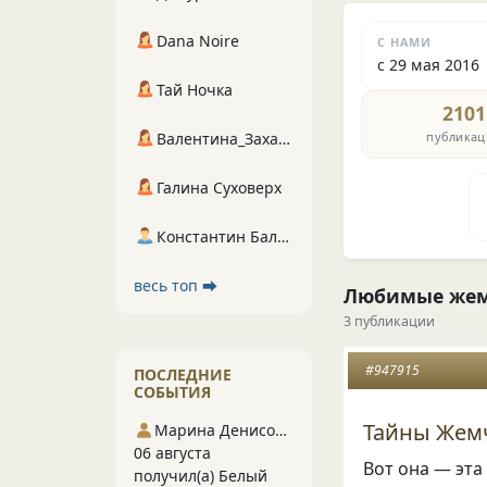
Dana Noire
С НАМИ
с 29 мая 2016
Тай Ночка
2101
публикац
Валентина_Захарова
Галина Суховерх
Константин Балухта
весь топ ⮕
Любимые же
3 публикации
#947915
ПОСЛЕДНИЕ
СОБЫТИЯ
Тайны Жем
Марина Денисова 5
06 августа
Вот она — эта
получил(а) Белый