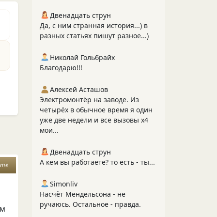
Двенадцать струн
Да, с ним странная история...) в
разных статьях пишут разное...)
Николай Гольбрайх
Благодарю!!!
Алексей Асташов
Электромонтёр на заводе. Из
четырёх в обычное время я один
уже две недели и все вызовы х4
мои...
Двенадцать струн
А кем вы работаете? то есть - ты...
йте
Simonliv
Насчёт Мендельсона - не
ручаюсь. Остальное - правда.
ем