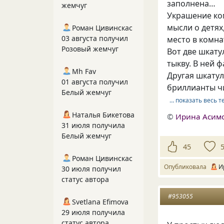
заполнена…
жемчуг
Украшение ко
мысли о детях,
Роман Цивинскас
03 августа получил
место в комнат
Розовый жемчуг
Вот две шкату
тыкву. В ней
Mh Fav
Другая шкатул
01 августа получил
бриллианты ч
Белый жемчуг
… показать весь т
Наталья Бикетова
©
Ирина Асим
31 июля получила
Белый жемчуг
45
Роман Цивинскас
Опубликовала
И
30 июля получил
статус автора
#953055
Svetlana Efimova
29 июля получила
статус автора