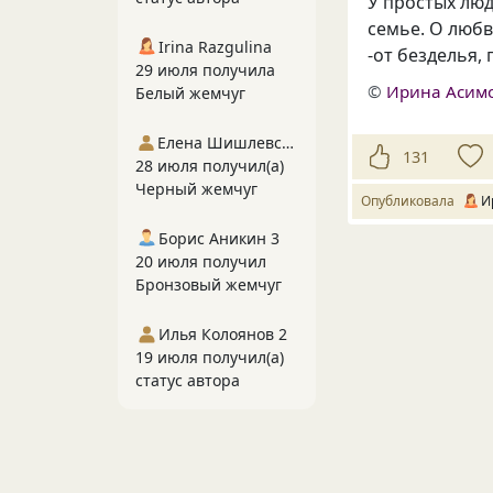
У простых люд
семье. О любв
Irina Razgulina
-от безделья
,
29 июля получила
©
Ирина Асим
Белый жемчуг
Елена Шишлевская
131
28 июля получил(а)
Черный жемчуг
Опубликовала
И
Борис Аникин 3
20 июля получил
Бронзовый жемчуг
Илья Колоянов 2
19 июля получил(а)
статус автора