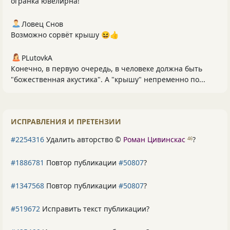
огранка ювелирна!
Ловец Снов
Возможно сорвёт крышу 😆👍
PLutоvkА
Конечно, в первую очередь, в человеке должна быть
"божественная акустика". А "крышу" непременно по...
ИСПРАВЛЕНИЯ И ПРЕТЕНЗИИ
#2254316
Удалить авторство ©
Роман Цивинскас
?
46
#1886781
Повтор публикации
#50807
?
#1347568
Повтор публикации
#50807
?
#519672
Исправить текст публикации?