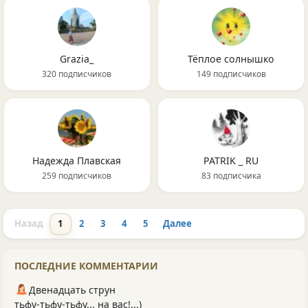
Grazia_
Тёплое солнышко
320 подписчиков
149 подписчиков
Надежда Плавская
PATRIK _ RU
259 подписчиков
83 подписчика
Назад
1
2
3
4
5
Далее
ПОСЛЕДНИЕ КОММЕНТАРИИ
Двенадцать струн
тьфу-тьфу-тьфу... на вас!...)