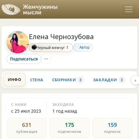
Елена Чернозубова
2
Автор
Черный жемчуг
Подписаться
›
ИНФО
СТЕНА
СБОРНИКИ
ЗАКЛАДКИ
К
3
3
С НАМИ
ЗАХОДИЛА
с 25 июл 2023
1 год назад
631
175
159
публикация
подписчиков
подписок