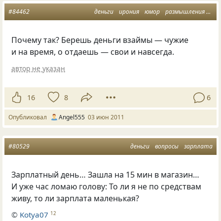
#84462
деньги
ирония
юмор
размышления
воп
Почему так? Берешь деньги взаймы — чужие
и на время, о отдаешь — свои и навсегда.
автор не указан
16
8
6
Опубликовал
Аngel555
03 июн 2011
#80529
деньги
вопросы
зарплата
Зарплатный день… Зашла на 15 мин в магазин…
И уже час ломаю голову: То ли я не по средствам
живу, то ли зарплата маленькая?
©
Kotya07
12