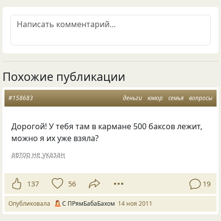
Похожие публикации
#158683
деньги
юмор
семья
вопросы
Дорогой! У тебя там в кармане 500 баксов лежит,
можно я их уже взяла?
автор не указан
137
56
19
Опубликовала
С ПРямБабаБахом
14 ноя 2011