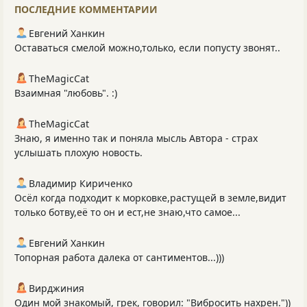
ПОСЛЕДНИЕ КОММЕНТАРИИ
Евгений Ханкин
Оставаться смелой можно,только, eсли попусту звонят..
TheMagicCat
Взаимная "любовь". :)
TheMagicCat
Знаю, я именно так и поняла мысль Автора - страх
услышать плохую новость.
Владимир Кириченко
Осёл когда подходит к морковке,растущей в земле,видит
только ботву,её то он и ест,не знаю,что самое...
Евгений Ханкин
Топорная работа далека от сантиментов...)))
Вирджиния
Один мой знакомый, грек, говорил: "Вибросить нахрен."))