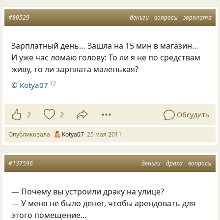
#80529
деньги
вопросы
зарплата
Зарплатный день… Зашла на 15 мин в магазин…
И уже час ломаю голову: То ли я не по средствам
живу, то ли зарплата маленькая?
©
Kotya07
12
2
2
Обсудить
Опубликовала
Kotya07
25 мая 2011
#137596
деньги
драка
вопросы
— Почему вы устроили драку на улице?
— У меня не было денег, чтобы арендовать для
этого помещение…