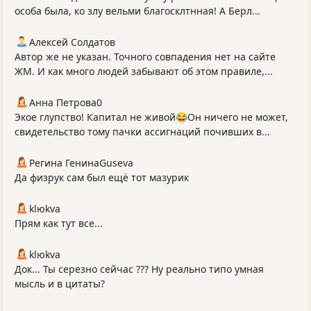
особа была, ко злу вельми благосклтнная! А Берл...
Алексей Солдатов
Автор же не указан. Точного совпадения нет на сайте
ЖМ. И как много людей забывают об этом правиле,...
Анна Петрова0
Экое глупство! Капитал не живой😂Он ничего не может,
свидетельство тому пачки ассигнаций почивших в...
Регина ГенинаGuseva
Да физрук сам был ещё тот мазурик
klюkva
Прям как тут все...
klюkva
Док... Ты серезно сейчас ??? Ну реально типо умная
мысль и в цитаты?