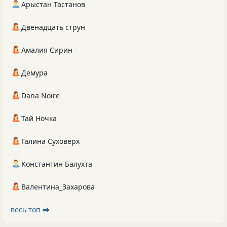
Арыстан Тастанов
Двенадцать струн
Амалия Сирин
Демура
Dana Noire
Тай Ночка
Галина Суховерх
Константин Балухта
Валентина_Захарова
весь топ ⮕