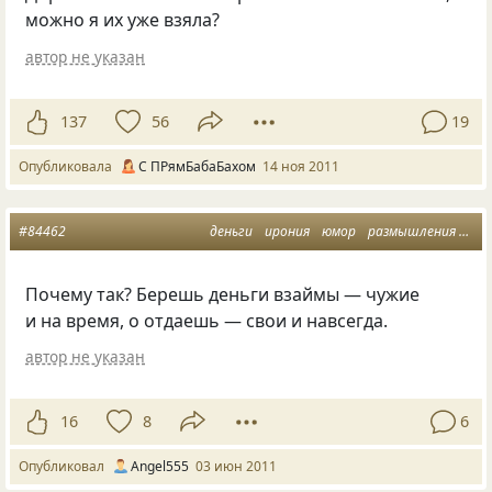
можно я их уже взяла?
автор не указан
137
56
19
Опубликовала
С ПРямБабаБахом
14 ноя 2011
#84462
деньги
ирония
юмор
размышления
воп
Почему так? Берешь деньги взаймы — чужие
и на время, о отдаешь — свои и навсегда.
автор не указан
16
8
6
Опубликовал
Аngel555
03 июн 2011