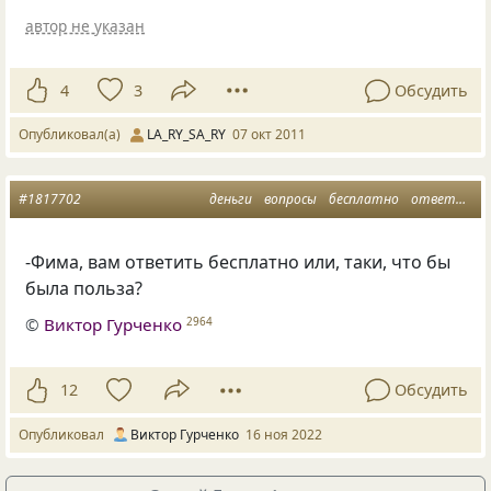
автор не указан
4
3
Обсудить
Опубликовал(а)
LA_RY_SA_RY
07 окт 2011
#1817702
деньги
вопросы
бесплатно
ответы
д
-Фима, вам ответить бесплатно или, таки, что бы
была польза?
©
Виктор Гурченко
2964
12
Обсудить
Опубликовал
Виктор Гурченко
16 ноя 2022