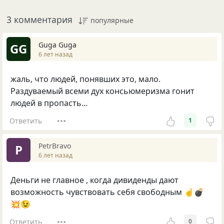
3 комментария
популярные
Guga Guga
GG
6 лет назад
жаль, что людей, понявших это, мало.
Раздуваемый всеми дух консьюмеризма гонит
людей в пропасть...
Ответить
1
PetrBravo
P
6 лет назад
Деньги не главное , когда дивиденды дают
возможность чувствовать себя свободным ☝️💣
💥😉
Ответить
0