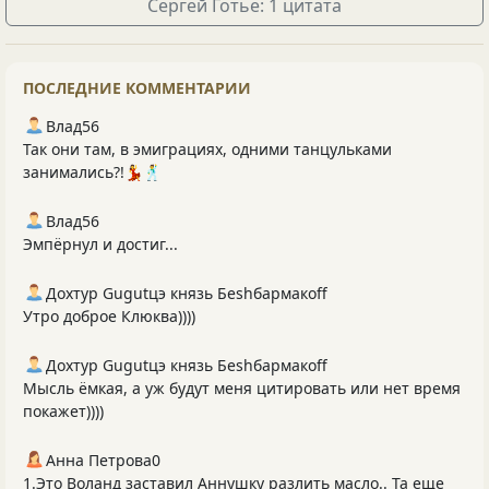
Сергей Готье: 1 цитата
ПОСЛЕДНИЕ КОММЕНТАРИИ
Влад56
Так они там, в эмиграциях, одними танцульками
занимались?!💃🕺
Влад56
Эмпёрнул и достиг...
Дохтур Gugutцэ князь Беshбармакоff
Утро доброе Клюква))))
Дохтур Gugutцэ князь Беshбармакоff
Мысль ёмкая, а уж будут меня цитировать или нет время
покажет))))
Анна Петрова0
1.Это Воланд заставил Аннушку разлить масло.. Та еще