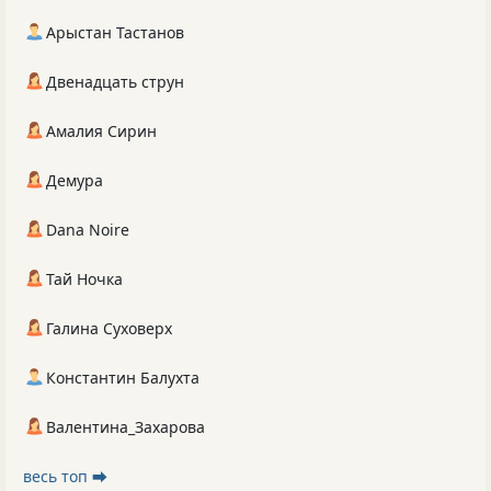
Арыстан Тастанов
Двенадцать струн
Амалия Сирин
Демура
Dana Noire
Тай Ночка
Галина Суховерх
Константин Балухта
Валентина_Захарова
весь топ ⮕