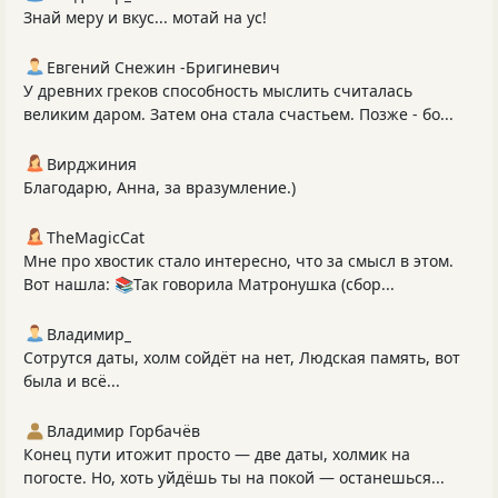
Знай меру и вкус... мотай на ус!
Евгений Снежин -Бригиневич
У древних греков способность мыслить считалась
великим даром. Затем она стала счастьем. Позже - бо...
Вирджиния
Благодарю, Анна, за вразумление.)
TheMagicCat
Мне про хвостик стало интересно, что за смысл в этом.
Вот нашла: 📚Так говорила Матронушка (сбор...
Владимир_
Сотрутся даты, холм сойдёт на нет, Людская память, вот
была и всё...
Владимир Горбачёв
Конец пути итожит просто — две даты, холмик на
погосте. Но, хоть уйдёшь ты на покой — останешься...