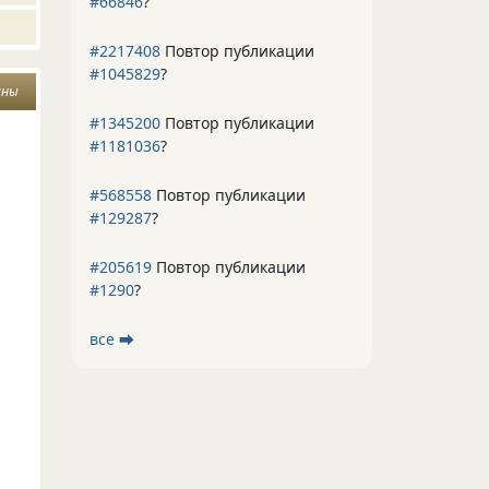
#66846
?
#2217408
Повтор публикации
#1045829
?
аны
#1345200
Повтор публикации
#1181036
?
#568558
Повтор публикации
#129287
?
#205619
Повтор публикации
#1290
?
все ⮕