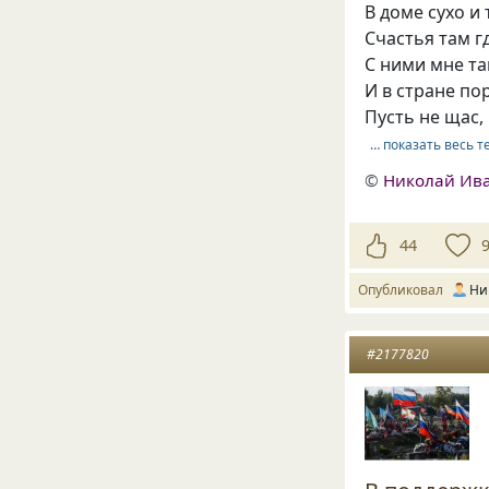
В доме сухо и
Счастья там г
С ними мне та
И в стране по
Пусть не щас,
… показать весь т
©
Николай Ив
44
Опубликовал
Ни
#2177820