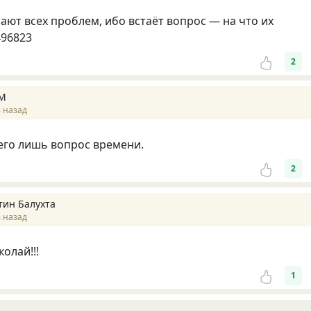
ают всех проблем, ибо встаёт вопрос — на что их
496823
2
M
 назад
сего лишь вопрос времени.
2
тин Балухта
 назад
олай!!!
1