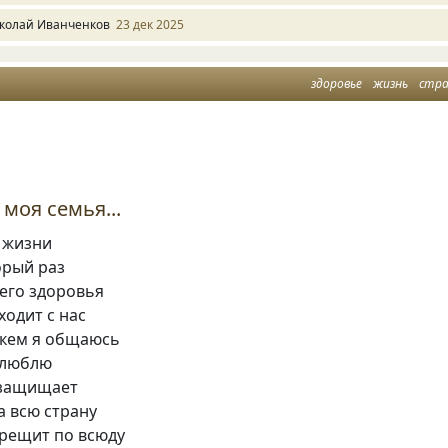
колай Иванченков
23 дек 2025
здоровье
жизнь
стр
моя семья...
 жизни
орый раз
его здоровья
ходит с нас
 кем я общаюсь
 люблю
 защищает
а всю страну
трещит по всюду