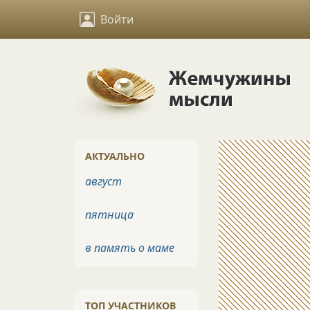
Войти
АКТУАЛЬНО
август
пятница
в память о маме
ТОП УЧАСТНИКОВ