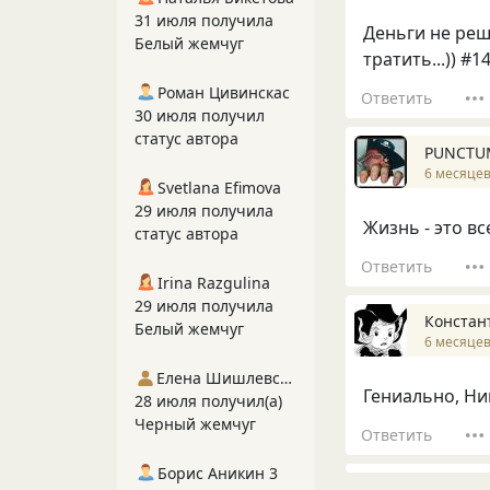
31 июля получила
Деньги не реш
Белый жемчуг
тратить...)) #1
Роман Цивинскас
Ответить
30 июля получил
статус автора
PUNCTU
6 месяцев
Svetlana Efimova
29 июля получила
Жизнь - это в
статус автора
Ответить
Irina Razgulina
29 июля получила
Констан
Белый жемчуг
6 месяцев
Елена Шишлевская
Гениально, Ник
28 июля получил(а)
Черный жемчуг
Ответить
Борис Аникин 3