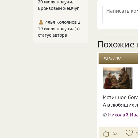
20 июля получил
Бронзовый жемчуг
Илья Колоянов 2
19 июля получил(а)
статус автора
Похожие 
#2190497
Истинное бога
А в любящих 
©
Николай Ив
52