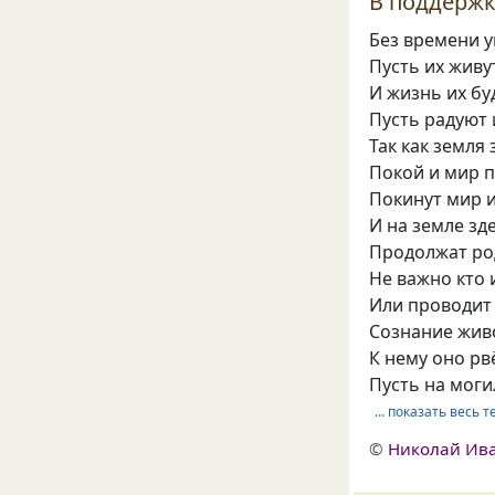
В поддержк
Без времени 
Пусть их живу
И жизнь их бу
Пусть радуют 
Так как земля
Покой и мир п
Покинут мир 
И на земле зд
Продолжат ро
Не важно кто 
Или проводит
Сознание живо
К нему оно рв
Пусть на моги
… показать весь т
©
Николай Ив