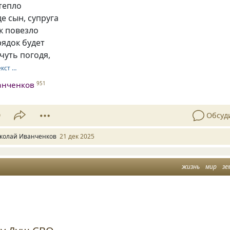
 тепло
де сын, супруга
к повезло
рядок будет
 чуть погодя,
екст …
анченков
951
9
Обсуд
колай Иванченков
21 дек 2025
жизнь
мир
зе