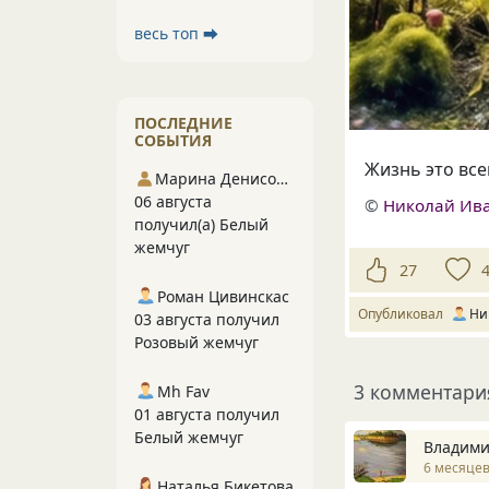
весь топ ⮕
ПОСЛЕДНИЕ
СОБЫТИЯ
Жизнь это все
Марина Денисова 5
06 августа
©
Николай Ив
получил(а) Белый
жемчуг
27
Роман Цивинскас
Опубликовал
Ни
03 августа получил
Розовый жемчуг
3 комментари
Mh Fav
01 августа получил
Белый жемчуг
Владими
6 месяцев
Наталья Бикетова