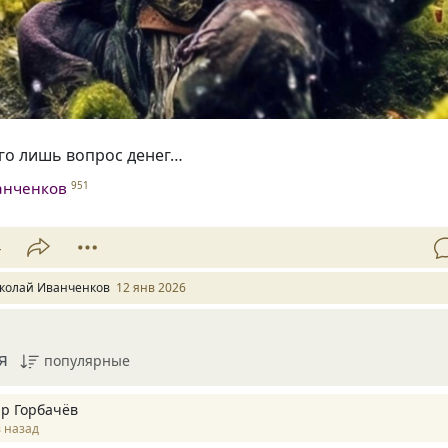
го лишь вопрос денег…
анченков
951
4
колай Иванченков
12 янв 2026
я
популярные
р Горбачёв
 назад