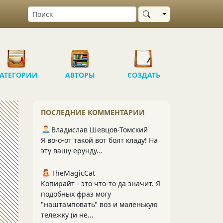
Выбрать область
АТЕГОРИИ
АВТОРЫ
СОЗДАТЬ
ПОСЛЕДНИЕ КОММЕНТАРИИ
Владислав Шевцов-Томский
Я во-о-от такой вот болт кладу! На
эту вашу ерунду...
TheMagicCat
Копирайт - это что-то да значит. Я
подобных фраз могу
"наштамповать" воз и маленькую
тележку (и не...