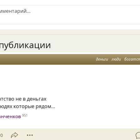
публикации
деньги
люди
богатс
тство не в деньгах
людях которые рядом…
анченков
951
10