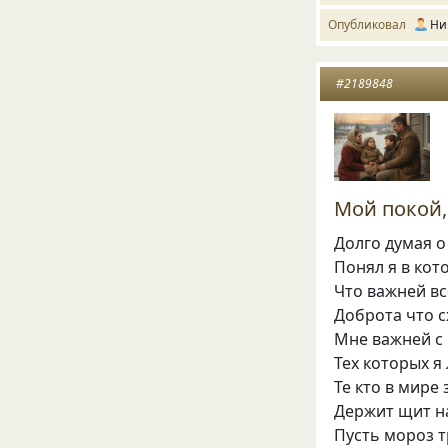
Опубликовал
Ни
#2189848
Мой покой, 
Долго думая о
Понял я в кот
Что важней вс
Доброта что с
Мне важней с
Тех которых я
Те кто в мире
Держит щит н
Пусть мороз 