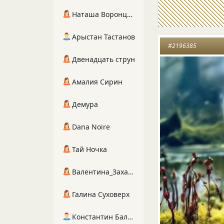
Наташа Воронцова
Арыстан Тастанов
#2196385
Двенадцать струн
Амалия Сирин
Демура
Dana Noire
Тай Ночка
Валентина_Захарова
Галина Суховерх
Константин Балухта