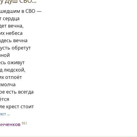
у Душ СВО...
ушедшим в СВО —
т сердца
дет вечна,
их небеса
 здесь вечна
усть обретут
иной
есь оживут
д людской,
их отпоёт
 молча
е есть всегда
ётся
ле крест стоит
екст …
анченков
951