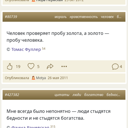
#80739
мораль
нравственность
человек
богатство
Человек проверяет пробу золота, а золото —
пробу человека.
©
Томас Фуллер
54
19
5
4
Опубликовала
Motya
26 мая 2011
#427382
цитаты
люди
богатство
бедность
с
Мне всегда было непонятно — люди стыдятся
бедности и не стыдятся богатства.
©
Фаина Раневская
315