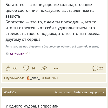
Богатство — это не дорогие кольца, стоящие
целое состояние, показушно выставленные на
зависть…
Богатство — это то, с чем ты приходишь, это то,
что ты отрежешь от себя с удовольствием, это
стоимость твоего подарка, это то, что ты пожелал
другому от сердца.
Речь шла не про душевные богатства, однако всё оттуда и есть)
©
Анэхита
691
66
14
22
Опубликовала
_anait_
31 мая 2021
#524503
богатство
бедность
мудрость
У одного мудреца спросили: