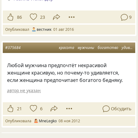
86
23
9
Опубликовал
вестник
01 авг 2016
#375684
красота
мужчины
богатство
удивление
Любой мужчина предпочтёт некрасивой
женщине красивую, но почему-то удивляется,
если женщина предпочитает богатого бедняку.
автор не указан
21
6
Обсудить
Опубликовала
MneLegko
08 ноя 2012