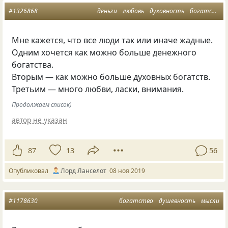
#1326868
деньги
любовь
духовность
богатство
Мне кажется, что все люди так или иначе жадные.
Одним хочется как можно больше денежного
богатства.
Вторым — как можно больше духовных богатств.
Третьим — много любви, ласки, внимания.
Продолжаем список)
автор не указан
87
13
56
Опубликовал
Лорд Ланселот
08 ноя 2019
#1178630
богатство
душевность
мысли