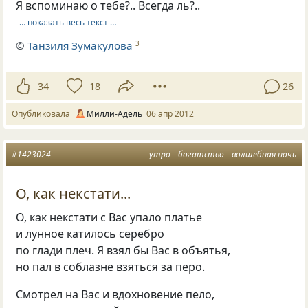
Я вспоминаю о тебе?.. Всегда ль?..
… показать весь текст …
©
Танзиля Зумакулова
3
34
18
26
Опубликовала
Милли-Адель
06 апр 2012
#1423024
утро
богатство
волшебная ночь
О, как некстати...
О, как некстати с Вас упало платье
и лунное катилось серебро
по глади плеч. Я взял бы Вас в объятья,
но пал в соблазне взяться за перо.
Смотрел на Вас и вдохновение пело,