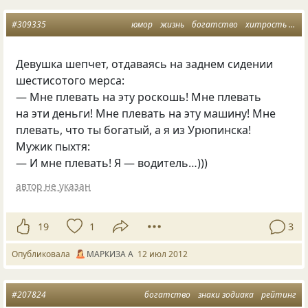
#309335
юмор
жизнь
богатство
хитрость
ан
Девушка шепчет, отдаваясь на заднем сидении
шестисотого мерса:
— Мне плевать на эту роскошь! Мне плевать
на эти деньги! Мне плевать на эту машину! Мне
плевать, что ты богатый, а я из Урюпинска!
Мужик пыхтя:
— И мне плевать! Я — водитель…)))
автор не указан
19
1
3
Опубликовала
МАРКИЗА А
12 июл 2012
#207824
богатство
знаки зодиака
рейтинг