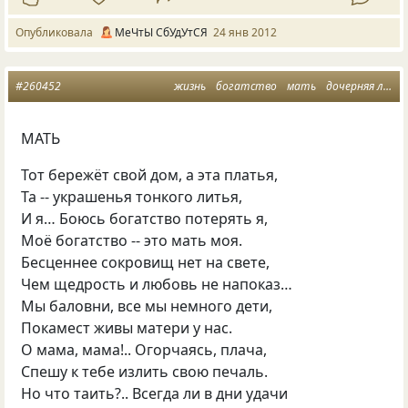
Опубликовала
МеЧтЫ СбУдУтСЯ
24 янв 2012
#260452
жизнь
богатство
мать
дочерняя любовь
МАТЬ
Тот бережёт свой дом, а эта платья,
Та -- украшенья тонкого литья,
И я… Боюсь богатство потерять я,
Моё богатство -- это мать моя.
Бесценнее сокровищ нет на свете,
Чем щедрость и любовь не напоказ…
Мы баловни, все мы немного дети,
Покамест живы матери у нас.
О мама, мама!.. Огорчаясь, плача,
Спешу к тебе излить свою печаль.
Но что таить?.. Всегда ли в дни удачи