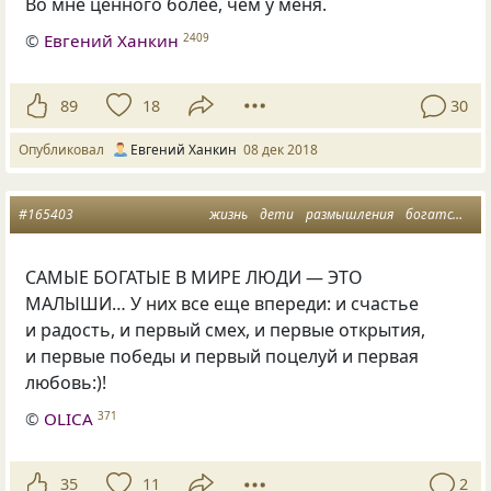
Во мне ценного более
,
чем у меня.
©
Евгений Ханкин
2409
89
18
30
Опубликовал
Евгений Ханкин
08 дек 2018
#165403
жизнь
дети
размышления
богатство
САМЫЕ БОГАТЫЕ В МИРЕ ЛЮДИ — ЭТО
МАЛЫШИ… У них все еще впереди: и счастье
и радость, и первый смех, и первые открытия,
и первые победы и первый поцелуй и первая
любовь:)!
©
OLICA
371
35
11
2