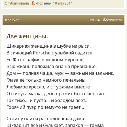
Опубликовала
-Полынь-
10 апр 2014
#721527
стихи
богатство
Две женщины.
Шикарная женщина в шубке из рыси,
В сияющий Porsche с улыбкой садится.
Её Фотография в модном журнале,
Всю жизнь положила она на признанье.
Дом — полная чаща, муж — важный начальник.
Глаза её только немного печальны.
Любимое кресло, и с туфлями вместе
Откинута маска, день прожит был с честью…
Так тихо… и пусто… и холодом веет…
Горячий пуэр почему-то не греет…
Стоит у плиты располневшая дама.
Шкварчит всё и булькает, запахов — гамма