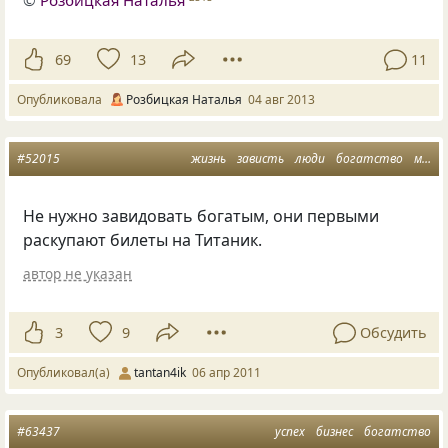
69
13
11
Опубликовала
Розбицкая Наталья
04 авг 2013
#52015
жизнь
зависть
люди
богатство
мудрости
Не нужно завидовать богатым, они первыми
раскупают билеты на Титаник.
автор не указан
3
9
Обсудить
Опубликовал(а)
tantan4ik
06 апр 2011
#63437
успех
бизнес
богатство