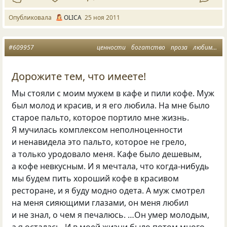
Опубликовала
OLICA
25 ноя 2011
#609957
ценности
богатство
проза
любимые
Дорожите тем, что имеете!
Мы стояли с моим мужем в кафе и пили кофе. Муж
был молод и красив, и я его любила. На мне было
старое пальто, которое портило мне жизнь.
Я мучилась комплексом неполноценности
и ненавидела это пальто, которое не грело,
а только уродовало меня. Кафе было дешевым,
а кофе невкусным. И я мечтала, что когда-нибудь
мы будем пить хороший кофе в красивом
ресторане, и я буду модно одета. А муж смотрел
на меня сияющими глазами, он меня любил
и не знал, о чем я печалюсь. …Он умер молодым,