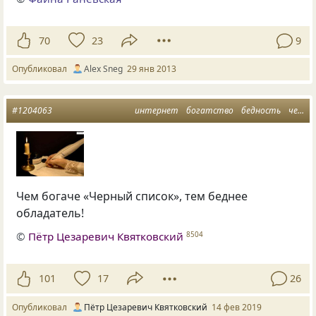
70
23
9
Опубликовал
Alex Sneg
29 янв 2013
#1204063
интернет
богатство
бедность
черный список
Чем богаче «Черный список», тем беднее
обладатель!
©
Пётр Цезаревич Квятковский
8504
101
17
26
Опубликовал
Пётр Цезаревич Квятковский
14 фев 2019