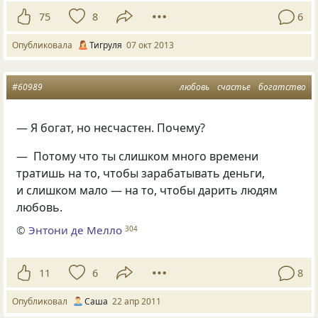
75
8
6
Опубликовала
Тигруля
07 окт 2013
#60989
любовь
счастье
богатство
— Я богат, но несчастен. Почему?
— Потому что ты слишком много времени
тратишь на то, чтобы зарабатывать деньги,
и слишком мало — на то, чтобы дарить людям
любовь.
©
Энтони де Мелло
304
11
6
8
Опубликовал
Саша
22 апр 2011