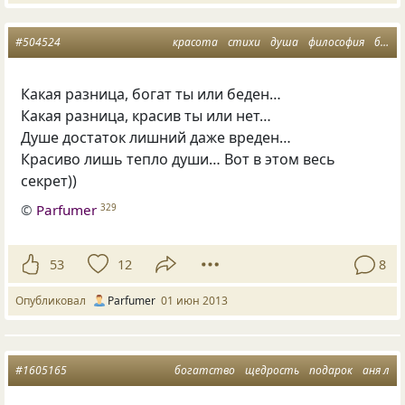
#504524
красота
стихи
душа
философия
богатство
Какая разница, богат ты или беден…
Какая разница, красив ты или нет…
Душе достаток лишний даже вреден…
Красиво лишь тепло души… Вот в этом весь
секрет))
©
Parfumer
329
53
12
8
Опубликовал
Parfumer
01 июн 2013
#1605165
богатство
щедрость
подарок
аня л