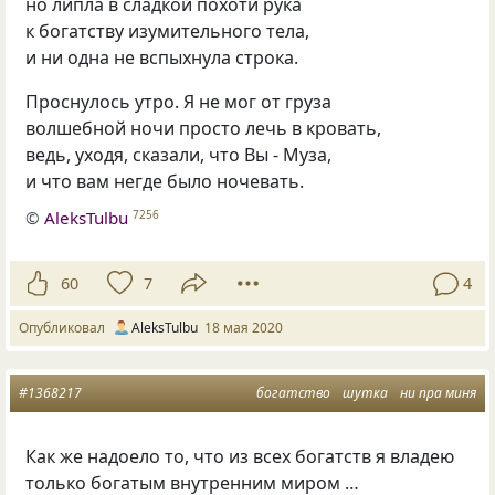
но липла в сладкой похоти рука
к богатству изумительного тела,
и ни одна не вспыхнула строка.
Проснулось утро. Я не мог от груза
волшебной ночи просто лечь в кровать,
ведь, уходя, сказали, что Вы - Муза,
и что вам негде было ночевать.
©
AleksTulbu
7256
60
7
4
Опубликовал
AleksTulbu
18 мая 2020
#1368217
богатство
шутка
ни пра миня
Как же надоело то
,
что из всех богатств я владею
только богатым внутренним миром …