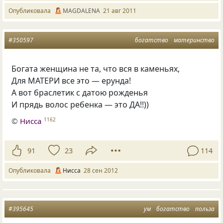
Опубликовала
MAGDALENA
21 авг 2011
#350597
богатство
материнство
Богата женщина не та, что вся в каменьях,
Для МАТЕРИ все это — ерунда!
А вот браслетик с датою рожденья
И прядь волос ребенка — это ДА!!))
©
Нисса
1162
91
23
114
Опубликовала
Нисса
28 сен 2012
#395645
ум
богатство
польза