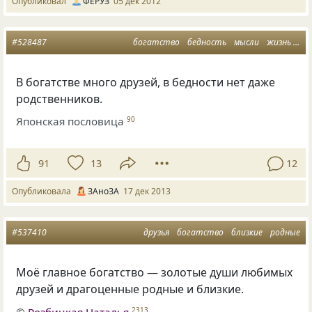
Опубликовал
ФЕРУЗ
05 дек 2012
#528487
богатство
бедность
мысли
жизнь отношения
В богатстве много друзей, в бедности нет даже
родственников.
Японская пословица
90
91
13
12
Опубликовала
ЗАноЗА
17 дек 2013
#537410
друзья
богатство
близкие
родные
Моё главное богатство — золотые души любимых
друзей и драгоценные родные и близкие.
©
Розбицкая Наталья
2313