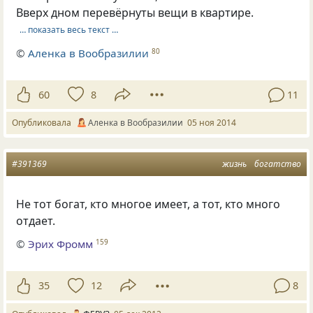
Вверх дном перевёрнуты вещи в квартире.
… показать весь текст …
©
Аленка в Вообразилии
80
60
8
11
Опубликовала
Аленка в Вообразилии
05 ноя 2014
#391369
жизнь
богатство
Не тот богат, кто многое имеет, а тот, кто много
отдает.
©
Эрих Фромм
159
35
12
8