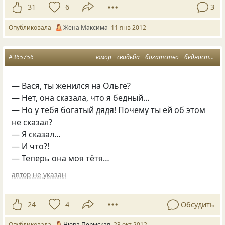
31
6
3
Опубликовала
Жена Максима
11 янв 2012
#365756
юмор
свадьба
богатство
бедность
а
— Вася, ты женился на Ольге?
— Нет, она сказала, что я бедный…
— Но у тебя богатый дядя! Почему ты ей об этом
не сказал?
— Я сказал…
— И что?!
— Теперь она моя тётя…
автор не указан
24
4
Обсудить
Опубликовала
Нюра Пермская
23 окт 2012