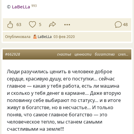
©
LaBeLLa
993
63
5
48
Опубликовала
LaBeLLa
03 фев 2020
#662928
счастье
ценности
богатство
слепота
Люди разучились ценить в человеке доброе
сердце, красивую душу, его поступки… сейчас
главное — какая у тебя работа, есть ли машина
и сколько у тебя денег в кармане… Даже вторую
половинку себе выбирают по статусу… и в итоге
живут в богатстве, но в несчастье… И только
поняв, что самое главное богатство — это
человеческое тепло, мы станем самыми
счастливыми на земле!!!