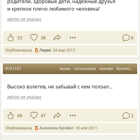
родители, здоровые дети, надёжные друзья
и крепкое плечо любимого человека!
автор не указан
53
38
6
Опубликовала
Лерик
24 мар 2013
#161163
жизнь
отношения
человек
богатство
Высоко взлетев, не забывай с кем ползал…
автор не указан
68
47
2
Опубликовала
Анжелика Кугейко
18 ноя 2011