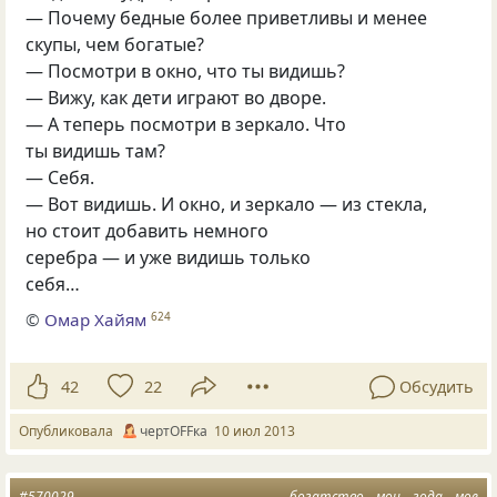
— Почему бедные более приветливы и менее
скупы, чем богатые?
— Посмотри в окно, что ты видишь?
— Вижу, как дети играют во дворе.
— А теперь посмотри в зеркало. Что
ты видишь там?
— Себя.
— Вот видишь. И окно, и зеркало — из стекла,
но стоит добавить немного
серебра — и уже видишь только
себя…
©
Омар Хайям
624
42
22
Обсудить
Опубликовала
чертOFFка
10 июл 2013
#570029
богатство
мои
года
мое