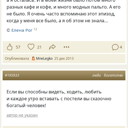
а я осталась. И в моей жизни было потом много
разных кафе и кофе, и много модных пальто. А его
не было. Я очень часто вспоминаю этот эпизод,
когда у меня все было, а я об этом не знала…
©
Елена Рог
12
57
21
4
Опубликовала
MneLegko
25 дек 2013
#195933
люди
богатство
Если вы способны видеть, ходить, любить
и каждое утро вставать с постели вы сказочно
богатый человек!
автор не указан