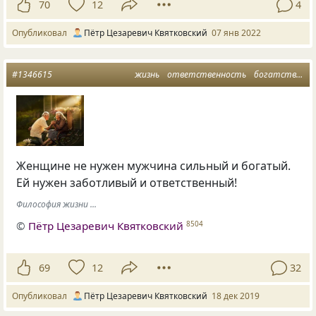
70
12
4
Опубликовал
Пётр Цезаревич Квятковский
07 янв 2022
#1346615
жизнь
ответственность
богатство
з
Женщине не нужен мужчина сильный и богатый.
Ей нужен заботливый и ответственный!
Философия жизни ...
©
Пётр Цезаревич Квятковский
8504
69
12
32
Опубликовал
Пётр Цезаревич Квятковский
18 дек 2019