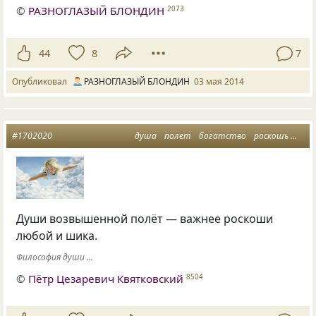
©
РАЗНОГЛАЗЫЙ БЛОНДИН
2073
44
8
7
Опубликовал
РАЗНОГЛАЗЫЙ БЛОНДИН
03 мая 2014
#1702020
душа
полет
богатство
роскошь
возв
Души возвышенной полёт — важнее роскоши
любой и шика.
Философия души ...
©
Пётр Цезаревич Квятковский
8504