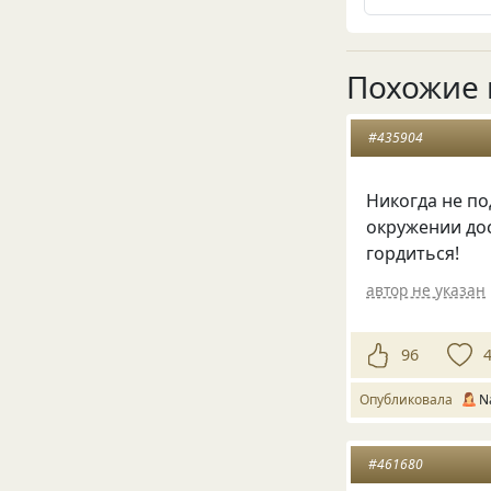
Похожие 
#435904
Никогда не по
окружении до
гордиться!
автор не указан
96
Опубликовала
N
#461680