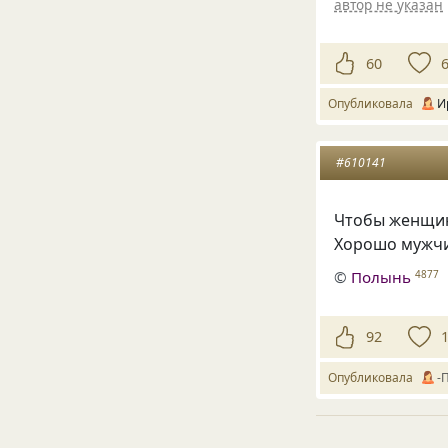
автор не указан
60
Опубликовала
И
#610141
Чтобы женщину
Хорошо мужчи
©
Полынь
4877
92
Опубликовала
-