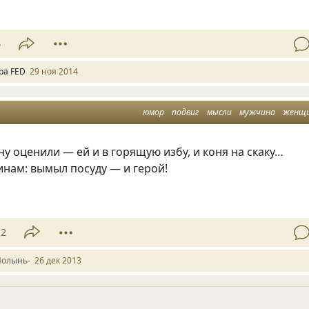
6
ра FED
29 ноя 2014
юмор
подвиг
мысли
мужчина
женщ
 оценили — ей и в горящую избу, и коня на скаку…
нам: вымыл посуду — и герой!
12
Полынь-
26 дек 2013