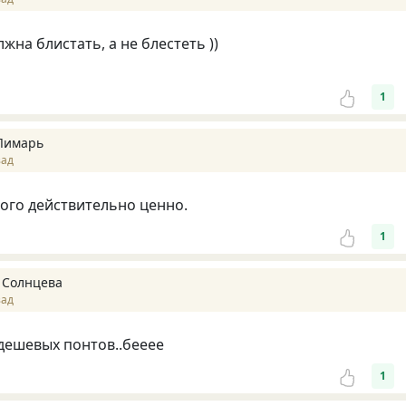
жна блистать, а не блестеть ))
1
Лимарь
зад
рого действительно ценно.
1
 Солнцева
зад
дешевых понтов..бееее
1