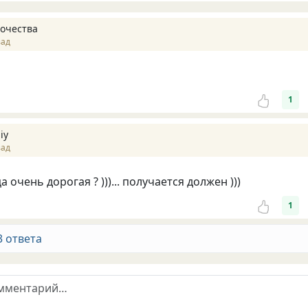
ночества
зад
1
iy
зад
а очень дорогая ? )))... получается должен )))
1
3 ответа