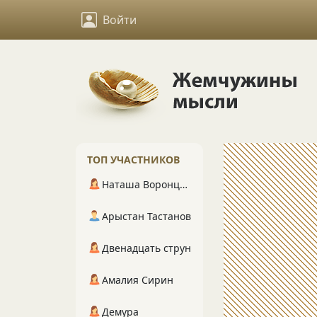
Войти
ТОП УЧАСТНИКОВ
Наташа Воронцова
Арыстан Тастанов
Двенадцать струн
Амалия Сирин
Демура