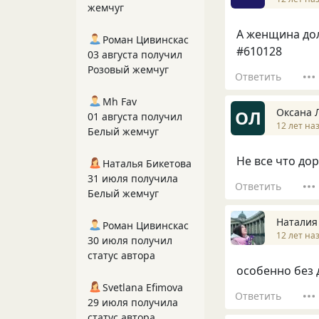
жемчуг
А женщина дол
Роман Цивинскас
#610128
03 августа получил
Розовый жемчуг
Ответить
Mh Fav
Оксана 
ОЛ
01 августа получил
12 лет на
Белый жемчуг
Не все что до
Наталья Бикетова
31 июля получила
Ответить
Белый жемчуг
Наталия
Роман Цивинскас
12 лет на
30 июля получил
статус автора
особенно без 
Svetlana Efimova
Ответить
29 июля получила
статус автора