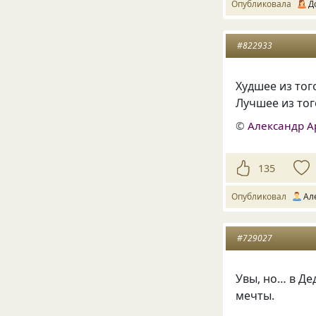
Опубликовала
Д
#822933
Худшее из то
Лучшее из тог
©
Александр А
135
Опубликовал
Ал
#729027
Увы, но… в Д
мечты.