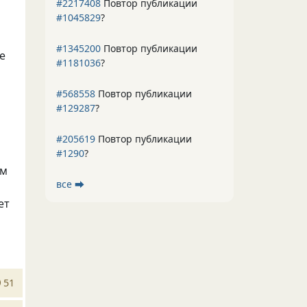
#2217408
Повтор публикации
#1045829
?
#1345200
Повтор публикации
е
#1181036
?
и
#568558
Повтор публикации
#129287
?
#205619
Повтор публикации
#1290
?
им
все ⮕
ет
51