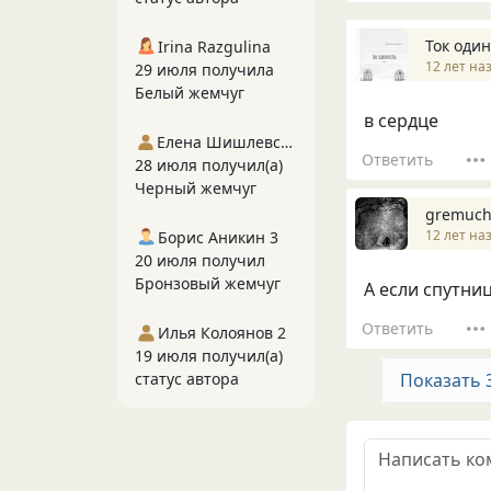
Ток оди
Irina Razgulina
12 лет на
29 июля получила
Белый жемчуг
в сердце
Елена Шишлевская
Ответить
28 июля получил(а)
Черный жемчуг
gremuch
12 лет на
Борис Аникин 3
20 июля получил
Бронзовый жемчуг
А если спутниц
Ответить
Илья Колоянов 2
19 июля получил(а)
статус автора
Показать 