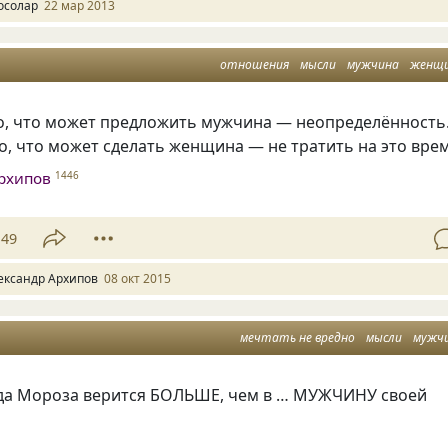
осолар
22 мар 2013
отношения
мысли
мужчина
женщ
го, что может предложить мужчина — неопределённость
о, что может сделать женщина — не тратить на это врем
рхипов
1446
49
ександр Архипов
08 окт 2015
мечтать не вредно
мысли
мужч
еда Мороза верится БОЛЬШЕ, чем в … МУЖЧИНУ своей