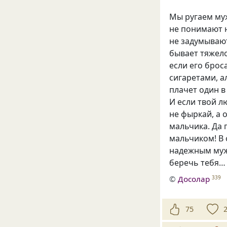
Мы ругаем муж
не понимают 
не задумывают
бывает тяжело
если его брос
сигаретами, 
плачет один в
И если твой л
не фыркай, а 
мальчика. Да
мальчиком! В 
надежным мужч
беречь тебя…
©
Досолар
339
75