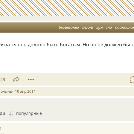
богатство
мысли
мужчина
достоинс
бязательно должен быть богатым. Но он не должен быт
23
Полынь-
10 апр 2014
ев
популярные
а
зад