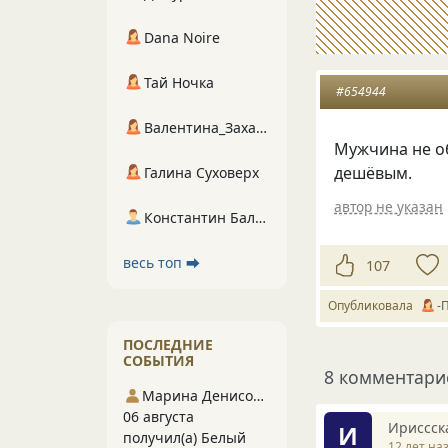
Dana Noire
Тай Ночка
#654944
Валентина_Захарова
Мужчина не о
дешёвым.
Галина Суховерх
автор не указан
Константин Балухта
весь топ ⮕
107
Опубликовала
-
ПОСЛЕДНИЕ
СОБЫТИЯ
8 комментари
Марина Денисова 5
06 августа
Ириссск
И
получил(а) Белый
12 лет на