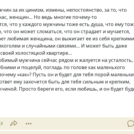
чин за их цинизм, измены, непостоянство, за то, что
нас, женщин… Но ведь многие почему-то
ся, что у каждого мужчины тоже есть душа, что ему тож
, что он может сломаться, что он страдает и мучается,
ает любимая женщина, он выжигает ее из себя крепким
алкоголем и случайными связями… И может быть даже
 своей холостяцкой квартире…
юбимый мужчина сейчас рядом и жалуется на усталость,
обними и поцелуй, погладь по голове как маленького
 почему
«
как»? Пусть он и будет для тебя порой маленьк
ответ ему захочется быть для тебя сильным и крепким,
иной. Просто береги его, если любишь, и он будет буд
23