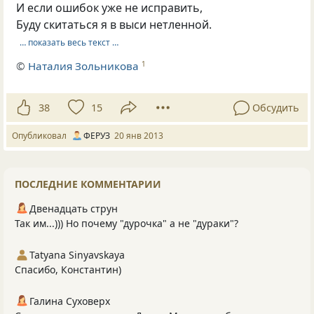
И если ошибок уже не исправить,
Буду скитаться я в выси нетленной.
… показать весь текст …
©
Наталия Зольникова
1
38
15
Обсудить
Опубликовал
ФЕРУЗ
20 янв 2013
ПОСЛЕДНИЕ КОММЕНТАРИИ
Двенадцать струн
Так им...))) Но почему "дурочка" а не "дураки"?
Tatyana Sinyavskaya
Спасибо, Константин)
Галина Суховерх