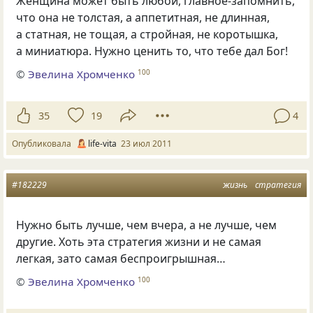
Женщина может быть любой, главное-запомнить,
что она не толстая, а аппетитная, не длинная,
а статная, не тощая, а стройная, не коротышка,
а миниатюра. Нужно ценить то, что тебе дал Бог!
©
Эвелина Хромченко
100
35
19
4
Опубликовала
life-vita
23 июл 2011
#182229
жизнь
стратегия
Нужно быть лучше, чем вчера, а не лучше, чем
другие. Хоть эта стратегия жизни и не самая
легкая, зато самая беспроигрышная…
©
Эвелина Хромченко
100