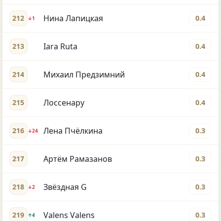
Нина Лапицкая
212
0.4
↓1
Iara Ruta
213
0.4
Михаил Предзимний
214
0.4
Лоссенару
215
0.4
Лена Пчёлкина
216
0.3
↓24
Артём Рамазанов
217
0.3
Звёздная G
218
0.3
↓2
Valens Valens
219
0.3
↑4