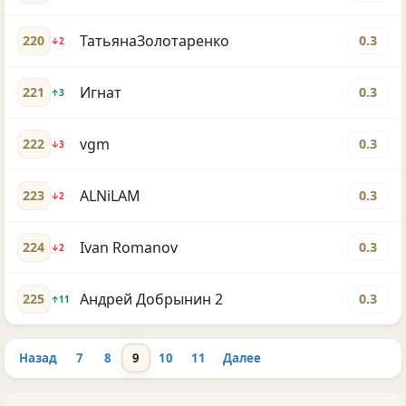
ТатьянаЗолотаренко
220
0.3
↓2
Игнат
221
0.3
↑3
vgm
222
0.3
↓3
ALNiLAM
223
0.3
↓2
Ivan Romanov
224
0.3
↓2
Андрей Добрынин 2
225
0.3
↑11
Назад
7
8
9
10
11
Далее