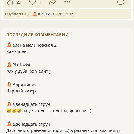
29
1
1
Опубликовала
Л А Н А
13 фев 2016
ПОСЛЕДНИЕ КОММЕНТАРИИ
елена малиновская 2
Камышев.
PLutоvkА
"Ох у дуба, ох у ели" ))
Вирджиния
Чёрный юмор.
Двенадцать струн
😅😅😅 ах уе, ах уе... ах уехал, дорогой...))
Двенадцать струн
Да, с ним странная история...) в разных статьях пишут