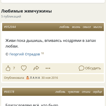
Любимые жемчужины
5 публикаций
#952044
любовь
жизнь
смысл
мысли
Живи пока дышишь, впиваясь ноздрями в запах
любви.
©
Георгий Отрадов
18
7
Обсудить
Опубликовала
Л А Н А
30 ноя 2016
#66578
любовь
чувства
стихи
сердце
Благословляю всё, что было,