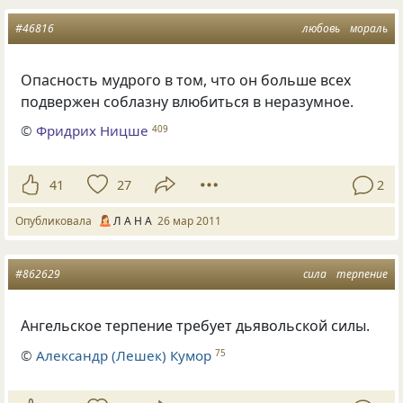
#46816
любовь
мораль
Опасность мудрого в том, что он больше всех
подвержен соблазну влюбиться в неразумное.
©
Фридрих Ницше
409
41
27
2
Опубликовала
Л А Н А
26 мар 2011
#862629
сила
терпение
Ангельское терпение требует дьявольской силы.
©
Александр (Лешек) Кумор
75