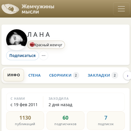
Л А Н А
Красный жемчуг
Подписаться
›
ИНФО
СТЕНА
СБОРНИКИ
ЗАКЛАДКИ
К
2
2
С НАМИ
ЗАХОДИЛА
с 19 фев 2011
2 дня назад
1130
60
7
публикаций
подписчиков
подписок