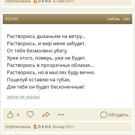
Опубликовала
Л А Н А
02 мая 2011
#32345
любовь
секс
Растворюсь дыханьем на ветру…
Растворюсь, и мир меня забудет.
От тебя безмолвно убегу,
Хуже этого, поверь, уже не будет.
Растворюсь в прозрачных облаках…
Растворюсь, но в мыслях буду вечно.
Поцелуй оставлю на губах,
Для тебя он будет бесконечным!
автор не указан
4
Обсудить
Опубликовала
Л А Н А
04 мар 2011