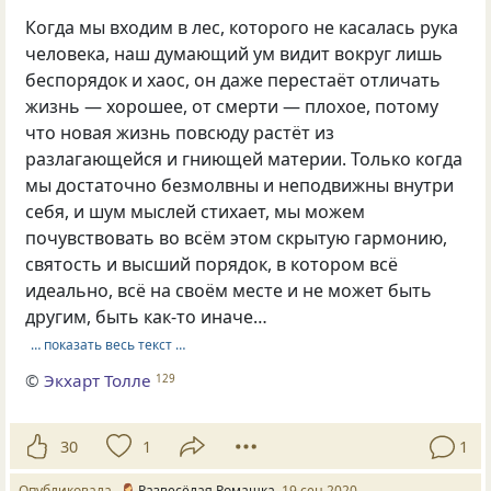
Когда мы входим в лес, которого не касалась рука
человека, наш думающий ум видит вокруг лишь
беспорядок и хаос, он даже перестаёт отличать
жизнь — хорошее, от смерти — плохое, потому
что новая жизнь повсюду растёт из
разлагающейся и гниющей материи. Только когда
мы достаточно безмолвны и неподвижны внутри
себя, и шум мыслей стихает, мы можем
почувствовать во всём этом скрытую гармонию,
святость и высший порядок, в котором всё
идеально, всё на своём месте и не может быть
другим, быть как-то иначе…
… показать весь текст …
©
Экхарт Толле
129
30
1
1
Опубликовала
Развесёлая Ромашка
19 сен 2020