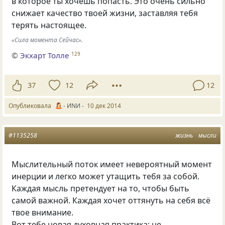
в которое ты хочешь попасть. Это очень сильно
снижает качество твоей жизни, заставляя тебя
терять настоящее.
«Сила момента Сейчас».
©
Экхарт Толле
129
37
12
12
Опубликовала
- ИNИ -
10 дек 2014
#1135258
жизнь
мысли
Мыслительный поток имеет невероятный момент
инерции и легко может утащить тебя за собой.
Каждая мысль претендует на то
,
чтобы быть
самой важной. Каждая хочет оттянуть на себя всё
твое внимание.
Вот тебе новая духовная практика: не