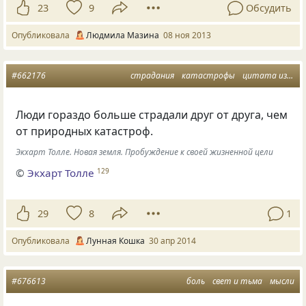
23
9
Обсудить
Опубликовала
Людмила Мазина
08 ноя 2013
#662176
страдания
катастрофы
цитата из книги
Люди гораздо больше страдали друг от друга, чем
от природных катастроф.
Экхарт Толле. Новая земля. Пробуждение к своей жизненной цели
©
Экхарт Толле
129
29
8
1
Опубликовала
Лунная Кошка
30 апр 2014
#676613
боль
свет и тьма
мысли