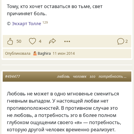
Тому, кто хочет оставаться во тьме, свет
причиняет боль.
©
Экхарт Толле
129
50
4
2
Опубликовала
Baghira
11 июн 2014
#494477
любовь
человек
эго
потребность
нел
Любовь не может в одно мгновенье смениться
гневным выпадом. У настоящей любви нет
противоположностей. В противном случае это
не любовь, а потребность эго в более полном
глубоком ощущении своего
«
я» — потребность,
которую другой человек временно реализует.