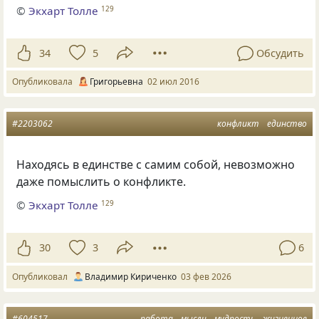
©
Экхарт Толле
129
34
5
Обсудить
Опубликовала
Григорьевна
02 июл 2016
#2203062
конфликт
единство
Находясь в единстве с самим собой, невозможно
даже помыслить о конфликте.
©
Экхарт Толле
129
30
3
6
Опубликовал
Владимир Кириченко
03 фев 2026
#604517
работа
мысли
мудрость
жизненное