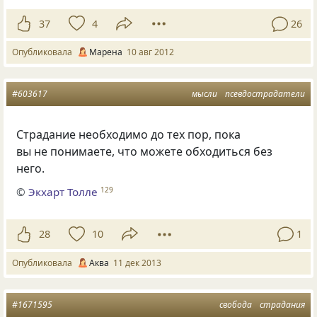
37
4
26
Опубликовала
Марена
10 авг 2012
#603617
мысли
псевдострадатели
Страдание необходимо до тех пор, пока
вы не понимаете, что можете обходиться без
него.
©
Экхарт Толле
129
28
10
1
Опубликовала
Аква
11 дек 2013
#1671595
свобода
страдания