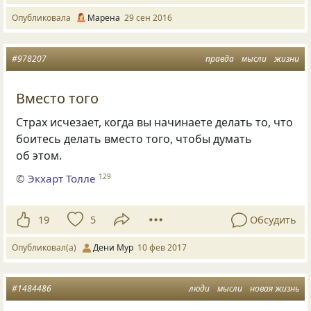
Опубликовала
Марена
29 сен 2016
#978207
правда
мысли
жизни
Вместо того
Страх исчезает, когда вы начинаете делать то, что
боитесь делать вместо того, чтобы думать
об этом.
©
Экхарт Толле
129
19
5
Обсудить
Опубликовал(а)
Дени Мур
10 фев 2017
#1484486
люди
мысли
новая жизнь