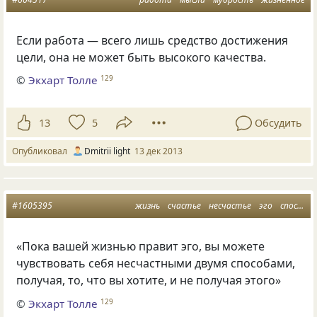
Если работа — всего лишь средство достижения
цели, она не может быть высокого качества.
©
Экхарт Толле
129
13
5
Обсудить
Опубликовал
Dmitrii light
13 дек 2013
#1605395
жизнь
счастье
несчастье
эго
способ
«Пока вашей жизнью правит эго, вы можете
чувствовать себя несчастными двумя способами,
получая, то, что вы хотите, и не получая этого»
©
Экхарт Толле
129