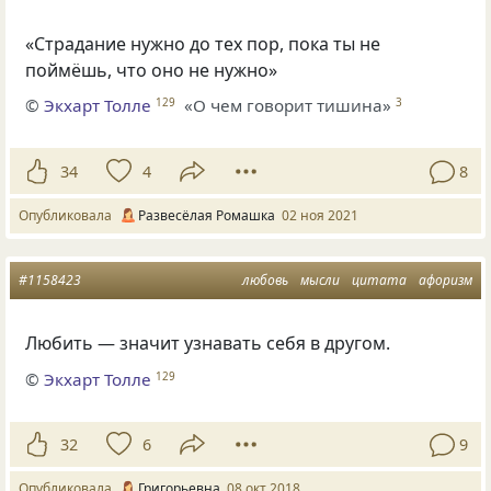
«Страдание нужно до тех пор, пока ты не
поймёшь, что оно не нужно»
©
Экхарт Толле
«О чем говорит тишина»
129
3
34
4
8
Опубликовала
Развесёлая Ромашка
02 ноя 2021
#1158423
любовь
мысли
цитата
афоризм
Любить — значит узнавать себя в другом.
©
Экхарт Толле
129
32
6
9
Опубликовала
Григорьевна
08 окт 2018