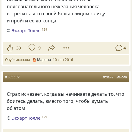
подсознательного нежелания человека
встретиться со своей болью лицом к лицу
и пройти ее до конца.
©
Экхарт Толле
129
39
9
4
Опубликовала
Марена
10 сен 2016
#585637
жизнь
мысли
Страх исчезает, когда вы начинаете делать то, что
боитесь делать, вместо того, чтобы думать
об этом
©
Экхарт Толле
129