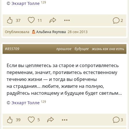
©
Экхарт Толле
129
37
11
2
Опубликовала
Альбина Якупова
28 сен 2013
#855709
прошлое
будущее
жизнь как она есть
Если вы цепляетесь за старое и сопротивляетесь
переменам, значит, противитесь естественному
течению жизни — и тогда вы обречены
на страдания… любите, живите на полную,
радуйтесь настоящему и будущее будет светлым…
©
Экхарт Толле
129
39
5
3