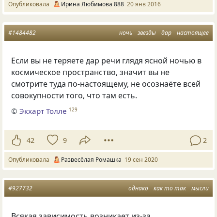
Опубликовала
Ирина Любимова 888
20 янв 2016
#1484482
ночь
звезды
дар
настоящее
Если вы не теряете дар речи глядя ясной ночью в
космическое пространство, значит вы не
смотрите туда по-настоящему, не осознаёте всей
совокупности того, что там есть.
©
Экхарт Толле
129
42
9
2
Опубликовала
Развесёлая Ромашка
19 сен 2020
#927732
однако
как то так
мысли
Всякая зависимость возникает из-за