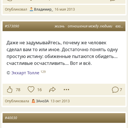
Опубликовал
Владимир_
16 мая 2013
#573090
жизнь
отношения между людьми
взаимосвязь
Даже не задумывайтесь, почему же человек
сделал вам то или иное. Достаточно понять одну
простую истину: обиженные пытаются обидеть…
счастливые осчастливить… Вот и всё.
©
Экхарт Толле
129
78
16
7
Опубликовала
ЗАноЗА
13 окт 2013
#40030