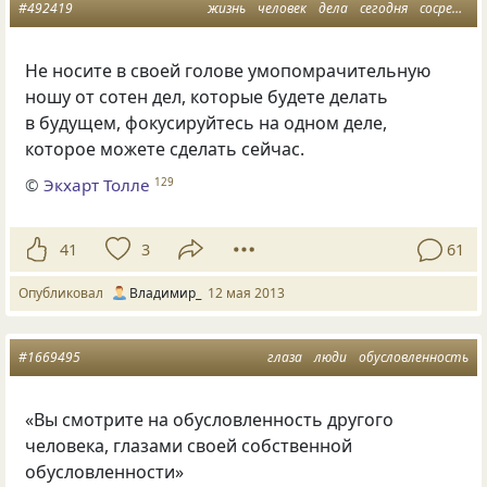
#492419
жизнь
человек
дела
сегодня
сосредоточенность
Не носите в своей голове умопомрачительную
ношу от сотен дел, которые будете делать
в будущем, фокусируйтесь на одном деле,
которое можете сделать сейчас.
©
Экхарт Толле
129
41
3
61
Опубликовал
Владимир_
12 мая 2013
#1669495
глаза
люди
обусловленность
«Вы смотрите на обусловленность другого
человека, глазами своей собственной
обусловленности»