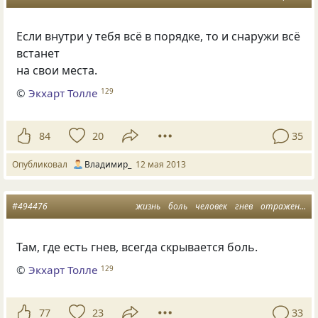
Если внутри у тебя всё в порядке, то и снаружи всё
встанет
на свои места.
©
Экхарт Толле
129
84
20
35
Опубликовал
Владимир_
12 мая 2013
#494476
жизнь
боль
человек
гнев
отражение
Там, где есть гнев, всегда скрывается боль.
©
Экхарт Толле
129
77
23
33