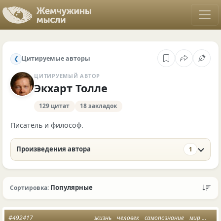
Цитируемые авторы
❮
ЦИТИРУЕМЫЙ АВТОР
Экхарт Толле
129 цитат
18 закладок
Писатель и философ.
Произведения автора
1
Популярные
Сортировка:
#492417
жизнь
человек
самопознание
мир
вста