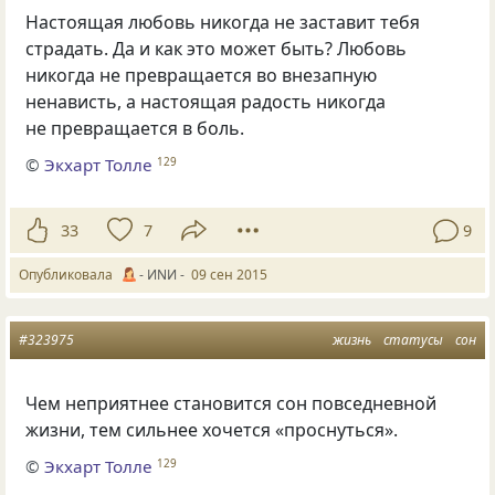
Настоящая любовь никогда не заставит тебя
страдать. Да и как это может быть? Любовь
никогда не превращается во внезапную
ненависть, а настоящая радость никогда
не превращается в боль.
©
Экхарт Толле
129
33
7
9
Опубликовала
- ИNИ -
09 сен 2015
#323975
жизнь
статусы
сон
Чем неприятнее становится сон повседневной
жизни, тем сильнее хочется
«
проснуться».
©
Экхарт Толле
129