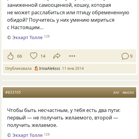
заниженной самооценкой, кошку, которая
не может расслабиться или птицу обремененную
обидой? Поучитесь у них умению мириться
с Настоящим…
©
Экхарт Толле
129
66
14
9
Опубликовала
IrinaAleksss
11 янв 2014
#833105
эго
мысли
Чтобы быть несчастным, у тебя есть два пути:
первый — не получить желаемого, второй —
получить желаемое.
©
Экхарт Толле
129