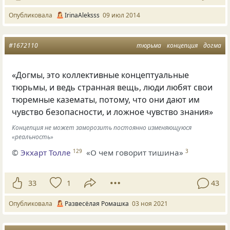
Опубликовала
IrinaAleksss
09 июл 2014
#1672110
тюрьма
концепция
догма
«Догмы, это коллективные концептуальные
тюрьмы, и ведь странная вещь, люди любят свои
тюремные казематы, потому, что они дают им
чувство безопасности, и ложное чувство знания»
Концепция не может заморозить постоянно изменяющуюся
«реальность»
©
Экхарт Толле
«О чем говорит тишина»
129
3
33
1
43
Опубликовала
Развесёлая Ромашка
03 ноя 2021