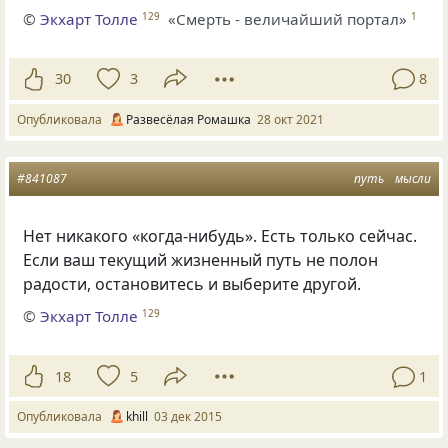
©
Экхарт Толле
«Смерть - величайший портал»
129
1
30
3
8
Опубликовала
Развесёлая Ромашка
28 окт 2021
#841087
путь
мысли
Нет никакого
«
когда-нибудь». Есть только сейчас.
Если ваш текущий жизненный путь не полон
радости, остановитесь и выберите другой.
©
Экхарт Толле
129
18
5
1
Опубликовала
khill
03 дек 2015