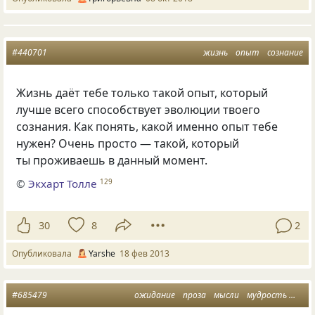
#440701
жизнь
опыт
сознание
Жизнь даёт тебе только такой опыт, который
лучше всего способствует эволюции твоего
сознания. Как понять, какой именно опыт тебе
нужен? Очень просто — такой, который
ты проживаешь в данный момент.
©
Экхарт Толле
129
30
8
2
Опубликовала
Yarshe
18 фев 2013
#685479
ожидание
проза
мысли
мудрость
сила