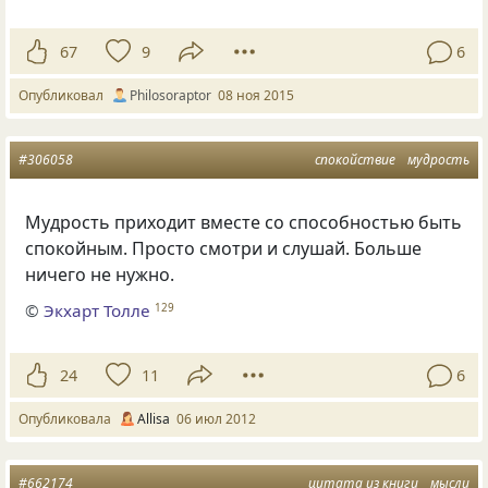
67
9
6
Опубликовал
Philosoraptor
08 ноя 2015
#306058
спокойствие
мудрость
Мудрость приходит вместе со способностью быть
спокойным. Просто смотри и слушай. Больше
ничего не нужно.
©
Экхарт Толле
129
24
11
6
Опубликовала
Allisa
06 июл 2012
#662174
цитата из книги
мысли