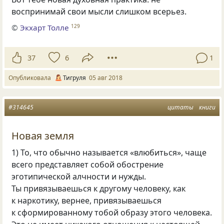
воспринимай свои мысли слишком всерьез.
©
Экхарт Толле
129
37
6
1
Опубликовала
Тигруля
05 авг 2018
#314645
цитаты
книги
Новая земля
1) То, что обычно называется
«
влюбиться», чаще
всего представляет собой обострение
эготипической алчности и нужды.
Ты привязываешься к другому человеку, как
к наркотику, вернее, привязываешься
к сформированному тобой образу этого человека.