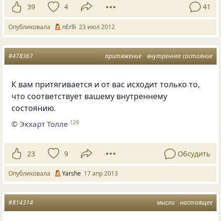
39
4
41
Опубликовала
nErlli
23 июл 2012
#478367
притяжение
внутреннее состояние
К вам притягивается и от вас исходит только то,
что соответствует вашему внутреннему
состоянию.
©
Экхарт Толле
129
23
9
Обсудить
Опубликовала
Yarshe
17 апр 2013
#814314
мысли
настоящее