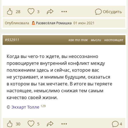
28
3
Обсудить
Опубликовала
Развесёлая Ромашка
01 июн 2021
#932911
как то так
мысли
настоящее
Когда вы чего-то ждете, вы неосознанно
провоцируете внутренний конфликт между
положением здесь и сейчас, которое вас
не устраивает, и мнимым будущим, оказаться
в котором вы так мечтаете. В итоге вы теряете
настоящее, немыслимо снижая тем самым
качество своей жизни.
©
Экхарт Толле
129
30
5
4