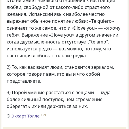
Это не имеет никакого отношения к настоящей
любви, свободной от какого-либо страстного
желания. Испанский язык наиболее честно
выражает обычное понятие любви: «Te quiero»
означает то же самое, что и «I love you» — «я хочу
тебя». Выражение
«
I love you» в другом значении,
когда двусмысленность отсутствует,"te amo",
используется редко — возможно, потому, что
настоящая любовь столь же редка.
2) То, как вас видят люди, становится зеркалом,
которое говорит вам, кто вы и что собой
представляете.
3) Порой умение расстаться с вещами — куда
более сильный поступок, чем стремление
оберегать их или держаться за них.
©
Экхарт Толле
129