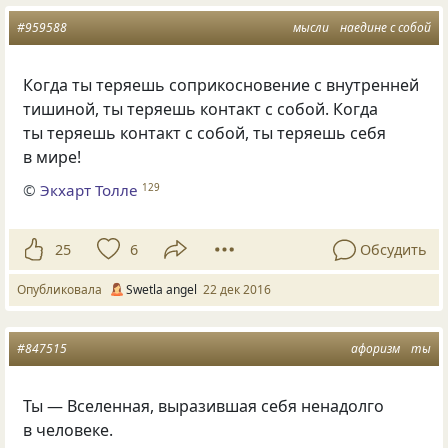
#959588
мысли
наедине с собой
Когда ты теряешь соприкосновение с внутренней
тишиной, ты теряешь контакт с собой. Когда
ты теряешь контакт с собой, ты теряешь себя
в мире!
©
Экхарт Толле
129
25
6
Обсудить
Опубликовала
Swetla angel
22 дек 2016
#847515
афоризм
ты
Ты — Вселенная, выразившая себя ненадолго
в человеке.