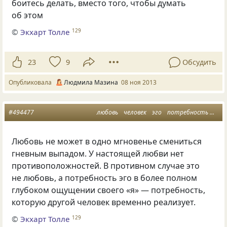
боитесь делать, вместо того, чтобы думать
об этом
©
Экхарт Толле
129
23
9
Обсудить
Опубликовала
Людмила Мазина
08 ноя 2013
#494477
любовь
человек
эго
потребность
нел
Любовь не может в одно мгновенье смениться
гневным выпадом. У настоящей любви нет
противоположностей. В противном случае это
не любовь, а потребность эго в более полном
глубоком ощущении своего
«
я» — потребность,
которую другой человек временно реализует.
©
Экхарт Толле
129