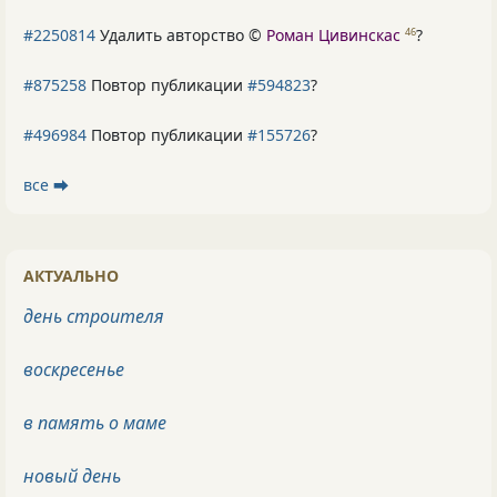
#2250814
Удалить авторство ©
Роман Цивинскас
?
46
#875258
Повтор публикации
#594823
?
#496984
Повтор публикации
#155726
?
все ⮕
АКТУАЛЬНО
день строителя
воскресенье
в память о маме
новый день