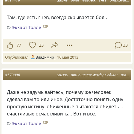
#494476
жизнь
боль
человек
гнев
отражение
Там, где есть гнев, всегда скрывается боль.
©
Экхарт Толле
129
77
23
33
Опубликовал
Владимир_
16 мая 2013
#573090
жизнь
отношения между людьми
взаимосвязь
Даже не задумывайтесь, почему же человек
сделал вам то или иное. Достаточно понять одну
простую истину: обиженные пытаются обидеть…
счастливые осчастливить… Вот и всё.
©
Экхарт Толле
129