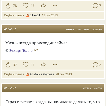
78
16
7
Опубликовала
ЗАноЗА
13 окт 2013
#566102
жизнь
цитаты
истина
Жизнь всегда происходит сейчас.
©
Экхарт Толле
129
37
11
2
Опубликовала
Альбина Якупова
28 сен 2013
#585637
жизнь
мысли
Страх исчезает, когда вы начинаете делать то, что