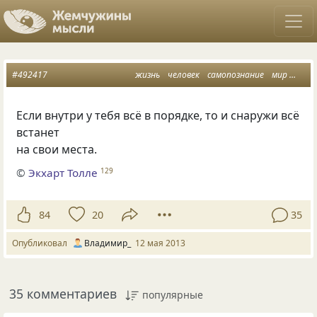
#492417
жизнь
человек
самопознание
мир
вста
Если внутри у тебя всё в порядке, то и снаружи всё
встанет
на свои места.
©
Экхарт Толле
129
84
20
35
Опубликовал
Владимир_
12 мая 2013
35 комментариев
популярные