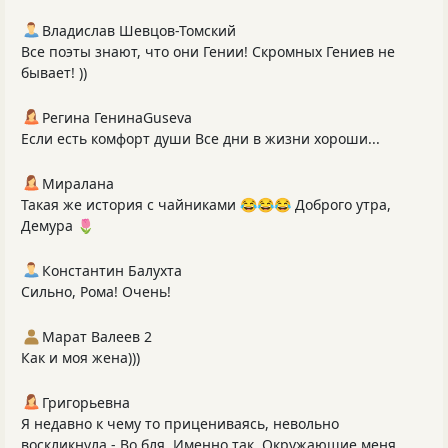
Владислав Шевцов-Томский
Все поэты знают, что они Гении! Скромных Гениев не
бывает! ))
Регина ГенинаGuseva
Если есть комфорт души Все дни в жизни хороши...
Миралана
Такая же история с чайниками 😂😂😂 Доброго утра,
Демура 🌷
Константин Балухта
Сильно, Рома! Очень!
Марат Валеев 2
Как и моя жена)))
Григорьевна
Я недавно к чему то прицениваясь, невольно
воскликнула - Во бля. Именно так. Окружающие меня