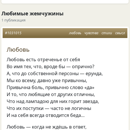
Любимые жемчужины
1 публикация
#1031015
любовь
чувства
стихи
смысл
Любовь
Любовь есть отреченье от себя
Во имя тех, что, вроде бы — опрично?
А, что до собственной персоны — ерунда,
Мы ко всему, давно уже привычны,
Привычна боль, привычно слово
«
да»
И то, что любящие от других отличны,
Что над лампадою для них горит звезда,
Что их поступки — часто не логичны
И на себя всегда отводится беда…
Любовь — когда не ждёшь в ответ,