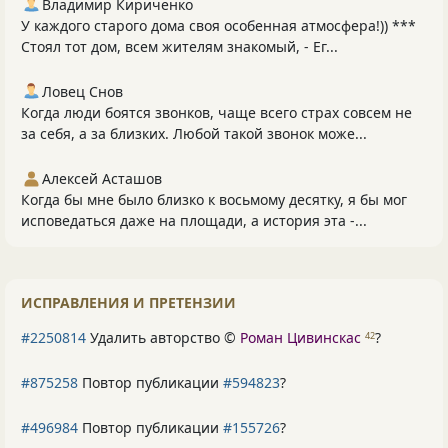
Владимир Кириченко
У каждого старого дома своя особенная атмосфера!)) ***
Стоял тот дом, всем жителям знакомый, - Ег...
Ловец Снов
Когда люди боятся звонков, чаще всего страх совсем не
за себя, а за близких. Любой такой звонок може...
Алексей Асташов
Когда бы мне было близко к восьмому десятку, я бы мог
исповедаться даже на площади, а история эта -...
ИСПРАВЛЕНИЯ И ПРЕТЕНЗИИ
#2250814
Удалить авторство ©
Роман Цивинскас
?
42
#875258
Повтор публикации
#594823
?
#496984
Повтор публикации
#155726
?