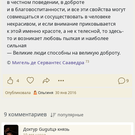
в честном поведении, в доброте
и в благовоспитанности, и все эти свойства могут
совмещаться и сосуществовать в человеке
некрасивом, и если внимание приковывается
к этой именно красоте, а не к телесной, то здесь-
то и возникает любовь пылкая и наиболее
сильная
— Великие люди способны на великую доброту.
©
Мигель де Сервантес Сааведра
73
4
9
Опубликовала
Ольгиня
30 янв 2016
9 комментариев
популярные
Дохтур Gugutцэ князь
10 лет назад