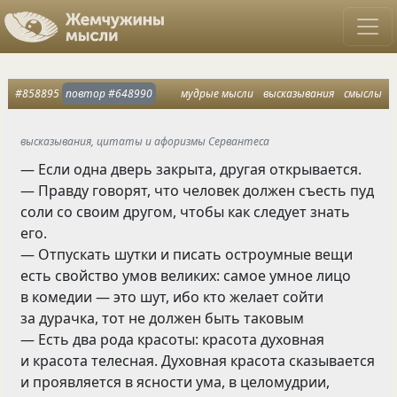
#858895
повтор
#648990
мудрые мысли
высказывания
смыслы
высказывания, цитаты и афоризмы Сервантесa
— Если одна дверь закрыта, другая открывается.
— Правду говорят, что человек должен съесть пуд
соли со своим другом, чтобы как следует знать
его.
— Отпускать шутки и писать остроумные вещи
есть свойство умов великих: самое умное лицо
в комедии — это шут, ибо кто желает сойти
за дурачка, тот не должен быть таковым
— Есть два рода красоты: красота духовная
и красота телесная. Духовная красота сказывается
и проявляется в ясности ума, в целомудрии,