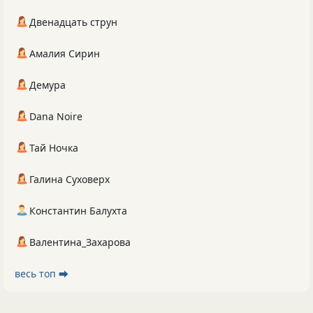
Двенадцать струн
Амалия Сирин
Демура
Dana Noire
Тай Ночка
Галина Суховерх
Константин Балухта
Валентина_Захарова
весь топ ⮕