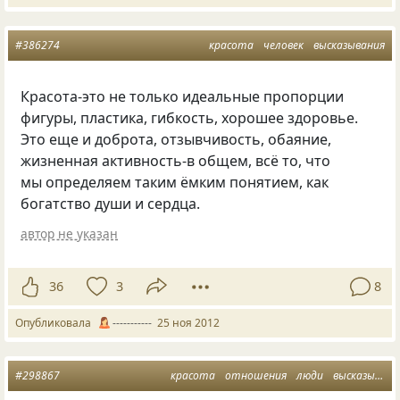
#386274
красота
человек
высказывания
Красота-это не только идеальные пропорции
фигуры, пластика, гибкость, хорошее здоровье.
Это еще и доброта, отзывчивость, обаяние,
жизненная активность-в общем, всё то, что
мы определяем таким ёмким понятием, как
богатство души и сердца.
автор не указан
36
3
8
Опубликовала
-----------
25 ноя 2012
#298867
красота
отношения
люди
высказывания