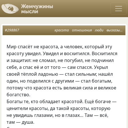
#298867
красота
отношения
люди
высказывания
Мир спасёт не красота, а человек, который эту
красоту увидел. Увидел и восхитился. Восхитился
и защитил: не сломал, не погубил, не подчинил
себе, а спас её и от того — сам спасся. Укрыл
своей тёплой ладонью — стал сильным; нашёл
один, но поделился с другими — стал богатым,
потому что красота есть великая сила и великое
богатство.
Богаты те, кто обладает красотой. Ещё богаче —
ценители красоты, да такой красоты, которую
не увидишь глазами, но в глазах… Там — всё,
там — душа.