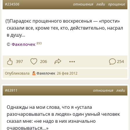
#234506
отношения
люди
прощение
(
!)Парадокс прощенного воскресенья — «прости»
сказали все, кроме тех, кто, действительно, насрал
в душу…
©
Факелочек
893
397
206
254
Опубликовала
Факелочек
26 фев 2012
#63911
отношения
люди
Однажды на мои слова, что я «устала
разочаровываться в людях» один умный человек
сказал мне: «не надо в них изначально
очаровываться…»