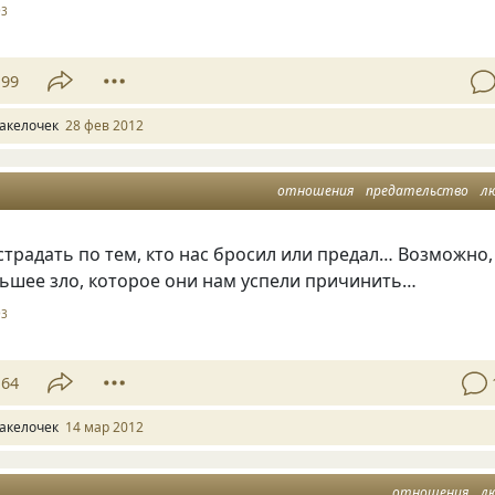
93
99
акелочек
28 фев 2012
отношения
предательство
л
 страдать по тем, кто нас бросил или предал… Возможно,
ньшее зло, которое они нам успели причинить…
93
64
акелочек
14 мар 2012
отношения
л