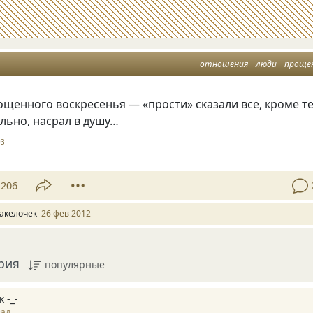
отношения
люди
проще
ощенного воскресенья — «прости» сказали все, кроме те
ельно, насрал в душу…
93
206
акелочек
26 фев 2012
рия
популярные
 -_-
зад