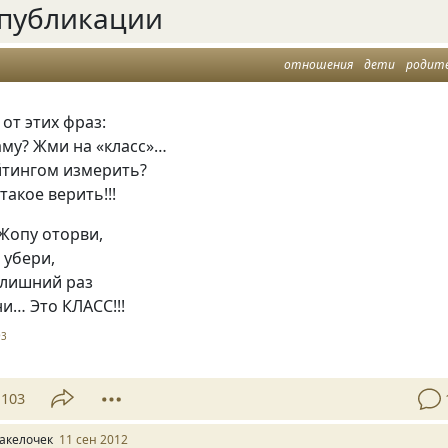
публикации
отношения
дети
родит
 от этих фраз:
му? Жми на «класс»…
йтингом измерить?
 такое верить!!!
 Жопу оторви,
 убери,
 лишний раз
и… Это КЛАСС!!!
93
103
акелочек
11 сен 2012