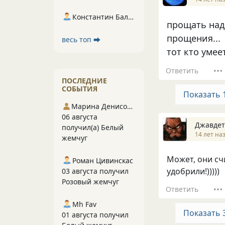
Константин Балухта
прощать надо
прощения...
весь топ ⮕
тот кто умее
Ответить
ПОСЛЕДНИЕ
СОБЫТИЯ
Показать 
Марина Денисова 5
06 августа
Джавдет
получил(а) Белый
14 лет на
жемчуг
Может, они счи
Роман Цивинскас
удобрили!)))))
03 августа получил
Розовый жемчуг
Ответить
Mh Fav
Показать 
01 августа получил