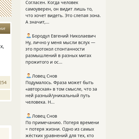
Согласен. Когда человек
самоуверен, он видит лишь то,
что хочет видеть. Это слепая зона.
А значит,...
ние
Бородул Евгений Николаевич
Ну, лично у меня мысли вслух —
х,
это протокол спонтанности
размышлений в разных мигах
прожитого и ос...
Ловец Снов
254
Подумалось. Фраза может быть
«авторская» в том смысле, что за
ней разный/уникальный путь
человека. Н...
Ловец Снов
По примечанию. Потеря времени
= потеря жизни. Одно из самых
жёстких уравнений для тех, кто