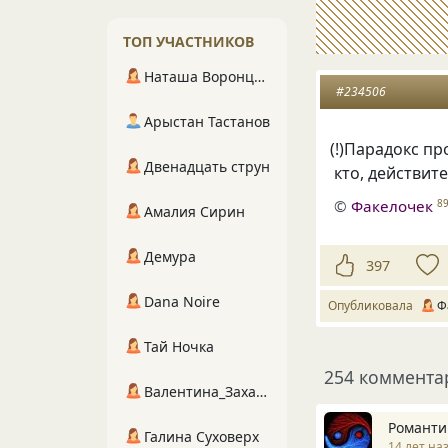
ТОП УЧАСТНИКОВ
Наташа Воронцова
#234506
Арыстан Тастанов
(
!)Парадокс пр
Двенадцать струн
кто, действит
©
Факелочек
8
Амалия Сирин
Демура
397
Dana Noire
Опубликовала
Ф
Тай Ночка
254 коммента
Валентина_Захарова
Романтик
Галина Суховерх
14 лет на