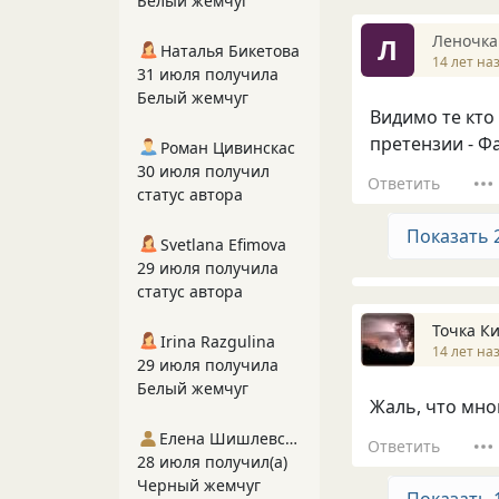
Белый жемчуг
Леночка
Л
Наталья Бикетова
14 лет на
31 июля получила
Белый жемчуг
Видимо те кто
претензии - Факе
Роман Цивинскас
30 июля получил
Ответить
статус автора
Показать 
Svetlana Efimova
29 июля получила
статус автора
Точка К
Irina Razgulina
14 лет на
29 июля получила
Белый жемчуг
Жаль, что мног
Елена Шишлевская
Ответить
28 июля получил(а)
Черный жемчуг