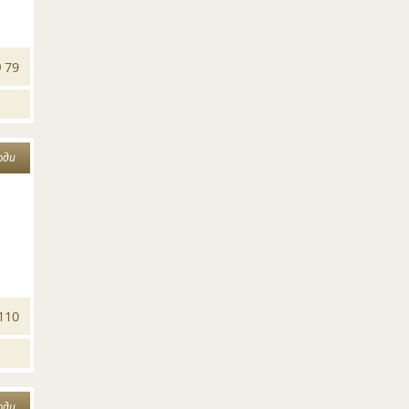
79
юди
110
юди