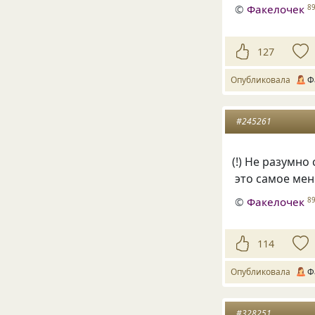
©
Факелочек
8
127
Опубликовала
Ф
#245261
(
!) Не разумно
это самое ме
©
Факелочек
8
114
Опубликовала
Ф
#328251