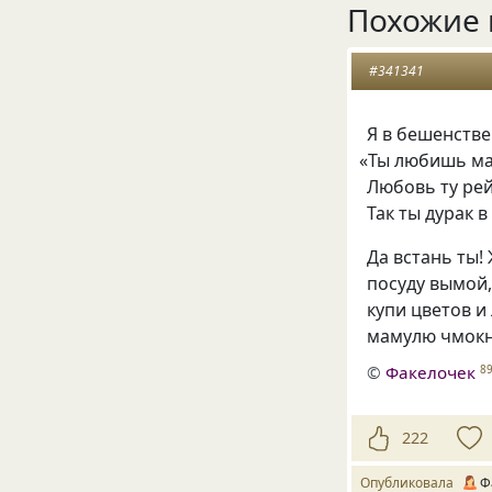
Похожие 
#341341
Я в бешенстве
«
Ты любишь ма
Любовь ту ре
Так ты дурак в
Да встань ты!
посуду вымой,
купи цветов и
мамулю чмокн
©
Факелочек
8
222
Опубликовала
Ф