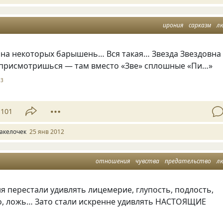
ирония
сарказм
л
на некоторых барышень… Вся такая… Звезда Звездовна
А присмотришься — там вместо
«
Зве» сплошные
«
Пи…»
93
101
акелочек
25 янв 2012
отношения
чувства
предательство
л
ня перестали удивлять лицемерие, глупость, подлость,
о, ложь… Зато стали искренне удивлять НАСТОЯЩИЕ