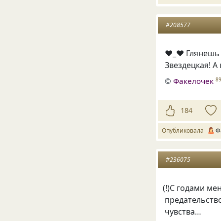
#208577
♥_♥ Глянешь 
Звездецкая! 
©
Факелочек
8
184
Опубликовала
Ф
#236075
(
!)С годами ме
предательств
чувства…