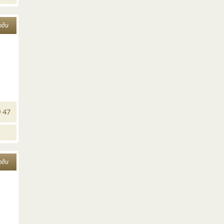
юди
47
юди