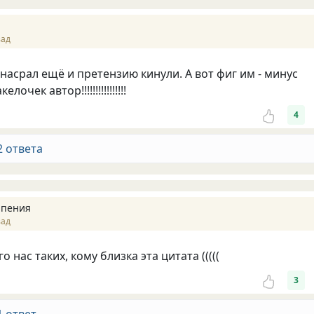
зад
 насрал ещё и претензию кинули. А вот фиг им - минус
лочек автор!!!!!!!!!!!!!!!!
4
2 ответа
ипения
зад
о нас таких, кому близка эта цитата (((((
3