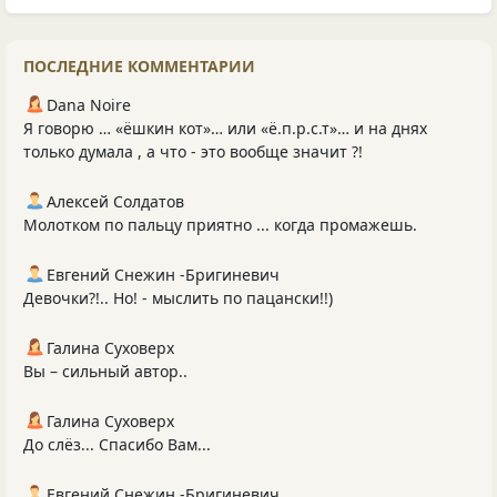
ПОСЛЕДНИЕ КОММЕНТАРИИ
Dana Noire
Я говорю … «ёшкин кот»… или «ё.п.р.с.т»… и на днях
только думала , а что - это вообще значит ?!
Алексей Солдатов
Молотком по пальцу приятно ... когда промажешь.
Евгений Снежин -Бригиневич
Девочки?!.. Но! - мыслить по пацански!!)
Галина Суховерх
Вы – сильный автор..
Галина Суховерх
До слёз... Спасибо Вам...
Евгений Снежин -Бригиневич