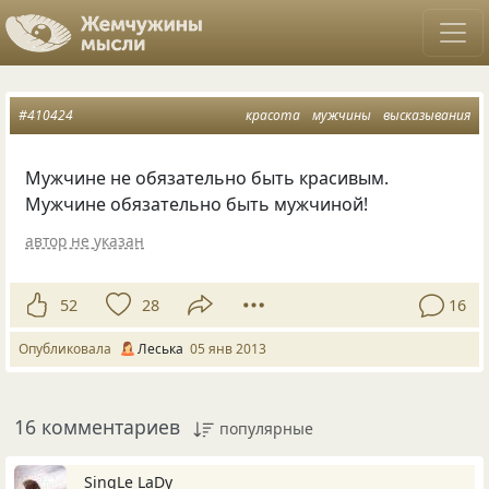
#410424
красота
мужчины
высказывания
Мужчине не обязательно быть красивым.
Мужчине обязательно быть мужчиной!
автор не указан
52
28
16
Опубликовала
Леська
05 янв 2013
16 комментариев
популярные
SingLe LaDy