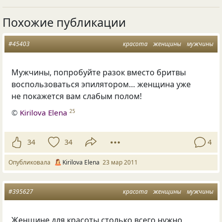
Похожие публикации
#45403
красота
женщины
мужчины
Мужчины, попробуйте разок вместо бритвы
воспользоваться эпилятором… женщина уже
не покажется вам слабым полом!
©
Kirilova Elena
25
34
34
4
Опубликовала
Kirilova Elena
23 мар 2011
#395627
красота
женщины
мужчины
Женщине для красоты столько всего нужно