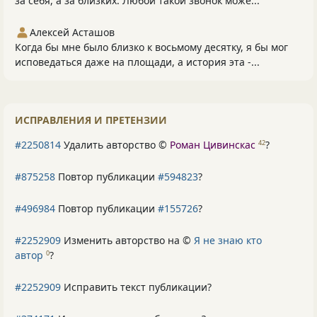
за себя, а за близких. Любой такой звонок може...
Алексей Асташов
Когда бы мне было близко к восьмому десятку, я бы мог
исповедаться даже на площади, а история эта -...
ИСПРАВЛЕНИЯ И ПРЕТЕНЗИИ
#2250814
Удалить авторство ©
Роман Цивинскас
?
42
#875258
Повтор публикации
#594823
?
#496984
Повтор публикации
#155726
?
#2252909
Изменить авторство на ©
Я не знаю кто
автор
?
0
#2252909
Исправить текст публикации?