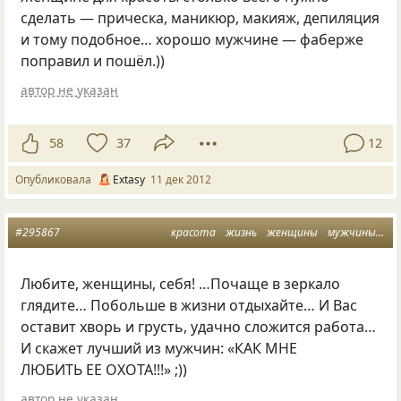
сделать — прическа, маникюр, макияж, депиляция
и тому подобное… хорошо мужчине — фаберже
поправил и пошёл.))
автор не указан
58
37
12
Опубликовала
Extasy
11 дек 2012
#295867
красота
жизнь
женщины
мужчины
ух
Любите, женщины, себя! …Почаще в зеркало
глядите… Побольше в жизни отдыхайте… И Вас
оставит хворь и грусть, удачно сложится работа…
И скажет лучший из мужчин: «КАК МНЕ
ЛЮБИТЬ ЕЕ ОХОТА!!!» ;))
автор не указан