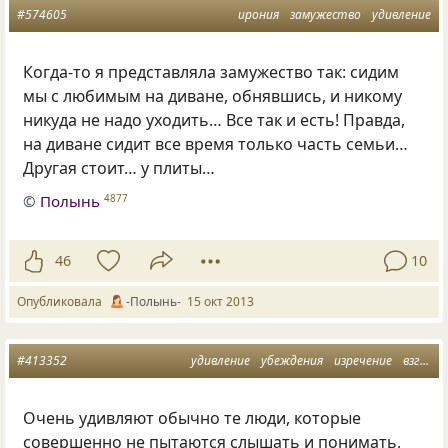
#574605
ирония
замужество
удивление
Когда-то я представляла замужество так: сидим
мы с любимым на диване, обнявшись, и никому
никуда не надо уходить… Все так и есть! Правда,
на диване сидит все время только часть семьи…
Другая стоит… у плиты…
©
Полынь
4877
46
10
Опубликовала
-Полынь-
15 окт 2013
#413352
удивление
убеждения
изречение
взгляды
Очень удивляют обычно те люди, которые
совершенно не пытаются слышать и понимать,