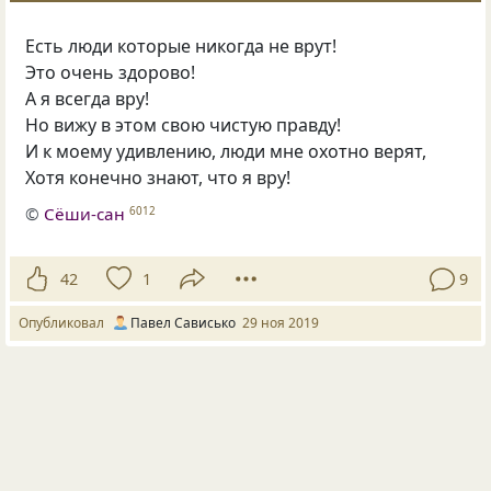
Есть люди которые никогда не врут!
Это очень здорово!
А я всегда вру!
Но вижу в этом свою чистую правду!
И к моему удивлению
,
люди мне охотно верят,
Хотя конечно знают
,
что я вру!
©
Сёши-сан
6012
42
1
9
Опубликовал
Павел Сависько
29 ноя 2019
Загрузить больше
Следующая страница загружена.
ПОСЛЕДНИЕ КОММЕНТАРИИ
Tatyana Sinyavskaya