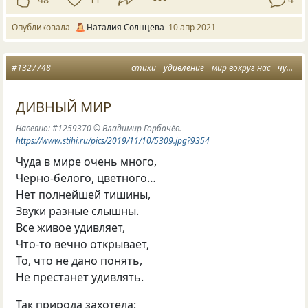
Опубликовала
Наталия Солнцева
10 апр 2021
#1327748
стихи
удивление
мир вокруг нас
чудо природы
ДИВНЫЙ МИР
Навеяно: #1259370 © Владимир Горбачёв.
https://www.stihi.ru/pics/2019/11/10/5309.jpg?9354
Чуда в мире очень много,
Черно-белого, цветного…
Нет полнейшей тишины,
Звуки разные слышны.
Все живое удивляет,
Что-то вечно открывает,
То, что не дано понять,
Не престанет удивлять.
Так природа захотела: