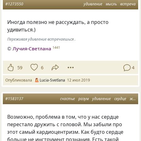
#1273550
удивление
мысль
встреча
Иногда полезно не рассуждать
,
а просто
удивиться.)
Переживая удивление встречаешься .
©
Лучия-Светлана
1441
59
6
4
Опубликовала
Lucia-Svetlana
12 июл 2019
#1583137
счастье
разум
удивление
сердце
живи
Возможно, проблема в том, что у нас сердце
перестало дружить с головой. Мы забыли про
этот самый кардиоцентризм. Как будто сердце
больше не инструмент познания. Есть такой