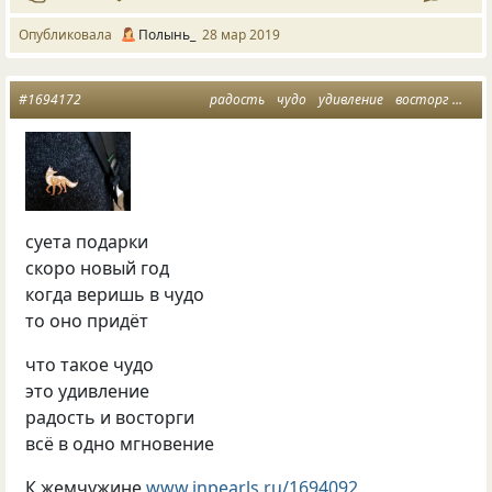
Опубликовала
Полынь_
28 мар 2019
#1694172
радость
чудо
удивление
восторг
новы
суета подарки
скоро новый год
когда веришь в чудо
то оно придёт
что такое чудо
это удивление
радость и восторги
всё в одно мгновение
К жемчужине
www.inpearls.ru/1694092