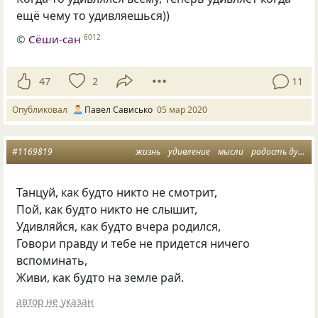
ещё чему то удивляешься))
©
Сёши-сан
6012
47
2
11
Опубликовал
Павел Сависько
05 мар 2020
#1169819
жизнь
удивление
мысли
радость души
Танцуй
,
как будто никто не смотрит,
Пой
,
как будто никто не слышит,
Удивляйся
,
как будто вчера родился,
Говори правду и тебе не придется ничего
вспоминать,
Живи
,
как будто на земле рай.
автор не указан