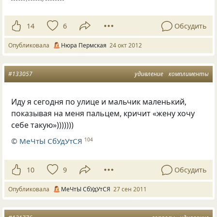
14
6
Обсудить
Опубликовала
Нюра Пермская
24 окт 2012
#133057
удивление
комплименты
Иду я сегодня по улице и мальчик маленький,
показывая на меня пальцем, кричит
«
жену хочу
себе такую»)))))))
©
МеЧтЫ СбУдУтСЯ
104
10
9
Обсудить
Опубликовала
МеЧтЫ СбУдУтСЯ
27 сен 2011