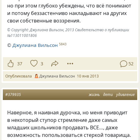
но при этом глубоко убеждены, что всё понимают
и потому беззастенчиво накладывают на других
свои собственные воззрения.
© Copyright: Джулиана Вильсон, 2013 Свидетельство о публикации
№113011001806
©
Джулиана Вильсон
5843
37
3
52
Опубликовала
Джулиана Вильсон
10 янв 2013
#379935
жизнь
дети
удивление
Наверное, я наивная дурочка, но меня приводит
в некоторый ступор стремление даже самых
младших школьников продавать ВСЕ…, даже
возможность попользоваться стеркой товарища.