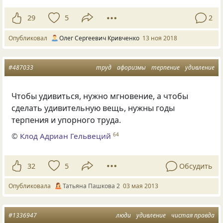
29
5
2
Опубликовал
Олег Сергеевич Кривченко
13 ноя 2018
#487033
труд
афоризмы
терпение
удивление
Чтобы удивиться, нужно мгновение, а чтобы
сделать удивительную вещь, нужны годы
терпения и упорного труда.
©
Клод Адриан Гельвеций
64
32
5
Обсудить
Опубликовала
Татьяна Пашкова 2
03 мая 2013
#1336947
люди
удивление
чистая правда