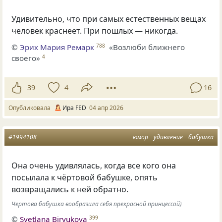
Удивительно, что при самых естественных вещах
человек краснеет. При пошлых — никогда.
©
Эрих Мария Ремарк
«Возлюби ближнего
788
своего»
4
39
4
16
Опубликовала
Ира FED
04 апр 2026
#1994108
юмор
удивление
бабушка
Она очень удивлялась, когда все кого она
посылала к чёртовой бабушке, опять
возвращались к ней обратно.
Чертова бабушка вообразила себя прекрасной принцессой)
©
Svetlana Biryukova
399