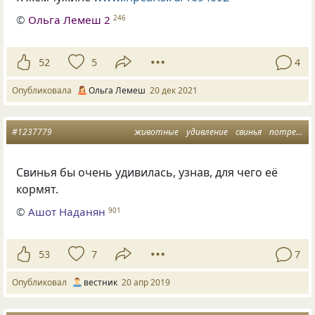
©
Ольга Лемеш 2
246
52
5
4
Опубликовала
Ольга Лемеш
20 дек 2021
#1237779
животные
удивление
свинья
потребление
Свинья бы очень удивилась
,
узнав
,
для чего её
кормят.
©
Ашот Наданян
901
53
7
7
Опубликовал
вестник
20 апр 2019