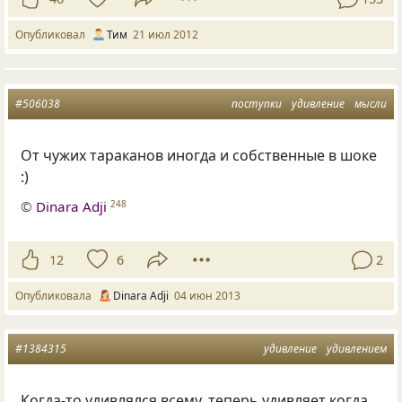
Опубликовал
Тим
21 июл 2012
#506038
поступки
удивление
мысли
От чужих тараканов иногда и собственные в шоке
:)
©
Dinara Adji
248
12
6
2
Опубликовала
Dinara Adji
04 июн 2013
#1384315
удивление
удивлением
Когда-то удивлялся всему, теперь удивляет когда