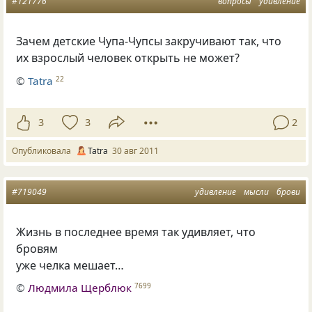
#121776
вопросы
удивление
Зачем детские Чупа-Чупсы закручивают так, что
их взрослый человек открыть не может?
©
Tatra
22
3
3
2
Опубликовала
Tatra
30 авг 2011
#719049
удивление
мысли
брови
Жизнь в последнее время так удивляет, что
бровям
уже челка мешает…
©
Людмила Щерблюк
7699