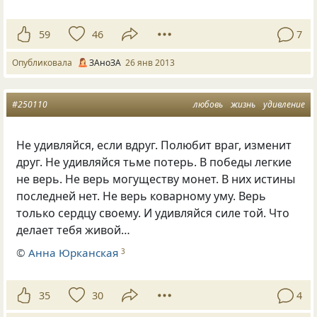
59
46
7
Опубликовала
ЗАноЗА
26 янв 2013
#250110
любовь
жизнь
удивление
Не удивляйся, если вдруг. Полюбит враг, изменит
друг. Не удивляйся тьме потерь. В победы легкие
не верь. Не верь могуществу монет. В них истины
последней нет. Не верь коварному уму. Верь
только сердцу своему. И удивляйся силе той. Что
делает тебя живой…
©
Анна Юрканская
3
35
30
4