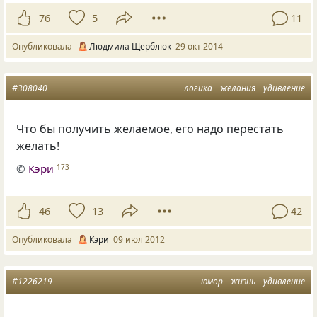
76
5
11
Опубликовала
Людмила Щерблюк
29 окт 2014
#308040
логика
желания
удивление
Что бы получить желаемое, его надо перестать
желать!
©
Кэри
173
46
13
42
Опубликовала
Кэри
09 июл 2012
#1226219
юмор
жизнь
удивление