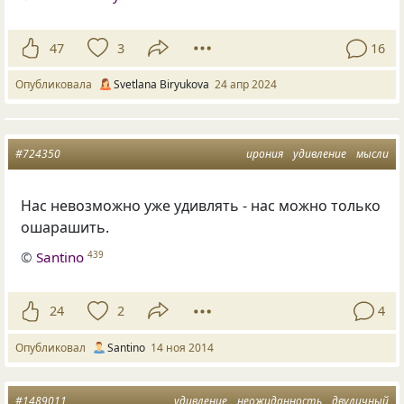
47
3
16
Опубликовала
Svetlana Biryukova
24 апр 2024
#724350
ирония
удивление
мысли
Нас невозможно уже удивлять - нас можно только
ошарашить.
©
Santino
439
24
2
4
Опубликовал
Santino
14 ноя 2014
#1489011
удивление
неожиданность
двуличный