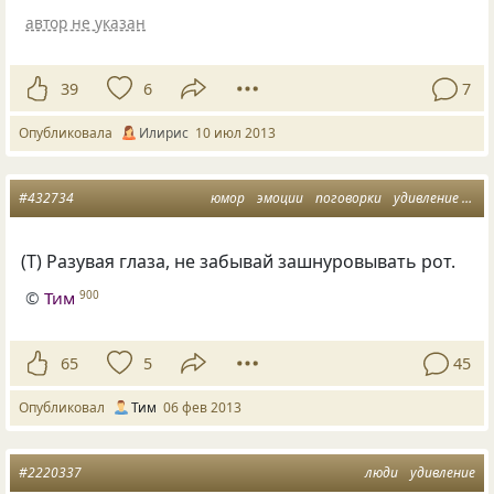
автор не указан
39
6
7
Опубликовала
Илирис
10 июл 2013
#432734
юмор
эмоции
поговорки
удивление
сло
(
Т) Разувая глаза, не забывай зашнуровывать рот.
©
Тим
900
65
5
45
Опубликовал
Тим
06 фев 2013
#2220337
люди
удивление