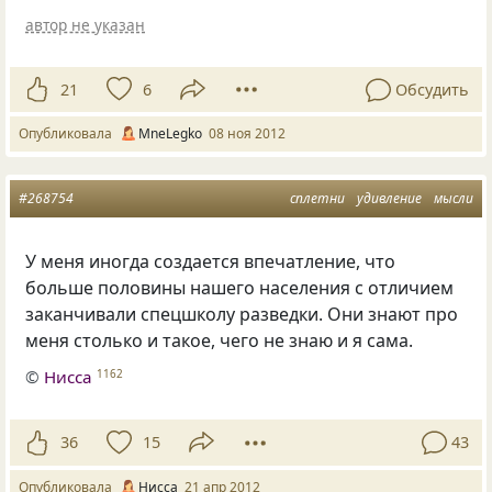
автор не указан
21
6
Обсудить
Опубликовала
MneLegko
08 ноя 2012
#268754
сплетни
удивление
мысли
У меня иногда создается впечатление, что
больше половины нашего населения с отличием
заканчивали спецшколу разведки. Они знают про
меня столько и такое, чего не знаю и я сама.
©
Нисса
1162
36
15
43
Опубликовала
Нисса
21 апр 2012