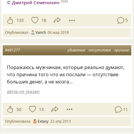
©
Дмитрий Семенихин
5593
133
18
5
Опубликовал
Vanch
06 мар 2018
#481277
удивление
отсутствие
причина
Поражаюсь мужчинам, которые реально думают,
что причина того что их послали — отсутствие
больших денег, а не мозга…
автор не указан
50
13
11
Опубликовала
Extasy
22 апр 2013