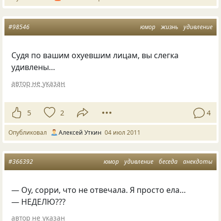
#98546
юмор
жизнь
удивление
Cудя по вашим охуевшим лицам, вы слегка
удивлены…
автор не указан
5
2
4
Опубликовал
Алексей Уткин
04 июл 2011
#366392
юмор
удивление
беседа
анекдоты
— Оу, сорри, что не отвечала. Я просто ела…
— НЕДЕЛЮ???
автор не указан