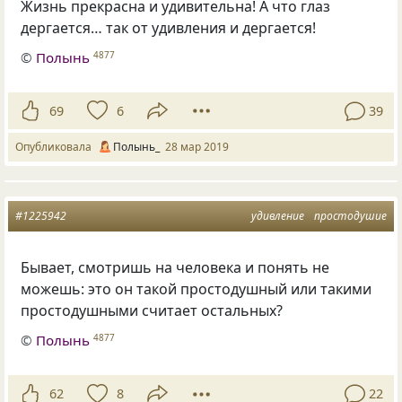
Жизнь прекрасна и удивительна! А что глаз
дергается… так от удивления и дергается!
©
Полынь
4877
69
6
39
Опубликовала
Полынь_
28 мар 2019
#1225942
удивление
простодушие
Бывает
,
смотришь на человека и понять не
можешь: это он такой простодушный или такими
простодушными считает остальных?
©
Полынь
4877
62
8
22