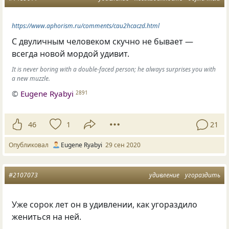
https://www.aphorism.ru/comments/cau2hcaczd.html
C двуличным человеком скучно не бывает —
всегда новой мордой удивит.
It is never boring with a double-faced person; he always surprises you with
a new muzzle.
©
Eugene Ryabyi
2891
46
1
21
Опубликовал
Eugene Ryabyi
29 сен 2020
#2107073
удивление
угораздить
Уже сорок лет он в удивлении, как угораздило
жениться на ней.