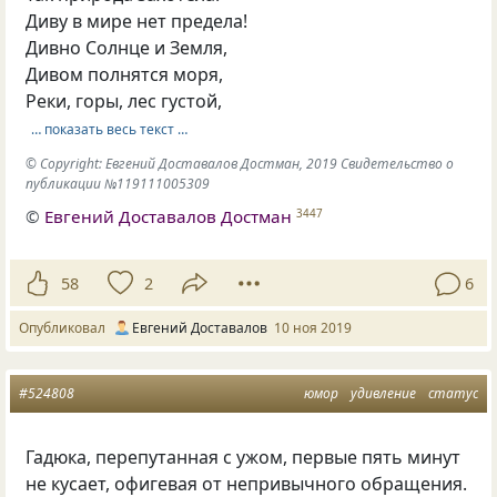
Диву в мире нет предела!
Дивно Солнце и Земля,
Дивом полнятся моря,
Реки, горы, лес густой,
… показать весь текст …
© Copyright: Евгений Доставалов Достман, 2019 Свидетельство о
публикации №119111005309
©
Евгений Доставалов Достман
3447
58
2
6
Опубликовал
Евгений Доставалов
10 ноя 2019
#524808
юмор
удивление
статус
Гадюка, перепутанная с ужом, первые пять минут
не кусает, офигевая от непривычного обращения.