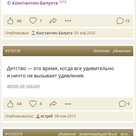
©
Константин Балухта
5016
46
7
19
Опубликовал
Константин Балухта
05 апр 2025
#376139
детство
удивление
Детство — это время, когда все удивительно
и ничто не вызывает удивления.
автор не указан
44
4
9
Опубликовал(а)
ястреб
09 ноя 2012
#1530310
удивление
животворящая душа
восхищенный взгляд