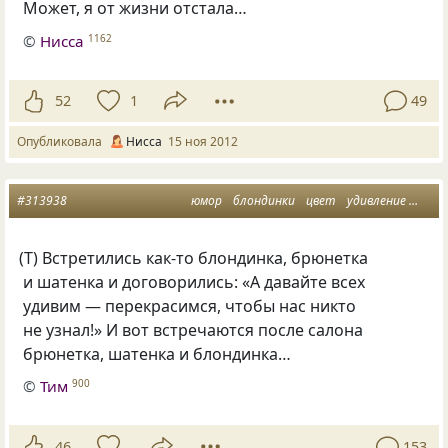
Может, я от жизни отстала…
©
Нисса
1162
52
1
49
Опубликовала
Нисса
15 ноя 2012
#313938
юмор
блондинки
цвет
удивление
брюн
(
Т) Встретились как-то блондинка, брюнетка
и шатенка и договорились: «А давайте всех
удивим — перекрасимся, чтобы нас никто
не узнал!» И вот встречаются после салона
брюнетка, шатенка и блондинка…
©
Тим
900
46
153