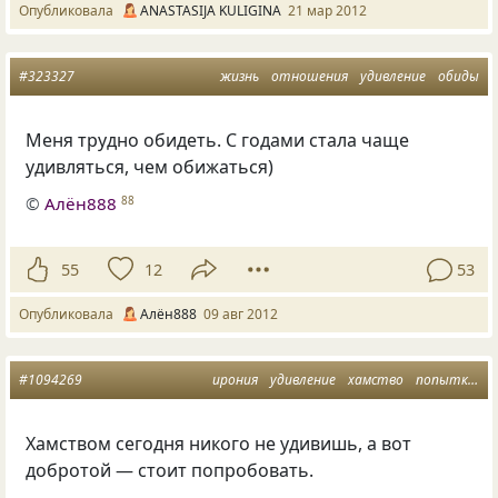
Опубликовала
ANASTASIJA KULIGINA
21 мар 2012
#323327
жизнь
отношения
удивление
обиды
Меня трудно обидеть. С годами стала чаще
удивляться, чем обижаться)
©
Алён888
88
55
12
53
Опубликовала
Алён888
09 авг 2012
#1094269
ирония
удивление
хамство
попытка
д
Хамством сегодня никого не удивишь, а вот
добротой — стоит попробовать.