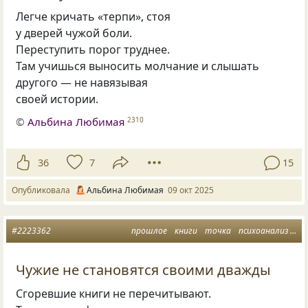
Легче кричать «терпи», стоя
у дверей чужой боли.
Переступить порог труднее.
Там учишься выносить молчание и слышать
другого — не навязывая
своей истории.
©
Альбина Любимая
2310
36
7
15
Опубликовала
Альбина Любимая
09 окт 2025
#2223362
прошлое
книги
точка
психоанализ
чу
Чужие не становятся своими дважды
Сгоревшие книги не перечитывают.