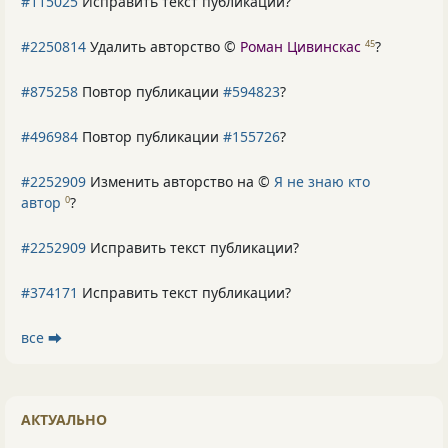
#115025
Исправить текст публикации?
#2250814
Удалить авторство ©
Роман Цивинскас
?
45
#875258
Повтор публикации
#594823
?
#496984
Повтор публикации
#155726
?
#2252909
Изменить авторство на ©
Я не знаю кто
автор
?
0
#2252909
Исправить текст публикации?
#374171
Исправить текст публикации?
все ⮕
АКТУАЛЬНО