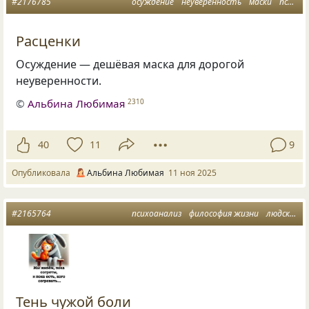
#2176785
осуждение
неуверенность
маски
психоанализ
Расценки
Осуждение — дешёвая маска для дорогой
неуверенности.
©
Альбина Любимая
2310
40
11
9
Опубликовала
Альбина Любимая
11 ноя 2025
#2165764
психоанализ
философия жизни
людское
Тень чужой боли