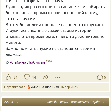
Точка — это финал, а не пауза.
Лучше один раз выгореть в тишине, чем собирать
бесконечные шрамы от прикосновений к тому,
кто стал чужим.
В этом безмолвии прошлое наконец-то отпускает.
И руки, испачканные сажей старых историй,
отмываются временем для чего-то действительно
живого.
Важно помнить: чужие не становятся своими
дважды.
©
Альбина Любимая
2310
31
14
6
Опубликовала
Альбина Любимая
16 апр 2026
#2223139
правда
разум
психоанализ
сердце
живы