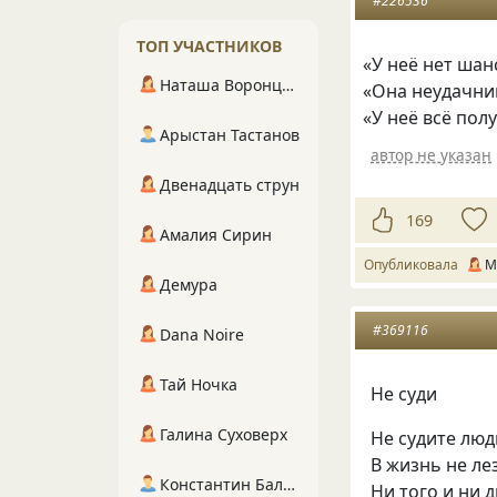
#226536
ТОП УЧАСТНИКОВ
«
У неё нет шан
Наташа Воронцова
«
Она неудачни
«
У неё всё пол
Арыстан Тастанов
автор не указан
Двенадцать струн
169
Амалия Сирин
Опубликовала
M
Демура
#369116
Dana Noire
Тай Ночка
Не суди
Галина Суховерх
Не судите люд
В жизнь не ле
Константин Балухта
Ни того и ни д