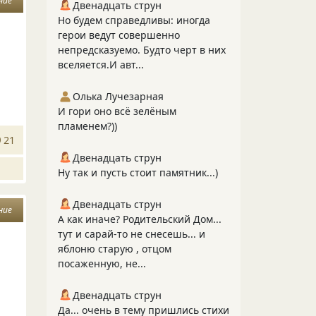
ние
Двенадцать струн
Но будем справедливы: иногда
герои ведут совершенно
непредсказуемо. Будто черт в них
вселяется.И авт...
Олька Лучезарная
И гори оно всё зелёным
пламенем?))
21
Двенадцать струн
Ну так и пусть стоит памятник...)
Двенадцать струн
ние
А как иначе? Родительский Дом...
тут и сарай-то не снесешь... и
яблоню старую , отцом
посаженную, не...
Двенадцать струн
Да... очень в тему пришлись стихи