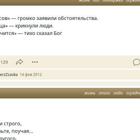
жизнь
бог
поддержка
осужде
сов» — громко заявили обстоятельства.
ца» — крикнули люди.
учится» — тихо сказал Бог
129
erzZzavka
14 фев 2012
жизнь
стихи
люди
осужде
и строго,
зьте, поучая…
ругого,