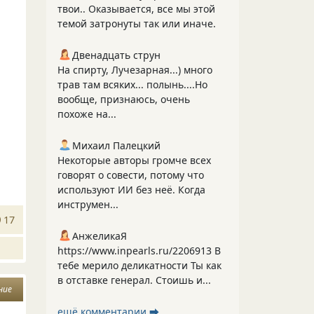
твои.. Оказывается, все мы этой
темой затронуты так или иначе.
Двенадцать струн
На спирту, Лучезарная...) много
трав там всяких... полынь....Но
вообще, признаюсь, очень
похоже на...
Михаил Палецкий
Некоторые авторы громче всех
говорят о совести, потому что
используют ИИ без неё. Когда
инструмен...
17
АнжеликаЯ
https://www.inpearls.ru/2206913 В
тебе мерило деликатности Ты как
в отставке генерал. Стоишь и...
ние
ещё комментарии ⮕