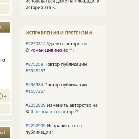
исповедаться даже на площади, а
история эта -...
ь
ИСПРАВЛЕНИЯ И ПРЕТЕНЗИИ
#2250814
Удалить авторство
©
Роман Цивинскас
?
42
кто
#875258
Повтор публикации
#594823
?
#496984
Повтор публикации
#155726
?
4
#2252909
Изменить авторство на
©
Я не знаю кто автор
?
0
#2252909
Исправить текст
публикации?
ние