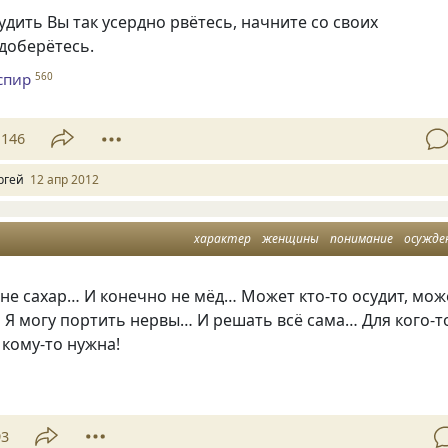
судить Вы так усердно рвётесь, начните со своих
 доберётесь.
спир
560
146
ргей
12 апр 2012
характер
женщины
понимание
осужде
не сахар… И конечно не мёд… Может кто-то осудит, мож
 Я могу портить нервы… И решать всё сама… Для кого-т
А кому-то нужна!
93