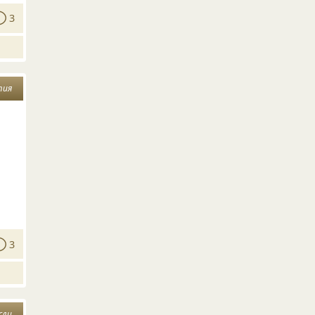
3
тия
3
сли