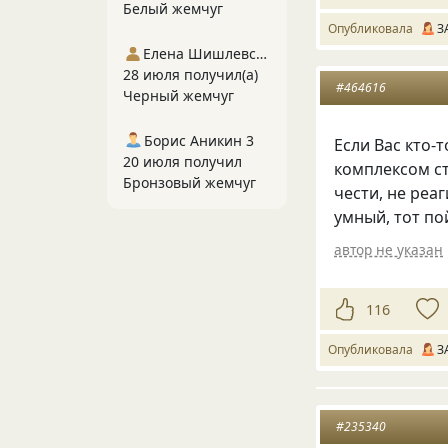
Белый жемчуг
Опубликовала
З
Елена Шишлевская
28 июля получил(а)
#464616
Черный жемчуг
Борис Аникин 3
Если Вас кто-
20 июля получил
комплексом ст
Бронзовый жемчуг
чести, не реаг
умный, тот п
автор не указан
116
Опубликовала
З
#235340