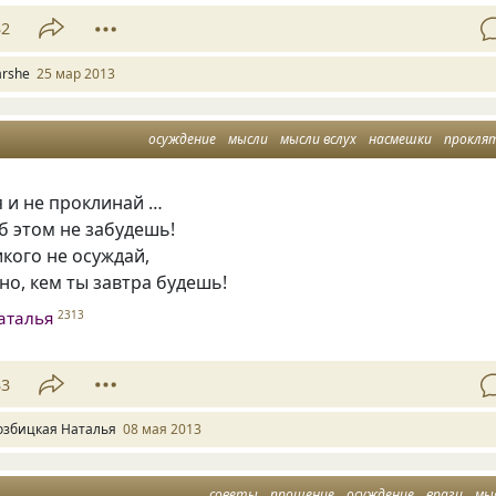
32
arshe
25 мар 2013
осуждение
мысли
мысли вслух
насмешки
прокля
 и не проклинай …
б этом не забудешь!
икого не осуждай,
тно
,
кем ты завтра будешь!
аталья
2313
33
озбицкая Наталья
08 мая 2013
советы
прощение
осуждение
враги
мы