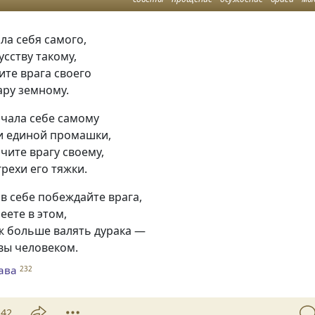
ла себя самого,
усству такому,
дите врага своего
ару земному.
ачала себе самому
и единой промашки,
ичите врагу своему,
грехи его тяжки.
 в себе побеждайте врага,
еете в этом,
ж больше валять дурака —
 вы человеком.
ава
232
42