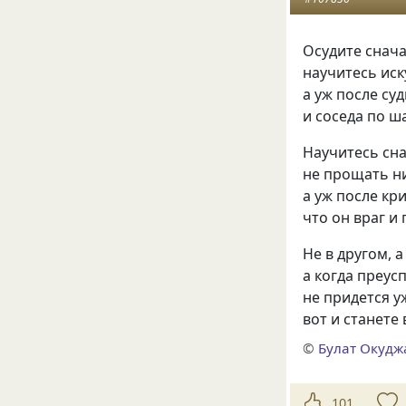
Осудите снача
научитесь иск
а уж после су
и соседа по ш
Научитесь сн
не прощать н
а уж после кр
что он враг и 
Не в другом, а
а когда преусп
не придется у
вот и станете
©
Булат Окудж
101