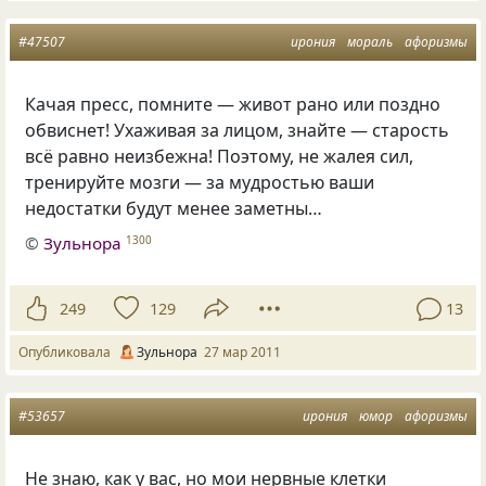
#47507
ирония
мораль
афоризмы
Качая пресс, помните — живот рано или поздно
обвиснет! Ухаживая за лицом, знайте — старость
всё равно неизбежна! Поэтому, не жалея сил,
тренируйте мозги — за мудростью ваши
недостатки будут менее заметны…
©
Зульнора
1300
249
129
13
Опубликовала
Зульнора
27 мар 2011
#53657
ирония
юмор
афоризмы
Не знаю, как у вас, но мои нервные клетки