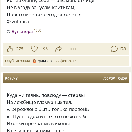
Рот захлопну себе — рифмоплётчице.
Не в угоду занудам-критикам,
Просто мне так сегодня хочется!
© zulnora
©
Зульнора
1300
275
196
178
Опубликовала
Зульнора
22 фев 2012
#41872
ирония
юмор
Куда ни глянь, повсюду — стервы
На лежбище гламурных тел.
«…Я рождена быть только первой!»
«…Пусть сдохнут те, кто не хотел!»
Иконки превратив в иконы,
В сети роятся тучи стерв…