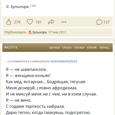
©
Зульнора
1300
279
181
127
Опубликовала
Зульнора
17 янв 2012
#423714
ирония
стихи
поэзия
коньяк
женщина
...из комментов к жемчужине
/comments/420422
Я — не шампанское.
Я — женщина-коньяк!
Как мёд, янтарная… Бодрящая, тягучая.
Меня дозируй, словно афродизиак.
И не миксуй меня ни с чем, ни в коем случае.
Я — не вино.
С годами терпкость набрала.
Дарю тепло, когда смакуешь подогретою.