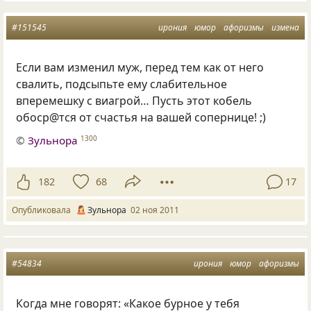
#151545
ирония
юмор
афоризмы
измена
Если вам изменил муж, перед тем как от него
свалить, подсыпьте ему слабительное
вперемешку с виагрой… Пусть этот кобель
обоср@тся от счастья на вашей сопернице! ;)
©
Зульнора
1300
182
68
17
Опубликовала
Зульнора
02 ноя 2011
#54834
ирония
юмор
афоризмы
Когда мне говорят: «Какое бурное у тебя