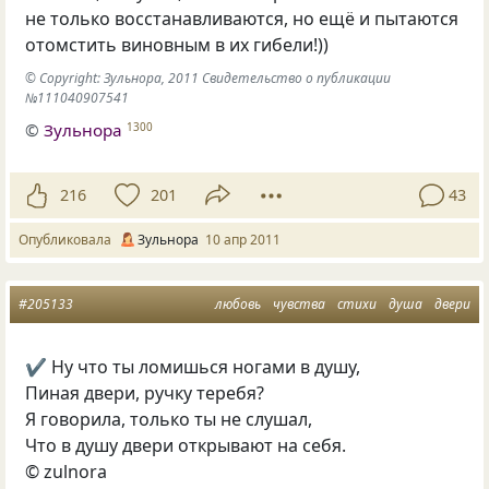
не только восстанавливаются, но ещё и пытаются
отомстить виновным в их гибели!))
© Copyright: Зульнора, 2011 Свидетельство о публикации
№111040907541
©
Зульнора
1300
216
201
43
Опубликовала
Зульнора
10 апр 2011
#205133
любовь
чувства
стихи
душа
двери
✔ Ну что ты ломишься ногами в душу,
Пиная двери, ручку теребя?
Я говорила, только ты не слушал,
Что в душу двери открывают на себя.
© zulnora