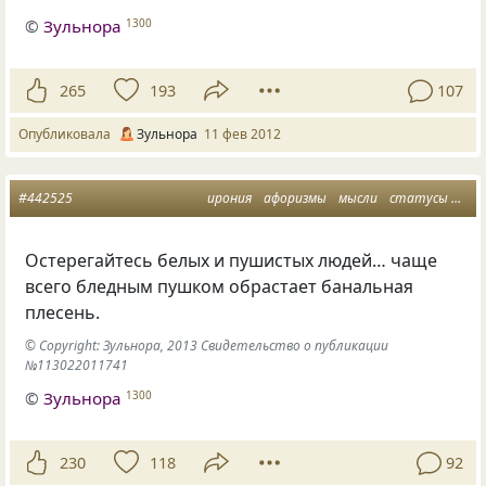
©
Зульнора
1300
265
193
107
Опубликовала
Зульнора
11 фев 2012
#442525
ирония
афоризмы
мысли
статусы
вза
Остерегайтесь белых и пушистых людей… чаще
всего бледным пушком обрастает банальная
плесень.
© Copyright: Зульнора, 2013 Свидетельство о публикации
№113022011741
©
Зульнора
1300
230
118
92