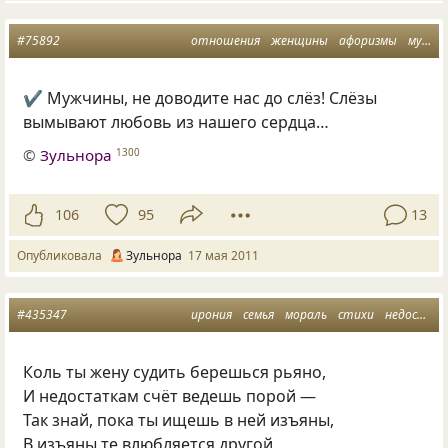
#75892
отношения
женщины
афоризмы
мужчины
✔ Мужчины, не доводите нас до слёз! Слёзы
вымывают любовь из нашего сердца…
©
Зульнора
1300
106
95
13
Опубликовала
Зульнора
17 мая 2011
#435347
ирония
семья
мораль
стихи
недостатки
Коль ты жену судить берешься рьяно,
И недостаткам счёт ведешь порой —
Так знай, пока ты ищешь в ней изъяны,
В изъяны те влюбляется другой.