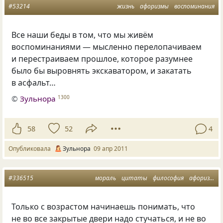
#53214
жизнь
афоризмы
воспоминания
Все наши беды в том, что мы живём
воспоминаниями — мысленно перелопачиваем
и перестраиваем прошлое, которое разумнее
было бы выровнять экскаватором, и закатать
в асфальт…
©
Зульнора
1300
58
52
4
Опубликовала
Зульнора
09 апр 2011
#336515
мораль
цитаты
философия
афоризмы
Только с возрастом начинаешь понимать, что
не во все закрытые двери надо стучаться, и не во