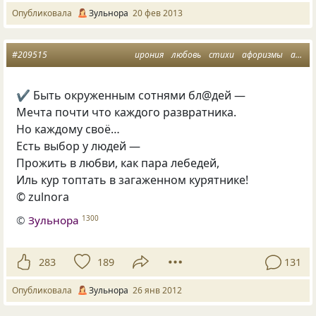
Опубликовала
Зульнора
20 фев 2013
#209515
ирония
любовь
стихи
афоризмы
адюльтер
✔ Быть окруженным сотнями бл@дей —
Мечта почти что каждого развратника.
Но каждому своё…
Есть выбор у людей —
Прожить в любви, как пара лебедей,
Иль кур топтать в загаженном курятнике!
© zulnora
©
Зульнора
1300
283
189
131
Опубликовала
Зульнора
26 янв 2012