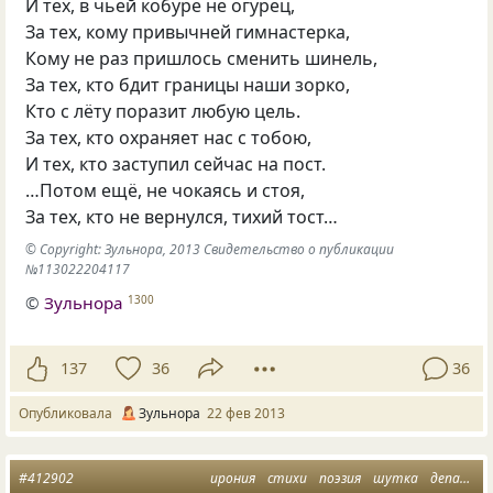
И тех, в чьей кобуре не огурец,
За тех, кому привычней гимнастерка,
Кому не раз пришлось сменить шинель,
За тех, кто бдит границы наши зорко,
Кто с лёту поразит любую цель.
За тех, кто охраняет нас с тобою,
И тех, кто заступил сейчас на пост.
…Потом ещё, не чокаясь и стоя,
За тех, кто не вернулся, тихий тост…
© Copyright: Зульнора, 2013 Свидетельство о публикации
№113022204117
©
Зульнора
1300
137
36
36
Опубликовала
Зульнора
22 фев 2013
#412902
ирония
стихи
поэзия
шутка
депардье