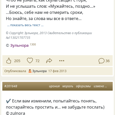
Чтоб не узнать, как скулы сводит с горя,
И не услышать слов: «Мужайтесь, поздно…»
…Боюсь, себе нам не отмерить сроки,
Но знайте, за слова мы все в ответе…
… показать весь текст …
© Copyright: Зульнора, 2013 Свидетельство о публикации
№113021707735
©
Зульнора
1300
205
72
36
Опубликовала
Зульнора
17 фев 2013
#201648
ирония
мораль
афоризмы
измена
отно
✔ Если вам изменили, попытайтесь понять,
постарайтесь простить и… не забудьте послать)
© zulnora