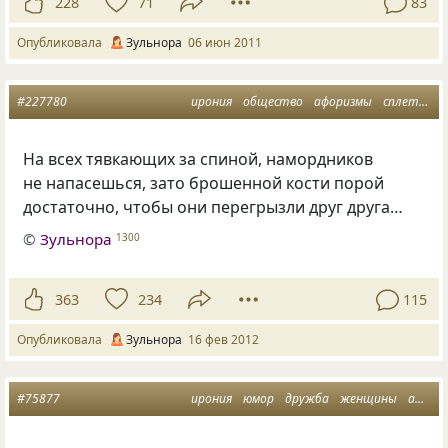
228
71
83
Опубликовала
Зульнора
06 июн 2011
#227780
ирония
общество
афоризмы
сплетни
На всех тявкающих за спиной, намордников
не напасешься, зато брошенной кости порой
достаточно, чтобы они перегрызли друг друга…
©
Зульнора
1300
363
234
115
Опубликовала
Зульнора
16 фев 2012
#75877
ирония
юмор
дружба
женщины
афоризмы