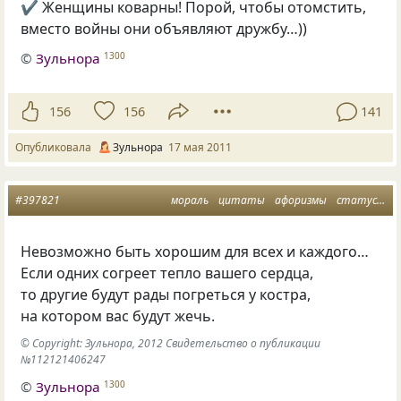
✔ Женщины коварны! Порой, чтобы отомстить,
вместо войны они объявляют дружбу…))
©
Зульнора
1300
156
156
141
Опубликовала
Зульнора
17 мая 2011
#397821
мораль
цитаты
афоризмы
статусы
в
Невозможно быть хорошим для всех и каждого…
Если одних согреет тепло вашего сердца,
то другие будут рады погреться у костра,
на котором вас будут жечь.
© Copyright: Зульнора, 2012 Свидетельство о публикации
№112121406247
©
Зульнора
1300