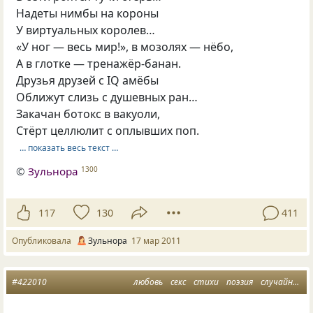
Надеты нимбы на короны
У виртуальных королев…
«У ног — весь мир!», в мозолях — нёбо,
А в глотке — тренажёр-банан.
Друзья друзей с IQ амёбы
Оближут слизь с душевных ран…
Закачан ботокс в вакуоли,
Стёрт целлюлит с оплывших поп.
… показать весь текст …
©
Зульнора
1300
117
130
411
Опубликовала
Зульнора
17 мар 2011
#422010
любовь
секс
стихи
поэзия
случайность