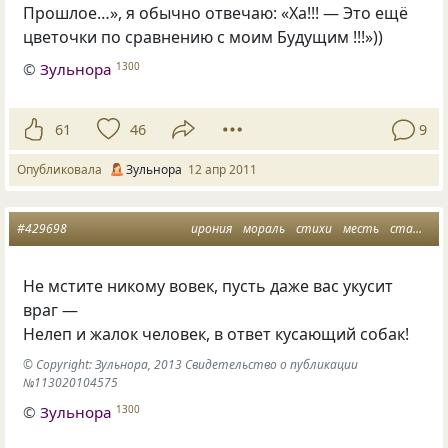
Прошлое…», я обычно отвечаю: «Ха!!! — Это ещё
цветочки по сравнению с моим Будущим !!!»))
©
Зульнора
1300
61
46
9
Опубликовала
Зульнора
12 апр 2011
#429698
ирония
мораль
стихи
месть
статусы
Не мстите никому вовек, пусть даже вас укусит
враг —
Нелеп и жалок человек, в ответ кусающий собак!
© Copyright: Зульнора, 2013 Свидетельство о публикации
№113020104575
©
Зульнора
1300