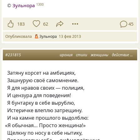
©
Зульнора
1300
183
62
45
Опубликовала
Зульнора
13 фев 2013
#231815
ирония
стихи
женщины
действие
жел
Затяну корсет на амбициях,
Зашнурую своё самомнение.
Я для нравов своих — полиция,
И цензура для поведения!
Я бунтарку в себе вырублю,
Истеричке влеплю затрещину.
И на камне прошлого выдолблю:
«
Я обычная… Просто женщина!»
Щелкну по носу в себе нытику,