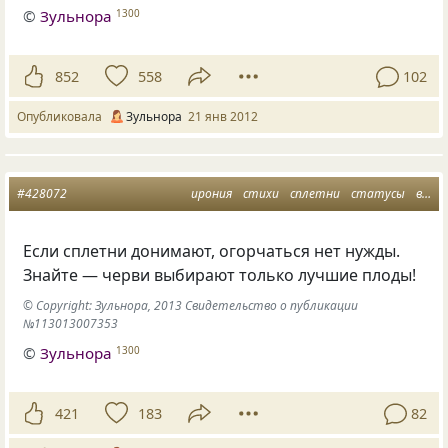
©
Зульнора
1300
852
558
102
Опубликовала
Зульнора
21 янв 2012
#428072
ирония
стихи
сплетни
статусы
взаимоотношения
Если сплетни донимают, огорчаться нет нужды.
Знайте — черви выбирают только лучшие плоды!
© Copyright: Зульнора, 2013 Свидетельство о публикации
№113013007353
©
Зульнора
1300
421
183
82