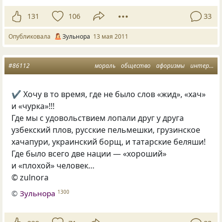
131
106
33
Опубликовала
Зульнора
13 мая 2011
#86112
мораль
общество
афоризмы
интернационализм
✔ Хочу в то время, где не было слов
«
жид», «хач»
и «чурка»!!!
Где мы с удовольствием лопали друг у друга
узбекский плов, русские пельмешки, грузинское
хачапури, украинский борщ, и татарские беляши!
Где было всего две нации — «хороший»
и «плохой» человек…
© zulnora
©
Зульнора
1300