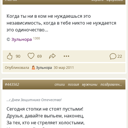
Когда ты ни в ком не нуждаешься это
независимость, когда в тебе никто не нуждается
это одиночество…
©
Зульнора
1300
90
69
22
Опубликовала
Зульнора
30 мар 2011
#443562
стихи
поэзия
мужчины
поздравление
...с Днем Защитника Отечества!
Сегодня стопки не стоят пустыми!
Друзья, давайте выпьем, наконец,
За тех, кто не стреляет холостыми,