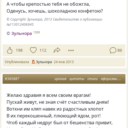
А чтобы крепостью тебя не обожгла,
Оденусь, хочешь, шоколадною конфетою?
© Copyright: Зульнора, 2013 Свидетельство о публикации
№113012406945
©
Зульнора
1300
198
112
86
Опубликовала
Зульнора
24 янв 2013
#345887
ирония
цитаты
стихи
афоризмы
вра
Желаю здравия я всем своим врагам!
Пускай живут, не зная счёт счастливым дням!
Воткни им кляп навек из радостных хлопот
В их перекошенный, плюющий ядом, рот!
Чтоб каждый недруг был от бешенства привит,