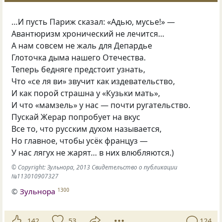
…И пусть Париж сказал: «Адью, мусье!» —
Авантюризм хронический не лечится…
А нам совсем не жаль для Депардье
Глоточка дыма нашего Отечества.
Теперь бедняге предстоит узнать,
Что
«
се ля ви» звучит как издевательство,
И как порой страшна у «Кузьки мать»,
И что
«
мамзель» у нас — почти ругательство.
Пускай Жерар попробует на вкус
Все то, что русским духом называется,
Но главное, чтобы усёк француз —
У нас лягух не жарят… в них влюбляются.)
© Copyright: Зульнора, 2013 Свидетельство о публикации
№113010907327
©
Зульнора
1300
142
53
124