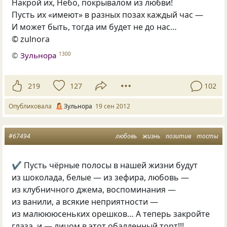
Накрой их, Небо, покрывалом из любви!
Пусть их «имеют» в разных позах каждый час —
И может быть, тогда им будет не до нас…
© zulnora
©
Зульнора
1300
219
127
102
Опубликовала
Зульнора
19 сен 2012
#67494
любовь
жизнь
позитив
тосты
✔ Пусть чёрные полосы в нашей жизни будут
из шоколада, белые — из зефира, любовь —
из клубничного джема, воспоминания —
из ванили, а всякие неприятности —
из малюююсеньких орешков… А теперь закройте
глаза, и — лицом в этот обалденный торт!!!