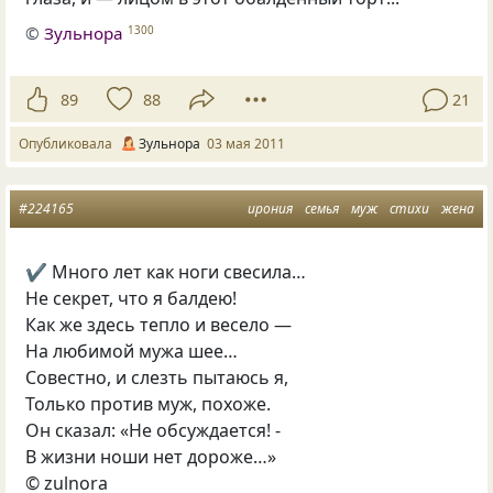
©
Зульнора
1300
89
88
21
Опубликовала
Зульнора
03 мая 2011
#224165
ирония
семья
муж
стихи
жена
✔ Много лет как ноги свесила…
Не секрет, что я балдею!
Как же здесь тепло и весело —
На любимой мужа шее…
Совестно, и слезть пытаюсь я,
Только против муж, похоже.
Он сказал: «Не обсуждается! -
В жизни ноши нет дороже…»
© zulnora