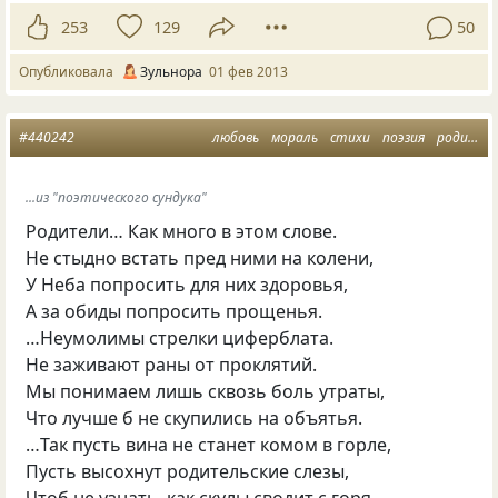
253
129
50
Опубликовала
Зульнора
01 фев 2013
#440242
любовь
мораль
стихи
поэзия
родители
...из "поэтического сундука"
Родители… Как много в этом слове.
Не стыдно встать пред ними на колени,
У Неба попросить для них здоровья,
А за обиды попросить прощенья.
…Неумолимы стрелки циферблата.
Не заживают раны от проклятий.
Мы понимаем лишь сквозь боль утраты,
Что лучше б не скупились на объятья.
…Так пусть вина не станет комом в горле,
Пусть высохнут родительские слезы,