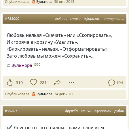
Опубликовала
Зульнора
30 янв 2013
#185000
любовь
стихи
афоризмы
интернет
ме
Любовь нельзя «Скачать» или «Скопировать»,
И сгоряча в корзину «Удалить».
«Блокировать» нельзя, «Отформатировать»,
Зато любовь мы можем «Сохранить»…
©
Зульнора
1300
519
281
104
Опубликовала
Зульнора
24 дек 2011
#59801
дружба
стихи
афоризмы
рубаи
✔ Друг не тот, кто рядом с вами в дни утех,