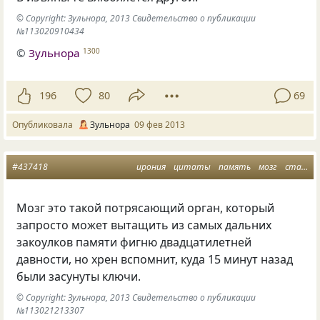
© Copyright: Зульнора, 2013 Свидетельство о публикации
№113020910434
©
Зульнора
1300
196
80
69
Опубликовала
Зульнора
09 фев 2013
#437418
ирония
цитаты
память
мозг
статусы
Мозг это такой потрясающий орган, который
запросто может вытащить из самых дальних
закоулков памяти фигню двадцатилетней
давности, но хрен вспомнит, куда 15 минут назад
были засунуты ключи.
© Copyright: Зульнора, 2013 Свидетельство о публикации
№113021213307