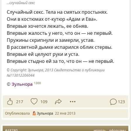
...случайный секс
Случайный секс. Тела на смятых простынях.
Они в костюмах от-кутюр
«
Адам и Ева».
Впервые хочется лежать, ее обняв.
Впервые жалость у него, что он — не первый.
Пружины скрипнули и замерли, устав.
В рассветной дымке испарился облик стервы.
Впервые ей целуют руки и уста.
Впервые стыдно ей за то, что он — не первый.
© Copyright: Зульнора, 2013 Свидетельство о публикации
№113012206044
©
Зульнора
1300
217
109
123
Опубликовала
Зульнора
22 янв 2013
#48780
мораль
афоризмы