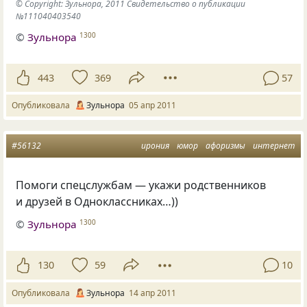
© Copyright: Зульнора, 2011 Свидетельство о публикации
№111040403540
©
Зульнора
1300
443
369
57
Опубликовала
Зульнора
05 апр 2011
#56132
ирония
юмор
афоризмы
интернет
Помоги спецслужбам — укажи родственников
и друзей в Одноклассниках…))
©
Зульнора
1300
130
59
10
Опубликовала
Зульнора
14 апр 2011