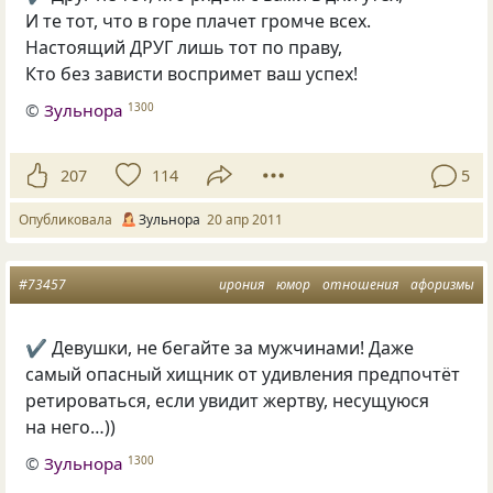
И те тот, что в горе плачет громче всех.
Настоящий ДРУГ лишь тот по праву,
Кто без зависти воспримет ваш успех!
©
Зульнора
1300
207
114
5
Опубликовала
Зульнора
20 апр 2011
#73457
ирония
юмор
отношения
афоризмы
✔ Девушки, не бегайте за мужчинами! Даже
самый опасный хищник от удивления предпочтёт
ретироваться, если увидит жертву, несущуюся
на него…))
©
Зульнора
1300