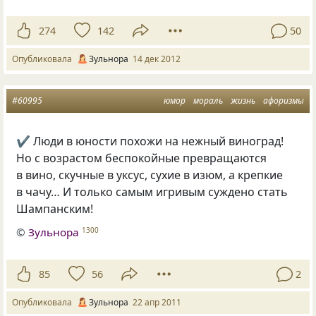
274
142
50
Опубликовала
Зульнора
14 дек 2012
#60995
юмор
мораль
жизнь
афоризмы
✔ Люди в юности похожи на нежный виноград!
Но с возрастом беспокойные превращаются
в вино, скучные в уксус, сухие в изюм, а крепкие
в чачу… И только самым игривым суждено стать
Шампанским!
©
Зульнора
1300
85
56
2
Опубликовала
Зульнора
22 апр 2011