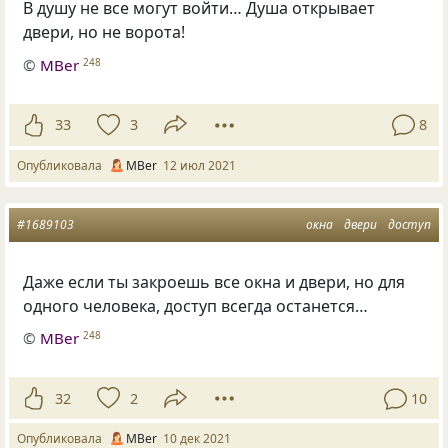
В душу не все могут войти… Душа открывает
двери, но не ворота!
©
MBer
248
33
3
8
Опубликовала
MBer
12 июл 2021
#1689103
окна
двери
доступ
Даже если ты закроешь все окна и двери, но для
одного человека, доступ всегда останется…
©
MBer
248
32
2
10
Опубликовала
MBer
10 дек 2021