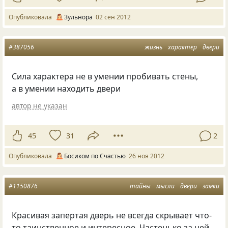
Опубликовала
Зульнора
02 сен 2012
#387056
жизнь
характер
двери
Сила характера не в умении пробивать стены,
а в умении находить двери
автор не указан
45
31
2
Опубликовала
Босиком по Счастью
26 ноя 2012
#1150876
тайны
мысли
двери
замки
Красивая запертая дверь не всегда скрывает что-
то таинственное и интересное. Частенько за ней