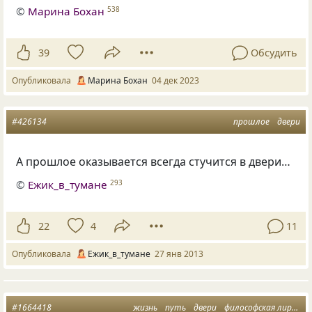
©
Марина Бохан
538
39
Обсудить
Опубликовала
Марина Бохан
04 дек 2023
#426134
прошлое
двери
А прошлое оказывается всегда стучится в двери…
©
Ежик_в_тумане
293
22
4
11
Опубликовала
Ежик_в_тумане
27 янв 2013
#1664418
жизнь
путь
двери
философская лирика