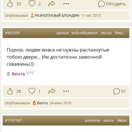
33
2
Обсудить
Опубликовал
РАЗНОГЛАЗЫЙ БЛОНДИН
11 окт 2013
#903306
ирония
подглядывание
мысли
двери
вх
Порою, людям вовсе не нужны распахнутые
тобою двери… Им достаточно замочной
скважины.))
©
Вента
2216
28
1
57
Опубликовала
Вента
24 июн 2016
#1101587
цитаты
мысли
двери