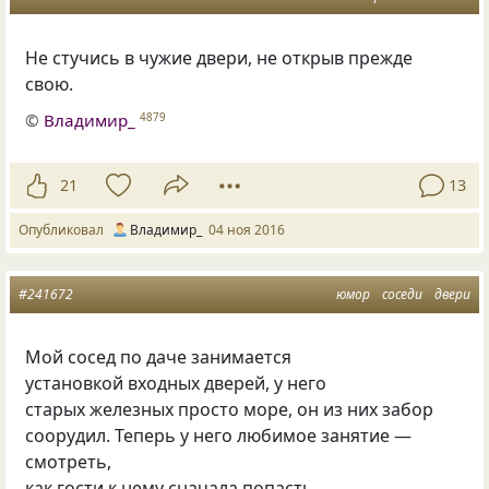
Не стучись в чужие двери, не открыв прежде
свою.
©
Владимир_
4879
21
13
Опубликовал
Владимир_
04 ноя 2016
#241672
юмор
соседи
двери
Мой сосед по даче занимается
установкой входных дверей, у него
старых железных просто море, он из них забор
соорудил. Теперь у него любимое занятие —
смотреть,
как гости к нему сначала попасть