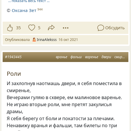
… показать весь текст …
©
Оксана Зет
944
35
5
Обсудить
Опубликовала
IrinaAleksss
16 окт 2021
#1943445
вранье
фальш
варенье
двери
смиренье
Роли
И захлопнув наотмашь двери, я себя поместила в
смиренье,
Вечерами гуляю в сквере, ем малиновое варенье.
Не играю вторые роли, мне претят закулисья
драмы,
Я себя берегу от боли и покатости за плечами.
Ненавижу вранья и фальши, там билеты по три