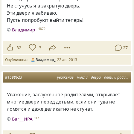
Не стучусь я в закрытую дверь,
Эти двери я забиваю,
Пусть попробуют выйти теперь!
©
Владимир_
4879
32
3
27
Опубликовал
Владимир_
22 авг 2013
#1598623
уважение
мысли
двери
дети и родители
Уважение, заслуженное родителями, открывает
многие двери перед детьми, если они туда не
ломятся и даже деликатно не стучат.
©
Баг__ИРА
947