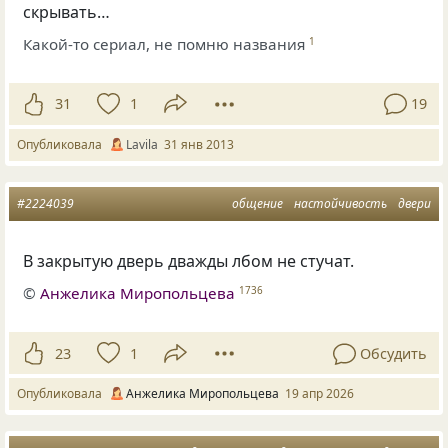
скрывать…
Какой-то сериал, не помню названия
1
31
1
19
Опубликовала
Lavila
31 янв 2013
#2224039
общение
настойчивость
двери
В закрытую дверь дважды лбом не стучат.
©
Анжелика Миропольцева
1736
23
1
Обсудить
Опубликовала
Анжелика Миропольцева
19 апр 2026