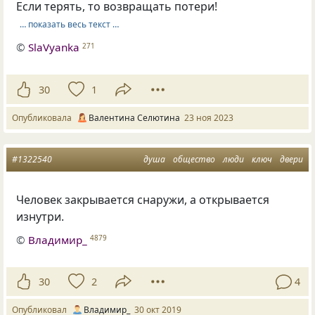
Если терять, то возвращать потери!
… показать весь текст …
©
SlaVyanka
271
30
1
Опубликовала
Валентина Селютина
23 ноя 2023
#1322540
душа
общество
люди
ключ
двери
Человек закрывается снаружи
,
а открывается
изнутри.
©
Владимир_
4879
30
2
4
Опубликовал
Владимир_
30 окт 2019