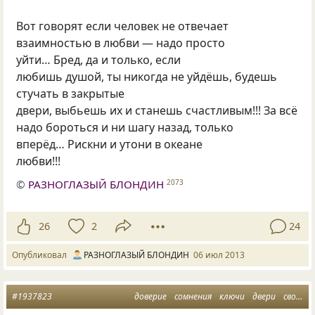
Вот говорят если человек не отвечает
взаимностью в любви — надо просто
уйти… Бред, да и только, если
любишь душой, ты никогда не уйдёшь, будешь
стучать в закрытые
двери, выбьешь их и станешь счастливым!!! За всё
надо бороться и ни шагу назад, только
вперёд… Рискни и утони в океане
любви!!!
©
РАЗНОГЛАЗЫЙ БЛОНДИН
2073
26
2
24
Опубликовал
РАЗНОГЛАЗЫЙ БЛОНДИН
06 июл 2013
#1937823
доверие
сомнения
ключи
двери
свои и чужие