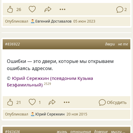
26
2
Опубликовал
Евгений Доставалов
05 июн 2023
#836922
двери
не те
Ошибки — это двери, которые мы открываем
ошибаясь адресом.
©
Юрий Сережкин (псевдоним Кузьма
Безфамильный)
2529
21
1
Обсудить
Опубликовал
Юрий Сережкин
20 ноя 2015
#943436
жизнь
отношения
доверие
мысли
двер