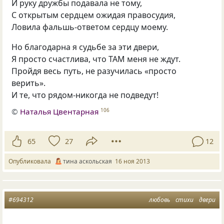
И руку дружбы подавала не тому,
С открытым сердцем ожидая правосудия,
Ловила фальшь-ответом сердцу моему.
Но благодарна я судьбе за эти двери,
Я просто счастлива, что ТАМ меня не ждут.
Пройдя весь путь, не разучилась
«
просто
верить».
И те, что рядом-никогда не подведут!
©
Наталья Цвентарная
106
65
27
12
Опубликовала
тина аскольская
16 ноя 2013
#694312
любовь
стихи
двери