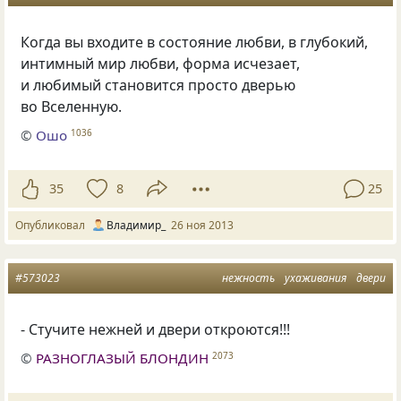
Когда вы входите в состояние любви, в глубокий,
интимный мир любви, форма исчезает,
и любимый становится просто дверью
во Вселенную.
©
Ошо
1036
35
8
25
Опубликовал
Владимир_
26 ноя 2013
#573023
нежность
ухаживания
двери
- Стучите нежней и двери откроются!!!
©
РАЗНОГЛАЗЫЙ БЛОНДИН
2073