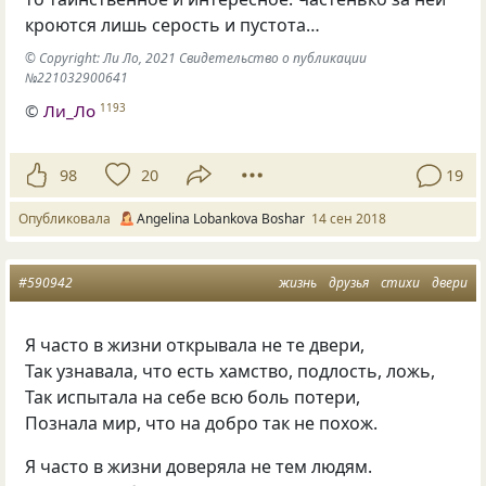
кроются лишь серость и пустота…
© Copyright: Ли Ло, 2021 Свидетельство о публикации
№221032900641
©
Ли_Ло
1193
98
20
19
Опубликовала
Angelina Lobankova Boshar
14 сен 2018
#590942
жизнь
друзья
стихи
двери
Я часто в жизни открывала не те двери,
Так узнавала, что есть хамство, подлость, ложь,
Так испытала на себе всю боль потери,
Познала мир, что на добро так не похож.
Я часто в жизни доверяла не тем людям.