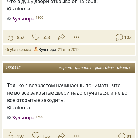
Что в душу двери открывают на себя.
© zulnora
©
Зульнора
1300
852
558
102
Опубликовала
Зульнора
21 янв 2012
#336515
мораль
цитаты
философия
афоризмы
Только с возрастом начинаешь понимать, что
не во все закрытые двери надо стучаться, и не во
все открытые заходить.
© zulnora
©
Зульнора
1300
197
136
81