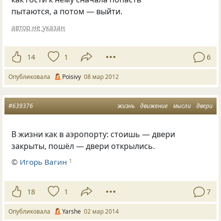
пытаются, а потом — выйти.
автор не указан
14
1
6
Опубликовала
Poisivy
08 мар 2012
#639376
жизнь
движение
мысли
двери
В жизни как в аэропорту: стоишь — двери
закрыты, пошёл — двери открылись.
©
Игорь Вагин
1
18
1
7
Опубликовала
Yarshe
02 мар 2014