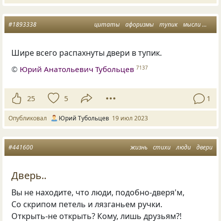
#1893338
цитаты
афоризмы
тупик
мысли
двер
Шире всего распахнуты двери в тупик.
©
Юрий Анатольевич Тубольцев
7137
25
5
1
Опубликовал
Юрий Тубольцев
19 июл 2023
#441600
жизнь
стихи
люди
двери
Дверь..
Вы не находите, что люди, подобно-дверя'м,
Со скрипом петель и лязганьем ручки.
Открыть-не открыть? Кому, лишь друзьям?!