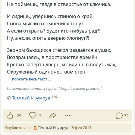
Не поймёшь, глядя в отверстье от ключика.
И сидишь, упёршись спиною о край,
Снова мысли в сомнениях тонут.
А если открыть? Будет кто-нибудь рад?!
Ну, а если, опять дверью хлопнут?!
Звоном бьющихся стёкол раздаётся в ушах,
Возвращаясь, в пространстве времён.
Крепко заперта дверь, и сидишь в полутьмах,
Окружённый одиночеством стен.
… показать весь текст …
По мотивам цитаты Герды, "двери бывают разные.."
©
Темный Изумруд
126
29
5
72
Опубликовала
Тёмный Изумруд
19 фев 2013