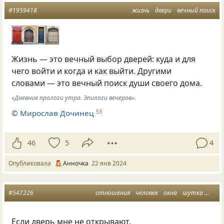
#1959418
жизнь
двери
вечный поиск
Жизнь — это вечный выбор дверей: куда и для
чего войти и когда и как выйти. Другими
словами — это вечный поиск души своего дома.
«Дневник прологи утра. Эпилоги вечеров».
©
Мирослав Дочинец
53
46
5
4
Опубликовала
Анночка
22 янв 2024
#547226
отношения
человек
окна
шутка
двер
Если дверь мне не открывают,