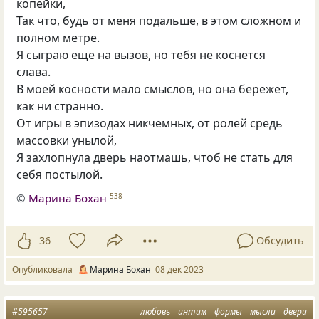
копейки,
Так что, будь от меня подальше, в этом сложном и
полном метре.
Я сыграю еще на вызов, но тебя не коснется
слава.
В моей косности мало смыслов, но она бережет,
как ни странно.
От игры в эпизодах никчемных, от ролей средь
массовки унылой,
Я захлопнула дверь наотмашь, чтоб не стать для
себя постылой.
©
Марина Бохан
538
36
Обсудить
Опубликовала
Марина Бохан
08 дек 2023
#595657
любовь
интим
формы
мысли
двери