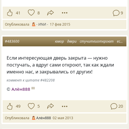
41
8
9
Опубликовала
- ИNИ -
17 фев 2015
#483600
юмор
двери
стучитеиоткроют
еслиждали
Если интересующая дверь закрыта — нужно
постучать
,
а вдруг сами откроют
,
так как ждали
именно нас
,
и закрывались от других!
коммент к цитате #482208
©
Алён888
88
49
5
20
Опубликовала
Алён888
02 мая 2013