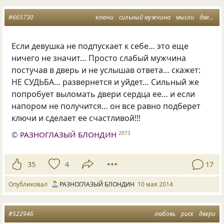
#665730
ключи
сильный мужчина
мысли
двери
Если девушка не подпускает к себе… это еще
ничего не значит… Просто слабый мужчина
постучав в дверь и не услышав ответа… скажет:
НЕ СУДЬБА… развернется и уйдет… Сильный же
попробует выломать двери сердца ее… и если
напором не получится… он все равно подберет
ключи и сделает ее счастливой!!!
©
РАЗНОГЛАЗЫЙ БЛОНДИН
2073
35
4
17
Опубликовал
РАЗНОГЛАЗЫЙ БЛОНДИН
10 мая 2014
#522946
любовь
риск
двери