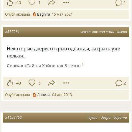
40
1
1
Опубликовала
Baghira
15 мая 2021
#537281
жизнь как она есть
двери
Некоторые двери, открыв однажды, закрыть уже
нельзя…
Сериал «Тайны Хэйвена» 3 сезон
1
40
5
2
Опубликовала
Лавила
04 авг 2013
#1622762
душа
двери
ворота