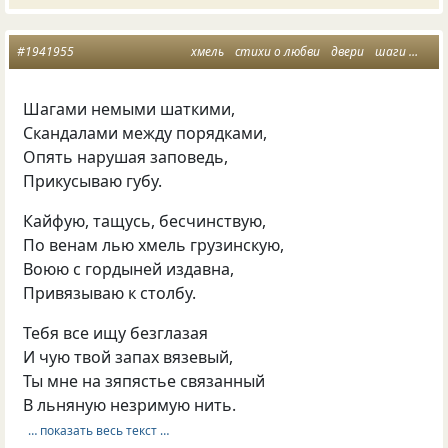
#1941955
хмель
стихи о любви
двери
шаги
прят
Шагами немыми шаткими,
Скандалами между порядками,
Опять нарушая заповедь,
Прикусываю губу.
Кайфую, тащусь, бесчинствую,
По венам лью хмель грузинскую,
Воюю с гордыней издавна,
Привязываю к столбу.
Тебя все ищу безглазая
И чую твой запах вязевый,
Ты мне на зяпястье связанный
В льняную незримую нить.
… показать весь текст …