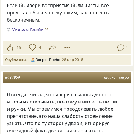
Если бы двери восприятия были чисты
,
все
предстало бы человеку таким
,
как оно есть —
бесконечным.
©
Уильям Блейк
83
15
4
4
Опубликовал
Вопрос Внебо
28 мар 2018
#427960
тайна
двери
Я всегда считал, что двери созданы для того,
чтобы их открывать, поэтому в них есть петли
и ручки. Мы стремимся преодолевать любое
препятствие, это наша слабость стремление
узнать, что по ту сторону двери, игнорируя
очевидный факт: двери признаны что-то