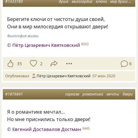
#1433789
душа
милосердие
ключи
мир души
две
Берегите ключи от чистоты души своей,
Они в мир милосердия открывают двери!
Философия жизни
©
Пётр Цезаревич Квятковский
8503
35
2
6
Опубликовал
Пётр Цезаревич Квятковский
07 июн 2020
#1879841
сарказм
романтика
мечты
двери
Я о романтике мечтал…
Но мне приснились только двери!
©
Евгений Доставалов Достман
3445