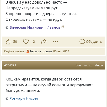
В любви у нас довольно часто —
Непредсказуемый маршрут.
Запрешь покрепче дверь — стучатся.
Откроешь настежь — не идут.
©
Вячеслав Иванович Иванов
53
50
12
Обсудить
Опубликовала
баба матрЁшка
06 авг 2014
#506573
дом
кошки
двери
Кошкам нравится, когда двери остаются
открытыми — на случай если они передумают
быть домашними.
©
Розмари Нисбет
1