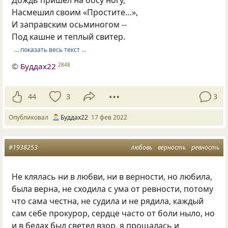
Насмешил своим «Простите…»,
И заправским осьминогом --
Под кашне и теплый свитер.
… показать весь текст …
©
Буддах22
2848
44
3
3
Опубликовал
Буддах22
17 фев 2022
#1938253
любовь
верность
ревность
Не клялась ни в любви, ни в верности, но любила,
была верна, не сходила с ума от ревности, потому
что сама честна, не судила и не рядила, каждый
сам себе прокурор, сердце часто от боли ныло, но
и в бедах был светел взор, я прощалась и