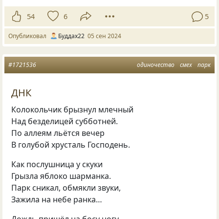
54
6
5
Опубликовал
Буддах22
05 сен 2024
#1721536
одиночество
смех
парк
ДНК
Колокольчик брызнул млечный
Над безделицей субботней.
По аллеям льётся вечер
В голубой хрусталь Господень.
Как послушница у скуки
Грызла яблоко шарманка.
Парк сникал, обмякли звуки,
Зажила на небе ранка…
Дождь пришёл на босу ногу,