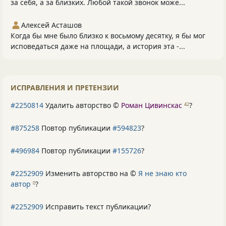
за себя, а за близких. Любой такой звонок може...
Алексей Асташов
Когда бы мне было близко к восьмому десятку, я бы мог
исповедаться даже на площади, а история эта -...
ИСПРАВЛЕНИЯ И ПРЕТЕНЗИИ
#2250814
Удалить авторство ©
Роман Цивинскас
?
42
#875258
Повтор публикации
#594823
?
#496984
Повтор публикации
#155726
?
#2252909
Изменить авторство на ©
Я не знаю кто
автор
?
0
#2252909
Исправить текст публикации?