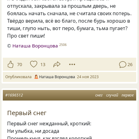
отпускала, закрывала за прошлым дверь, не
боялась начать сначала, не считала своих потерь.
Твёрдо верила, всё во благо, после бурь хорошо в
тиши, глупо ныть, вот перо, бумага, тьма пугает?
Про свет пиши!
©
Наташа Воронцова
2506
70
13
26
Опубликовала
Наташа Воронцова
24 ноя 2023
#1696512
снег
случай
первое
Первый снег
Первый снег нежданный, кроткий:
Ни улыбка, ни досада
Промелькнул, как взгляд короткий,