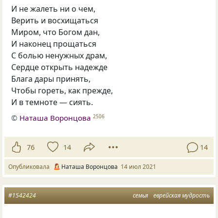
И не жалеть ни о чем,
Верить и восхищаться
Миром, что Богом дан,
И наконец прощаться
С болью ненужных драм,
Сердце открыть надежде
Блага дары принять,
Чтобы гореть, как прежде,
И в темноте — сиять.
©
Наташа Воронцова
2506
76
14
14
Опубликовала
Наташа Воронцова
14 июл 2021
#1542424
семья
еврейская мудрость