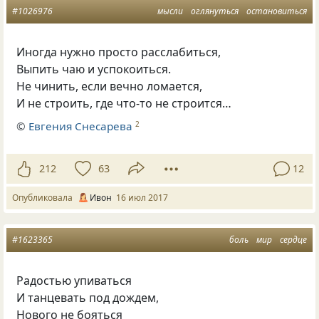
#1026976
мысли
оглянуться
остановиться
Иногда нужно просто расслабиться,
Выпить чаю и успокоиться.
Не чинить, если вечно ломается,
И не строить, где что-то не строится…
©
Евгения Снесарева
2
212
63
12
Опубликовала
Ивон
16 июл 2017
#1623365
боль
мир
сердце
Радостью упиваться
И танцевать под дождем,
Нового не бояться