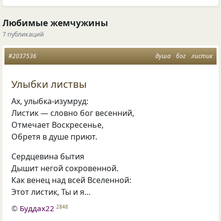
Любимые жемчужины
7 публикаций
#2037536
душа
бог
листик
Улыбки листвы
Ах, улыбка-изумруд:
Листик — словно бог весенний,
Отмечает Воскресенье,
Обретя в душе приют.
Сердцевина бытия
Дышит негой сокровенной.
Как венец над всей Вселенной:
Этот листик, Ты и я…
©
Буддах22
2848