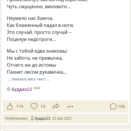
Чуть смущённо, виновато…
Неумело нас баюча,
Как блаженный падал в ноги,
Это случай, просто случай --
Поцелуи недотроги…
Мы с тобой едва знакомы:
Не забота, не привычка,
Отчего же до истомы
Пахнет лесом рукавичка…
… показать весь текст …
©
Буддах22
2848
119
19
106
Опубликовал
Буддах22
25 дек 2021