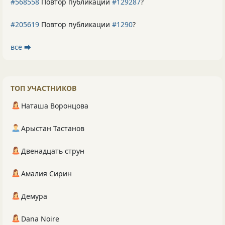
#568558
Повтор публикации
#129287
?
#205619
Повтор публикации
#1290
?
все ⮕
ТОП УЧАСТНИКОВ
Наташа Воронцова
Арыстан Тастанов
Двенадцать струн
Амалия Сирин
Демура
Dana Noire