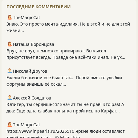
ПОСЛЕДНИЕ КОММЕНТАРИИ
TheMagicCat
Знаю. Это просто мечта-идиллия. Не в этой и не для этой
жизни...
Наташа Воронцова
Врут, не врут, немножко привирают. Вымысел
присутствует всегда. Правда она всё-таки иная. Не ук...
Николай Другов
Ежели б в жизни всё было так... Порой вместо улыбки
фортуны видишь её оскал...
Алексей Солдатов
Юпитер, ты сердишься? Значит ты не прав! Это раз! А
два: Еще одна слабая попытка пройтись по Карфаг...
TheMagicCat
https://www.inpearls.ru/2025516 Яркие люди оставляют
такой же яркий след… © Magistika