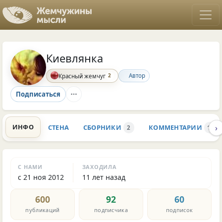
Киевлянка
2
Автор
Красный жемчуг
Подписаться
›
ИНФО
СТЕНА
СБОРНИКИ
КОММЕНТАРИИ
2
11.4
С НАМИ
ЗАХОДИЛА
с 21 ноя 2012
11 лет назад
600
92
60
публикаций
подписчика
подписок