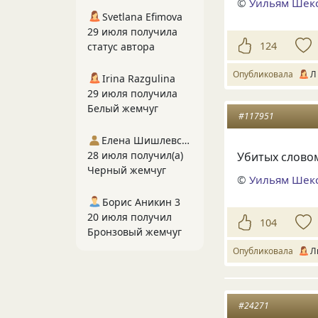
©
Уильям Шек
Svetlana Efimova
29 июля получила
124
статус автора
Опубликовала
Л
Irina Razgulina
29 июля получила
Белый жемчуг
#117951
Елена Шишлевская
28 июля получил(а)
Убитых слово
Черный жемчуг
©
Уильям Шек
Борис Аникин 3
20 июля получил
104
Бронзовый жемчуг
Опубликовала
Л
#24271