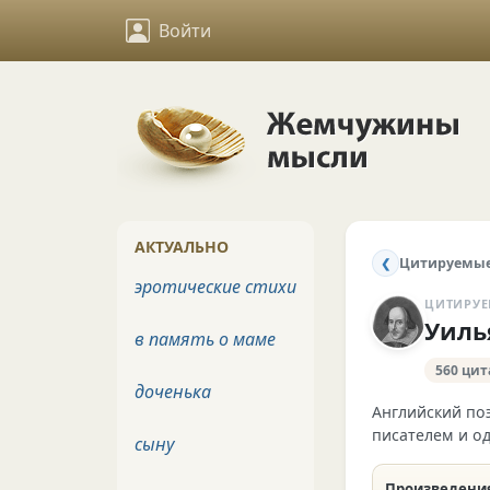
Войти
АКТУАЛЬНО
Цитируемые
❮
эротические стихи
ЦИТИРУЕ
Уиль
в память о маме
560 цит
доченька
Английский по
писателем и о
сыну
Произведения