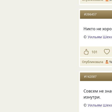
#396457
Никто не хоро
©
Уильям Шек
101
Опубликовала
Y
#142087
Совсем не зна
изнутри.
©
Уильям Шек