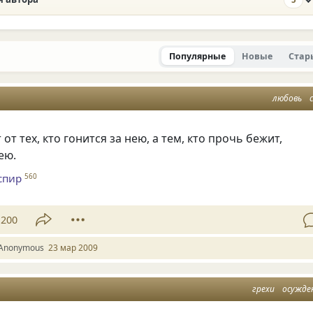
Популярные
Новые
Стар
любовь
т тех, кто гонится за нею, а тем, кто прочь бежит,
ею.
спир
560
200
Anonymous
23 мар 2009
грехи
осужде