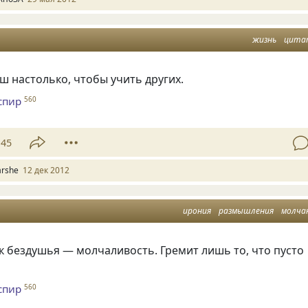
жизнь
цита
ш настолько, чтобы учить других.
спир
560
45
arshe
12 дек 2012
ирония
размышления
молча
к бездушья — молчаливость. Гремит лишь то, что пусто
спир
560