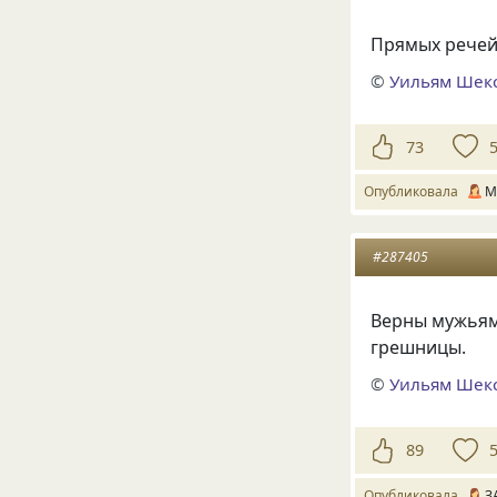
Прямых речей 
©
Уильям Шек
73
Опубликовала
M
#287405
Верны мужьям
грешницы.
©
Уильям Шек
89
Опубликовала
З