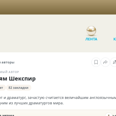
ЛЕНТА
К
 авторы
МЫЙ АВТОР
ям Шекспир
ат
82 закладки
эт и драматург, зачастую считается величайшим англоязычны
дним из лучших драматургов мира.
 автора
5