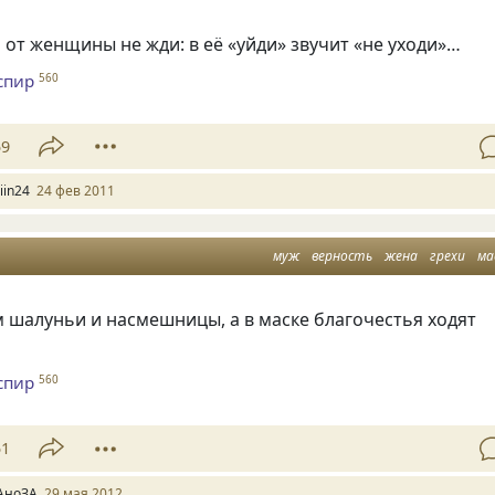
от женщины не жди: в её «уйди» звучит
«
не уходи»…
спир
560
59
iin24
24 фев 2011
муж
верность
жена
грехи
ма
 шалуньи и насмешницы, а в маске благочестья ходят
спир
560
51
АноЗА
29 мая 2012