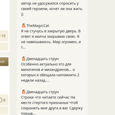
автор не удосужился спросить у
своей героини, хочет ли она жить
))
TheMagicCat
Я не стучусь в закрытую дверь. В
19
ответ я молча закрываю свою. Я
не навязываюсь. Мир огромен, и
т...
Двенадцать струн
ния
Особенно актуально это для
мизогинов и мизандринов... о
которых я обещала напомнить 2
недели назад....
Двенадцать струн
Строки что читаете сейчас На
8
месте стертого признанья Чтоб
сохранить мне друга в вас Сдержу
порыв...