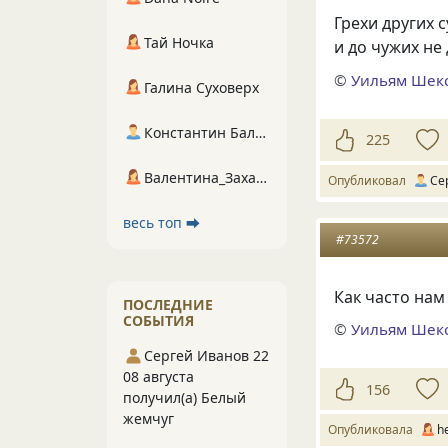
Грехи других 
Тай Ночка
и до чужих не
©
Уильям Шек
Галина Суховерх
Константин Балухта
225
Валентина_Захарова
Опубликовал
Се
весь топ ⮕
#73572
Как часто нам
ПОСЛЕДНИЕ
СОБЫТИЯ
©
Уильям Шек
Сергей Иванов 22
08 августа
156
получил(а) Белый
жемчуг
Опубликовала
h