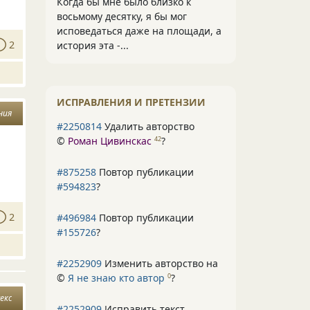
Когда бы мне было близко к
восьмому десятку, я бы мог
исповедаться даже на площади, а
2
история эта -...
ИСПРАВЛЕНИЯ И ПРЕТЕНЗИИ
ния
#2250814
Удалить авторство
©
Роман Цивинскас
?
42
#875258
Повтор публикации
#594823
?
2
#496984
Повтор публикации
#155726
?
#2252909
Изменить авторство на
©
Я не знаю кто автор
?
0
секс
#2252909
Исправить текст