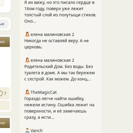
Я их вижу, но это писало сердце в
16ом году, поверх уже лежит
толстый слой из полутыщи стихов.
Оно...
ые
елена малиновская 2
Никогда не оставляй веру. А не
секс
церковь.
елена малиновская 2
Родительский Дом. Без воды. Без
туалета в доме. А мы так бережем
с сестрой. Как можем. До конц...
TheMagicCat
7
Гораздо легче найти ошибку,
нежели истину. Ошибка лежит на
поверхности, и её замечаешь
сразу, а исти...
ние
Vanch