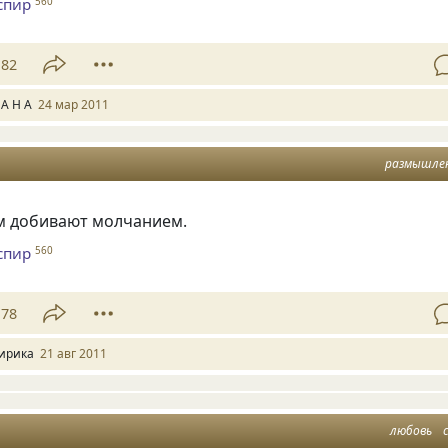
спир
560
82
 А Н А
24 мар 2011
размышле
м добивают молчанием.
спир
560
78
ирика
21 авг 2011
любовь