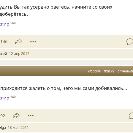
судить Вы так усердно рвётесь, начните со своих
 доберётесь.
спир
560
146
ргей
12 апр 2012
мораль
жизнь
отноше
 приходится жалеть о том, чего мы сами добивались…
спир
560
92
elga
13 мая 2011