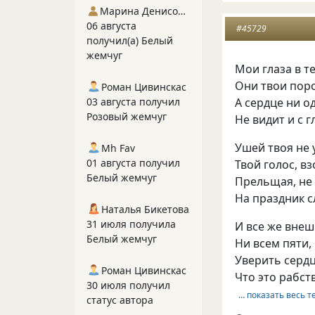
Марина Денисова 5
06 августа
#45729
получил(а) Белый
жемчуг
Мои глаза в т
Они твои поро
Роман Цивинскас
А сердце ни о
03 августа получил
Розовый жемчуг
Не видит и с г
Ушей твоя не 
Mh Fav
01 августа получил
Твой голос, вз
Белый жемчуг
Прельщая, не
На праздник с
Наталья Бикетова
31 июля получила
И все же вне
Белый жемчуг
Ни всем пяти,
Уверить сердц
Роман Цивинскас
Что это рабст
30 июля получил
… показать весь т
статус автора