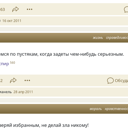
63
0
16 окт 2011
жизнь
справедливо
ся по пустякам, когда задеты чем-нибудь серьезным.
спир
560
52
Обсуд
ианель
28 апр 2011
мораль
нравственно
веряй избранным, не делай зла никому!