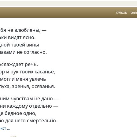
стихи
сер
ебя не влюблены, —
ки видят ясно.
дной твоей вины
лазами не согласно.
услаждает речь.
ор и рук твоих касанье,
 могли меня увлечь
луха, зренья, осязанья.
шним чувствам не дано —
 ни каждому отдельно —
е бедное одно,
во для него смертельно.
екст …