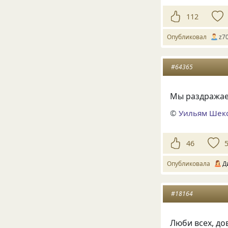
112
Опубликовал
z7
#64365
Мы раздражаем
©
Уильям Шек
46
Опубликовала
Д
#18164
Люби всех, до