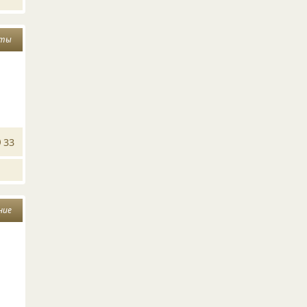
ты
33
ние