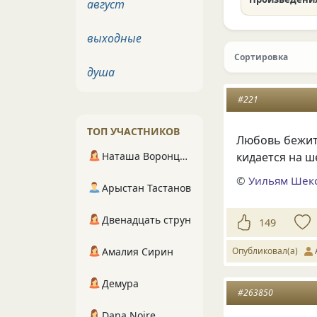
август
выходные
Сортировка
душа
#221
ТОП УЧАСТНИКОВ
Любовь бежит о
Наташа Воронцова
кидается на ш
©
Уильям Шек
Арыстан Тастанов
Двенадцать струн
149
Амалия Сирин
Опубликовал(а)
Демура
#263850
Dana Noire