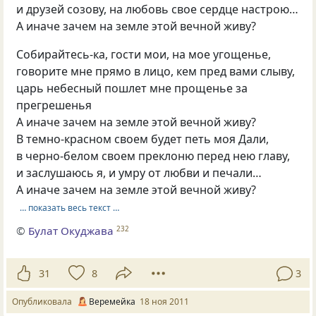
и друзей созову, на любовь свое сердце настрою…
А иначе зачем на земле этой вечной живу?
Собирайтесь-ка, гости мои, на мое угощенье,
говорите мне прямо в лицо, кем пред вами слыву,
царь небесный пошлет мне прощенье за
прегрешенья
А иначе зачем на земле этой вечной живу?
В темно-красном своем будет петь моя Дали,
в черно-белом своем преклоню перед нею главу,
и заслушаюсь я, и умру от любви и печали…
А иначе зачем на земле этой вечной живу?
… показать весь текст …
©
Булат Окуджава
232
31
8
3
Опубликовала
Веремейка
18 ноя 2011