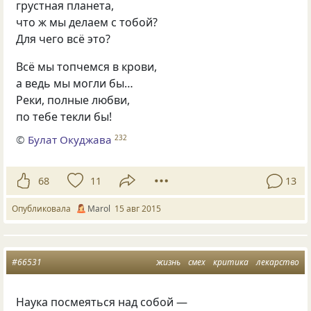
грустная планета,
что ж мы делаем с тобой?
Для чего всё это?
Всё мы топчемся в крови,
а ведь мы могли бы…
Реки, полные любви,
по тебе текли бы!
©
Булат Окуджава
232
68
11
13
Опубликовала
Маrol
15 авг 2015
#66531
жизнь
смех
критика
лекарство
Наука посмеяться над собой —