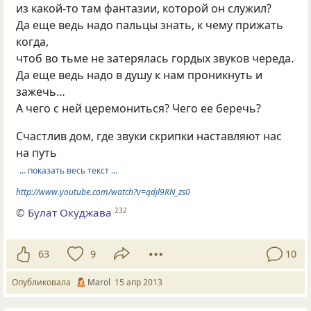
из какой-то там фантазии, которой он служил?
Да еще ведь надо пальцы знать, к чему прижать
когда,
чтоб во тьме не затерялась гордых звуков череда.
Да еще ведь надо в душу к нам проникнуть и
зажечь…
А чего с ней церемониться? Чего ее беречь?
Счастлив дом, где звуки скрипки наставляют нас
на путь
… показать весь текст …
http://www.youtube.com/watch?v=qdjl9RN_zs0
©
Булат Окуджава
232
63
9
10
Опубликовала
Marol
15 апр 2013