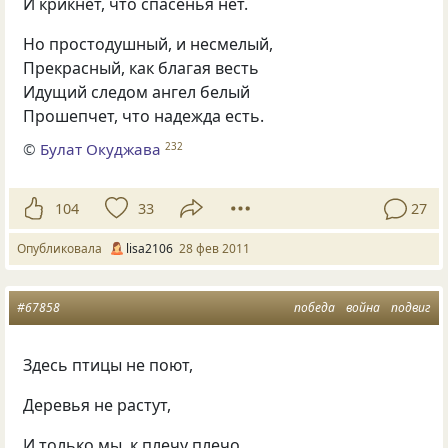
И крикнет, что спасенья нет.
Но простодушный, и несмелый,
Прекрасный, как благая весть
Идущий следом ангел белый
Прошепчет, что надежда есть.
©
Булат Окуджава
232
104
33
27
Опубликовала
lisa2106
28 фев 2011
#67858
победа
война
подвиг
Здесь птицы не поют,
Деревья не растут,
И только мы, к плечу плечо