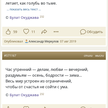
летает, как голубь во тьме.
… показать весь текст …
©
Булат Окуджава
232
59
11
Обсудить
Опубликовал
Александр Меркулов
07 авг 2019
#571167
стихи
мысли
Час утренний — делам, любви — вечерний,
раздумьям — осень, бодрости — зима…
Весь мир устроен из ограничений,
чтобы от счастья не сойти с ума.
©
Булат Окуджава
232