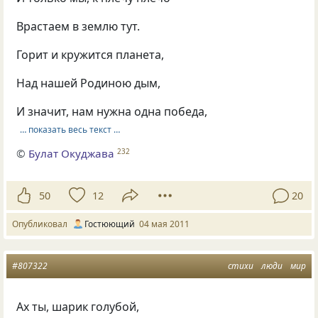
Врастаем в землю тут.
Горит и кружится планета,
Над нашей Родиною дым,
И значит, нам нужна одна победа,
… показать весь текст …
©
Булат Окуджава
232
50
12
20
Опубликовал
Гостюющий
04 мая 2011
#807322
стихи
люди
мир
Ax ты, шарик голубой,