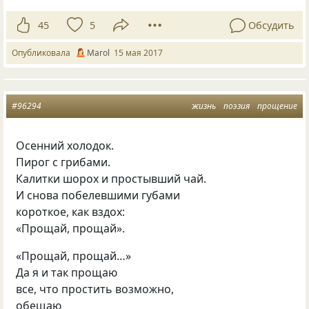
45
5
Обсудить
Опубликовала
Маrol
15 мая 2017
#96294
жизнь
поэзия
прощение
Осенний холодок.
Пирог с грибами.
Калитки шорох и простывший чай.
И снова побелевшими губами
короткое, как вздох:
«Прощай, прощай».
«Прощай, прощай…»
Да я и так прощаю
все, что простить возможно,
обещаю