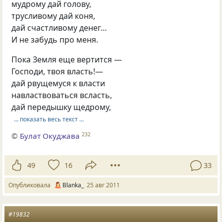
мудрому дай голову,
трусливому дай коня,
дай счастливому денег…
И не забудь про меня.
Пока Земля еще вертится —
Господи, твоя власть!—
дай рвущемуся к власти
навластвоваться всласть,
дай передышку щедрому,
… показать весь текст …
©
Булат Окуджава
232
49
16
33
Опубликовала
Blanka_
25 авг 2011
#19832