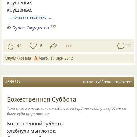
крушенье,
крушенье.
… показать весь текст …
©
Булат Окуджава
232
44
6
14
Опубликовала
Marol
10 июн 2012
#869131
песня
суббота
окуджава
Божественная Суббота
"или стихи о том, как нам с Зиновием Гердтом в одну из суббот не
было куда торопиться"
Божественной субботы
хлебнули мы глоток.