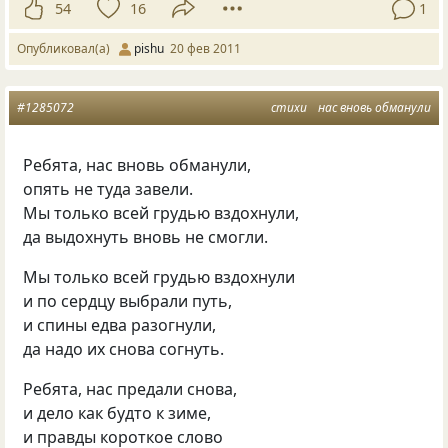
54
16
1
Опубликовал(а)
pishu
20 фев 2011
#1285072
стихи
нас вновь обманули
Ребята, нас вновь обманули,
опять не туда завели.
Мы только всей грудью вздохнули,
да выдохнуть вновь не смогли.
Мы только всей грудью вздохнули
и по сердцу выбрали путь,
и спины едва разогнули,
да надо их снова согнуть.
Ребята, нас предали снова,
и дело как будто к зиме,
и правды короткое слово