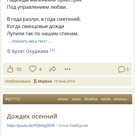
Под управлением любви.
В года разлук, в года смятений,
Когда свинцовые дожди
Лупили так по нашим спинам,
… показать весь текст …
©
Булат Окуджава
232
55
4
3
Опубликовала
Марена
10 янв 2014
#927153
стихи
осень
дождик
песня
стихилюбимые
Дождик осенний
https://youtu.be/PEJlnhgQKTA
= Елена Камбурова
.