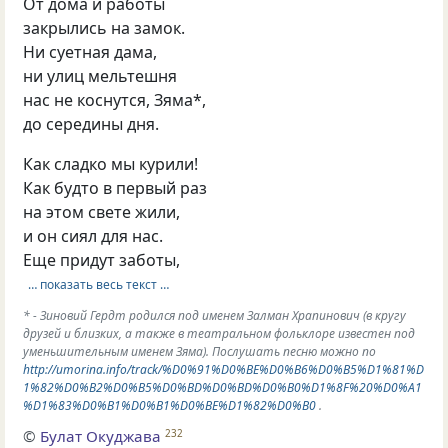
От дома и работы
закрылись на замок.
Ни суетная дама,
ни улиц мельтешня
нас не коснутся, Зяма*,
до середины дня.
Как сладко мы курили!
Как будто в первый раз
на этом свете жили,
и он сиял для нас.
Еще придут заботы,
… показать весь текст …
* - Зиновий Гердт родился под именем Залман Храпинович (в кругу
друзей и близких, а также в театральном фольклоре известен под
уменьшительным именем Зяма). Послушать песню можно по
http://umorina.info/track/%D0%91%D0%BE%D0%B6%D0%B5%D1%81%D
1%82%D0%B2%D0%B5%D0%BD%D0%BD%D0%B0%D1%8F%20%D0%A1
%D1%83%D0%B1%D0%B1%D0%BE%D1%82%D0%B0
.
©
Булат Окуджава
232