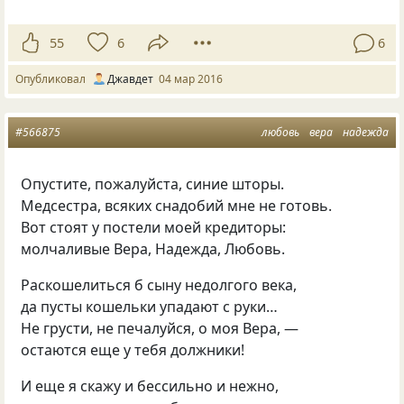
55
6
6
Опубликовал
Джавдет
04 мар 2016
#566875
любовь
вера
надежда
Опустите, пожалуйста, синие шторы.
Медсестра, всяких снадобий мне не готовь.
Вот стоят у постели моей кредиторы:
молчаливые Вера, Надежда, Любовь.
Раскошелиться б сыну недолгого века,
да пусты кошельки упадают с руки…
Не грусти, не печалуйся, о моя Вера, —
остаются еще у тебя должники!
И еще я скажу и бессильно и нежно,