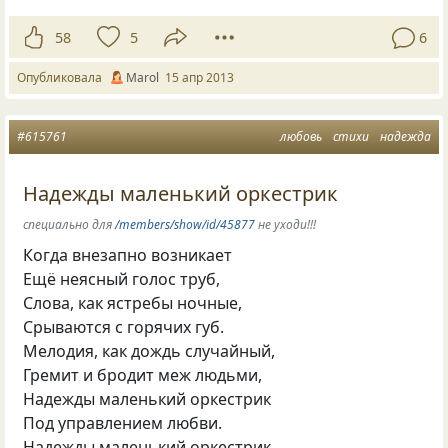
58
5
6
Опубликовала
Marol
15 апр 2013
#615761
любовь
стихи
надежда
Надежды маленький оркестрик
специально для
/members/show/id/45877
не уходи!!!
Когда внезапно возникает
Ещё неясный голос труб,
Слова, как ястребы ночные,
Срываются с горячих губ.
Мелодия, как дождь случайный,
Гремит и бродит меж людьми,
Надежды маленький оркестрик
Под управлением любви.
Надежды маленький оркестрик