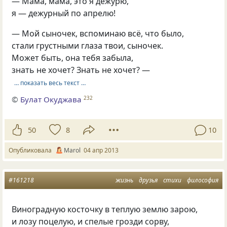
— Мама, мама, это я дежурю,
я — дежурный по апрелю!
— Мой сыночек, вспоминаю всё, что было,
стали грустными глаза твои, сыночек.
Может быть, она тебя забыла,
знать не хочет? Знать не хочет? —
… показать весь текст …
©
Булат Окуджава
232
50
8
10
Опубликовала
Marol
04 апр 2013
#161218
жизнь
друзья
стихи
философия
Виноградную косточку в теплую землю зарою,
и лозу поцелую, и спелые грозди сорву,