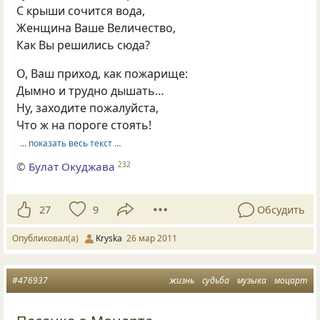
С крыши сочится вода,
Женщина Ваше Величество,
Как Вы решились сюда?
О, Ваш приход, как пожарище:
Дымно и трудно дышать…
Ну, заходите пожалуйста,
Что ж на пороге стоять!
… показать весь текст …
©
Булат Окуджава
232
27
9
Обсудить
Опубликовал(а)
Kryska
26 мар 2011
#476937
жизнь
судьба
музыка
моцарт