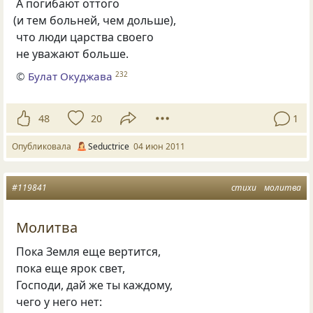
А погибают оттого
(
и тем больней, чем дольше),
что люди царства своего
не уважают больше.
©
Булат Окуджава
232
48
20
1
Опубликовала
Seductrice
04 июн 2011
#119841
стихи
молитва
Молитва
Пока Земля еще вертится,
пока еще ярок свет,
Господи, дай же ты каждому,
чего у него нет: