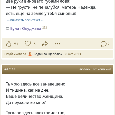
две руки виновато губами ловя:
— Не грусти, не печалуйся, матерь Надежда,
есть еще на земле у тебя сыновья!
… показать весь текст …
©
Булат Окуджава
232
51
5
2
Опубликовала
Людмила Щерблюк
08 окт 2013
#47114
любовь
отношения
Тьмою здесь все занавешено
И тишина, как на дне.
Ваше Величество Женщина,
Да неужели ко мне?
Тусклое здесь электричество,