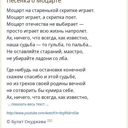
Песенка о Моцарте
Моцарт на старенькой скрипке играет.
Моцарт играет, а скрипка поет.
Моцарт отечества не выбирает —
просто играет всю жизнь напролет.
Ах, ничего, что всегда, как известно,
наша судьба — то гульба, то пальба…
Не оставляйте стараний, маэстро,
не убирайте ладони со лба.
Где-нибудь на остановке конечной
скажем спасибо и этой судьбе,
но из грехов своей родины вечной
не сотворить бы кумира себе.
Ах, ничего, что всегда, как известно,
… показать весь текст …
http://www.youtube.com/watch?v=bzjR9drc6Iw
©
Булат Окуджава
232