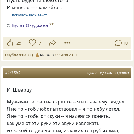
Пусть будет теплою стена
И мягкою — скамейка…
… показать весь текст …
©
Булат Окуджава
232
25
7
10
Опубликовал(а)
Маркер
09 июл 2011
#476863
душа
музыка
скрипка
И. Шварцу
Музыкант играл на скрипке -- я в глаза ему глядел.
Я не то чтоб любопытствовал -- я по небу летел.
Я не то чтобы от скуки -- я надеялся понять,
как умеют эти руки эти звуки извлекать
из какой-то деревяшки, из каких-то грубых жил,