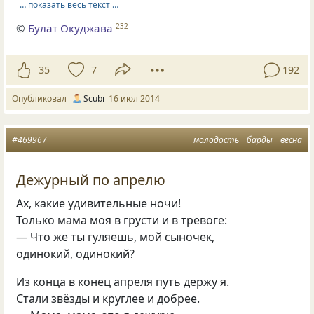
… показать весь текст …
©
Булат Окуджава
232
35
7
192
Опубликовал
Scubi
16 июл 2014
#469967
молодость
барды
весна
Дежурный по апрелю
Ах, какие удивительные ночи!
Только мама моя в грусти и в тревоге:
— Что же ты гуляешь, мой сыночек,
одинокий, одинокий?
Из конца в конец апреля путь держу я.
Стали звёзды и круглее и добрее.