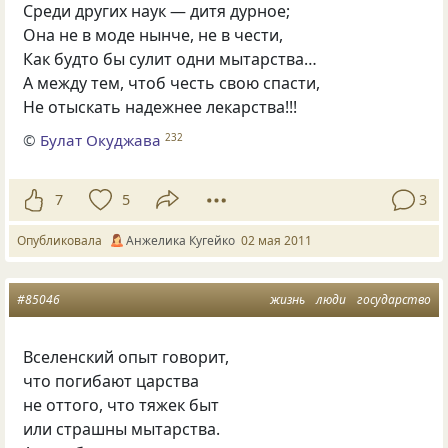
Среди других наук — дитя дурное;
Она не в моде нынче, не в чести,
Как будто бы сулит одни мытарства…
А между тем, чтоб честь свою спасти,
Не отыскать надежнее лекарства!!!
©
Булат Окуджава
232
7
5
3
Опубликовала
Анжелика Кугейко
02 мая 2011
#85046
жизнь
люди
государство
Вселенский опыт говорит,
что погибают царства
не оттого, что тяжек быт
или страшны мытарства.