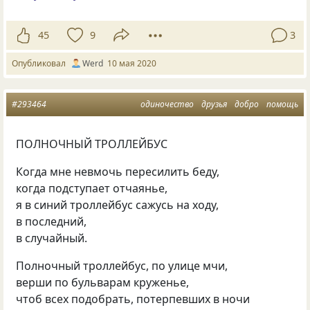
45
9
3
Опубликовал
Werd
10 мая 2020
#293464
одиночество
друзья
добро
помощь
ПОЛНОЧНЫЙ ТРОЛЛЕЙБУС
Когда мне невмочь пересилить беду,
когда подступает отчаянье,
я в синий троллейбус сажусь на ходу,
в последний,
в случайный.
Полночный троллейбус, по улице мчи,
верши по бульварам круженье,
чтоб всех подобрать, потерпевших в ночи