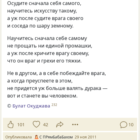
Осудите сначала себя самого,
научитесь искусству такому,
а уж после судите врага своего
и соседа по шару земному.
Научитесь сначала себе самому
не прощать ни единой промашки,
а уж после кричите врагу своему,
что он враг и грехи его тяжки.
Не в другом, а в себе побеждайте врага,
а когда преуспеете в этом,
не придется уж больше валять дурака —
вот и станете вы человеком.
©
Булат Окуджава
232
101
42
10
Опубликовала
С ПРямБабаБахом
29 ноя 2011