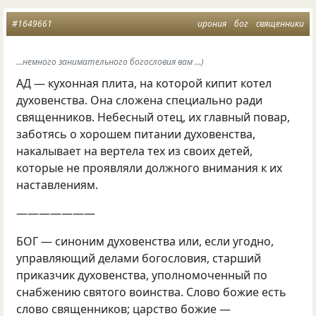
#1649661
ирония
бог
священники
...немного занимательного богословия вам ...)
АД — кухонная плита, на которой кипит котел
духовенства. Она сложена специально ради
священников. Небесный отец, их главный повар,
заботясь о хорошем питании духовенства,
накалывает на вертела тех из своих детей,
которые не проявляли должного внимания к их
наставлениям.
———————
БОГ — синоним духовенства или, если угодно,
управляющий делами богословия, старший
приказчик духовенства, уполномоченный по
снабжению святого воинства. Слово божие есть
слово священников; царство божие —