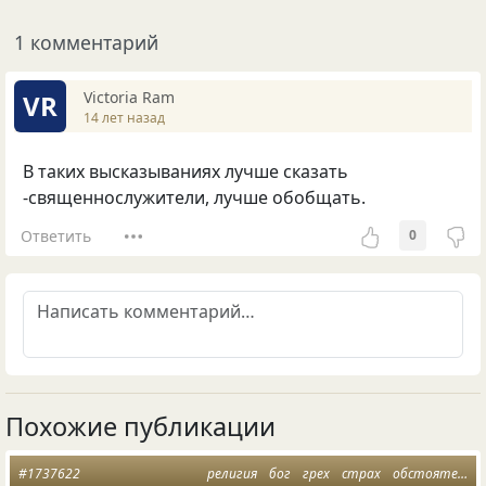
1 комментарий
Victoria Ram
VR
14 лет назад
В таких высказываниях лучше сказать
-священнослужители, лучше обобщать.
Ответить
0
Похожие публикации
#1737622
религия
бог
грех
страх
обстоятельства жизни