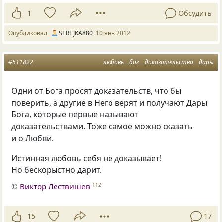
1
Обсудить
Опубликовал
SEREJKA880
10 янв 2012
#511822
любовь
бог
доказательства
дары
Одни от Бога просят доказательств, что бы
поверить, а другие в Него верят и получают Дары
Бога, которые первые называют
доказательствами. Тоже самое можно сказать
и о Любви.
Истинная любовь себя не доказывает!
Но бескорыстно дарит.
©
Виктор Лествишев
112
15
17