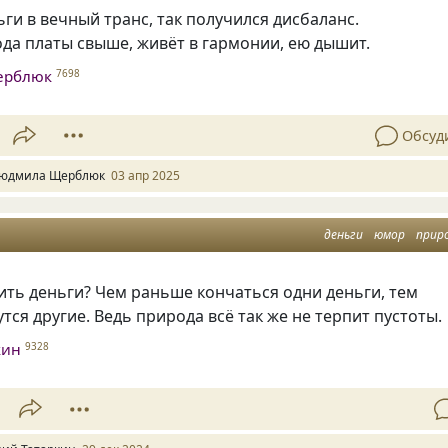
ьги в вечный транс, так получился дисбаланс.
да платы свыше, живёт в гармонии, ею дышит.
ерблюк
7698
Обсуд
юдмила Щерблюк
03 апр 2025
деньги
юмор
прир
ть деньги? Чем раньше кончаться одни деньги, тем
тся другие. Ведь природа всё так же не терпит пустоты.
кин
9328