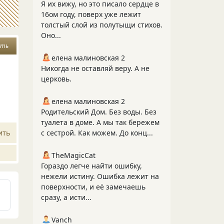
Я их вижу, но это писало сердце в
16ом году, поверх уже лежит
толстый слой из полутыщи стихов.
Оно...
сть
елена малиновская 2
Никогда не оставляй веру. А не
церковь.
елена малиновская 2
Родительский Дом. Без воды. Без
туалета в доме. А мы так бережем
ить
с сестрой. Как можем. До конц...
TheMagicCat
Гораздо легче найти ошибку,
нежели истину. Ошибка лежит на
поверхности, и её замечаешь
сразу, а исти...
Vanch