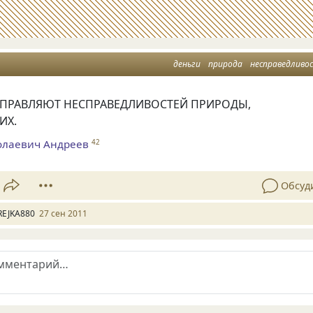
деньги
природа
несправедливо
СПРАВЛЯЮТ НЕСПРАВЕДЛИВОСТЕЙ ПРИРОДЫ,
ИХ.
олаевич Андреев
42
Обсуд
REJKA880
27 сен 2011