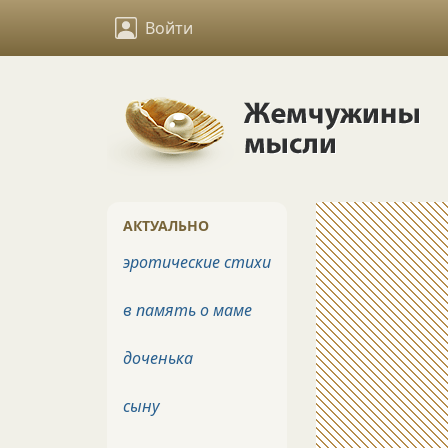
Войти
АКТУАЛЬНО
эротические стихи
в память о маме
доченька
сыну