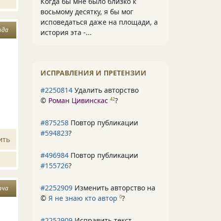
Когда бы мне было близко к
восьмому десятку, я бы мог
исповедаться даже на площади, а
ода
история эта -...
ИСПРАВЛЕНИЯ И ПРЕТЕНЗИИ
#2250814
Удалить авторство
©
Роман Цивинскас
?
42
#875258
Повтор публикации
#594823
?
ить
#496984
Повтор публикации
#155726
?
#2252909
Изменить авторство на
ача
©
Я не знаю кто автор
?
0
#2252909
Исправить текст