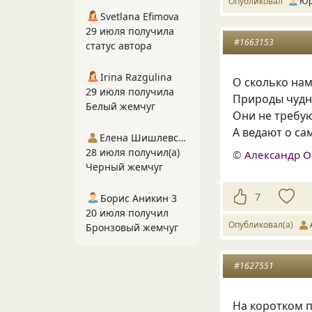
Опубликовал
Юр
Svetlana Efimova
29 июля получила
#1663153
статус автора
Irina Razgulina
О сколько на
29 июля получила
Природы чудн
Белый жемчуг
Они не требую
А ведают о с
Елена Шишлевская
28 июля получил(а)
©
Александр О
Черный жемчуг
7
Борис Аникин 3
20 июля получил
Опубликовал(а)
Бронзовый жемчуг
#1627551
На коротком 