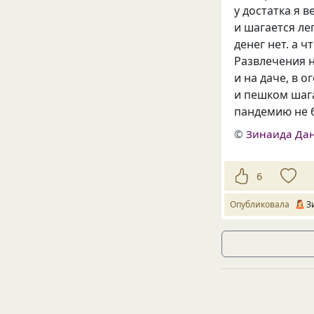
у достатка я в
и шагается ле
денег нет. а 
Развлечения н
и на даче, в о
и пешком шага
пандемию не 
©
Зинаида Да
6
Опубликовала
З