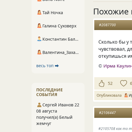
Похожие 
Тай Ночка
#2087700
Галина Суховерх
Константин Балухта
Сколько бы у 
чувствовал, д
Валентина_Захарова
откупишься им
©
Ирма Каули
весь топ ⮕
52
ПОСЛЕДНИЕ
СОБЫТИЯ
Опубликовала
И
Сергей Иванов 22
08 августа
#2106447
получил(а) Белый
жемчуг
#2105708 как то т