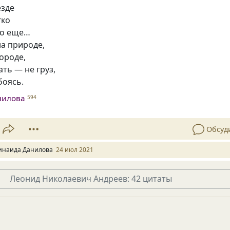
езде
гко
что еще…
а природе,
городе,
ть — не груз,
боясь.
нилова
594
Обсуд
инаида Данилова
24 июл 2021
Леонид Николаевич Андреев: 42 цитаты