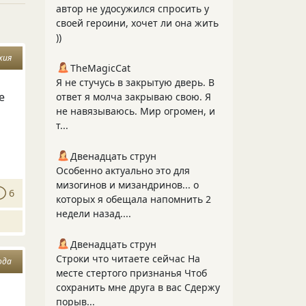
автор не удосужился спросить у
своей героини, хочет ли она жить
))
хия
TheMagicCat
Я не стучусь в закрытую дверь. В
е
ответ я молча закрываю свою. Я
не навязываюсь. Мир огромен, и
т...
Двенадцать струн
Особенно актуально это для
мизогинов и мизандринов... о
6
которых я обещала напомнить 2
недели назад....
Двенадцать струн
Строки что читаете сейчас На
ода
месте стертого признанья Чтоб
сохранить мне друга в вас Сдержу
порыв...