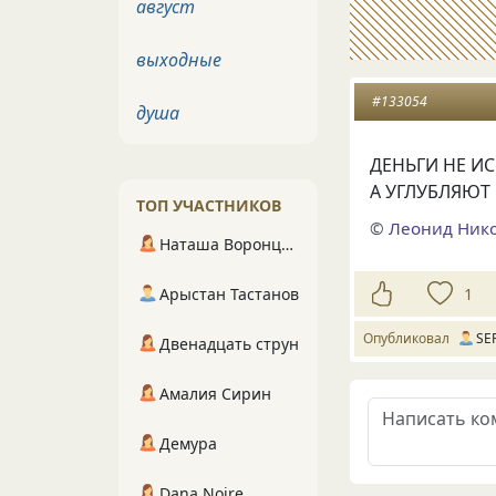
август
выходные
#133054
душа
ДЕНЬГИ НЕ И
А УГЛУБЛЯЮТ 
ТОП УЧАСТНИКОВ
©
Леонид Ник
Наташа Воронцова
1
Арыстан Тастанов
Опубликовал
SE
Двенадцать струн
Амалия Сирин
Демура
Dana Noire