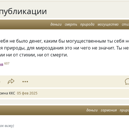
публикации
деньги
смерть
природа
могущество
сти
тебя не было денег, каким бы могущественным ты себя н
ля природы, для мироздания это ни чего не значит. Ты не
и ни от стихии, ни от смерти.
ня
607
6
рина ККС
05 фев 2025
деньги
гармония
прир
ак вижу)