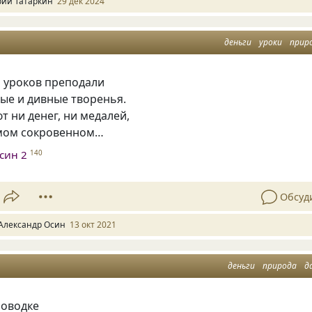
ий Татаркин
29 дек 2024
деньги
уроки
прир
м уроков преподали
ые и дивные творенья.
т ни денег, ни медалей,
амом сокровенном…
син 2
140
Обсуд
Александр Осин
13 окт 2021
деньги
природа
д
поводке