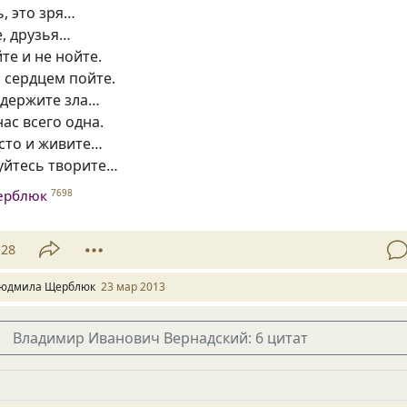
, это зря…
е, друзья…
те и не нойте.
 сердцем пойте.
е держите зла…
нас всего одна.
сто и живите…
уйтесь творите…
ерблюк
7698
28
юдмила Щерблюк
23 мар 2013
Владимир Иванович Вернадский: 6 цитат