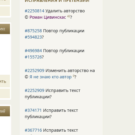
ИСПРАВЛЕНИЯ И ПРЕТЕНЗИИ
#2250814
Удалить авторство
©
Роман Цивинскас
?
42
есс
#875258
Повтор публикации
#594823
?
#496984
Повтор публикации
#155726
?
#2252909
Изменить авторство на
©
Я не знаю кто автор
?
0
ить
#2252909
Исправить текст
публикации?
#374171
Исправить текст
кий
публикации?
#367716
Исправить текст