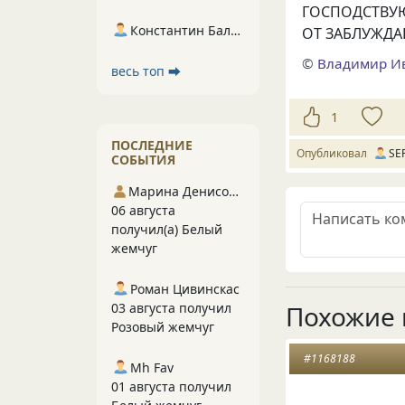
ГОСПОДСТВУ
Константин Балухта
ОТ ЗАБЛУЖД
©
Владимир И
весь топ ⮕
1
ПОСЛЕДНИЕ
Опубликовал
SE
СОБЫТИЯ
Марина Денисова 5
06 августа
получил(а) Белый
жемчуг
Роман Цивинскас
03 августа получил
Похожие 
Розовый жемчуг
#1168188
Mh Fav
01 августа получил