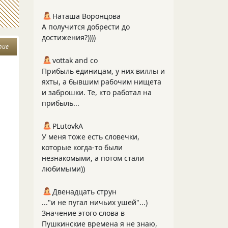
Наташа Воронцова
А получится добрести до
достижения?))))
тие
vottak and co
Прибыль единицам, у них виллы и
яхты, а бывшим рабочим нищета
,
и заброшки. Те, кто работал на
прибыль...
PLutоvkА
У меня тоже есть словечки,
которые когда-то были
незнакомыми, а потом стали
любимыми))
Двенадцать струн
..."и не пугал ничьих ушей"...)
Значение этого слова в
Й
Пушкинские времена я не знаю,