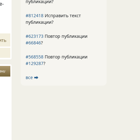
публикации?
е-
#812418
Исправить текст
публикации?
#623173
Повтор публикации
ить
#66846
?
#568558
Повтор публикации
#129287
?
зни
все ⮕