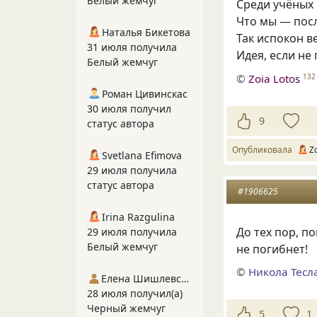
Белый жемчуг
Среди учёных 
Что мы — пос
Наталья Бикетова
Так испокон ве
31 июля получила
Идея
,
если не 
Белый жемчуг
©
Zoia Lotos
132
Роман Цивинскас
30 июля получил
9
статус автора
Опубликовала
Z
Svetlana Efimova
29 июля получила
статус автора
#1906625
Irina Razgulina
До тех пор, п
29 июля получила
Белый жемчуг
не погибнет!
©
Никола Тесл
Елена Шишлевская
28 июля получил(а)
Черный жемчуг
5
1