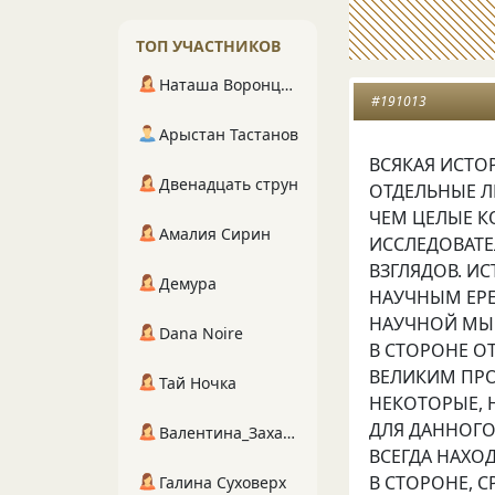
ТОП УЧАСТНИКОВ
Наташа Воронцова
#191013
Арыстан Тастанов
ВСЯКАЯ ИСТО
Двенадцать струн
ОТДЕЛЬНЫЕ Л
ЧЕМ ЦЕЛЫЕ К
Амалия Сирин
ИССЛЕДОВАТ
ВЗГЛЯДОВ. И
Демура
НАУЧНЫМ ЕР
НАУЧНОЙ МЫС
Dana Noire
В СТОРОНЕ О
ВЕЛИКИМ ПРО
Тай Ночка
НЕКОТОРЫЕ,
ДЛЯ ДАННОГ
Валентина_Захарова
ВСЕГДА НАХОД
В СТОРОНЕ, С
Галина Суховерх