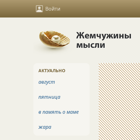
Войти
АКТУАЛЬНО
август
пятница
в память о маме
жара