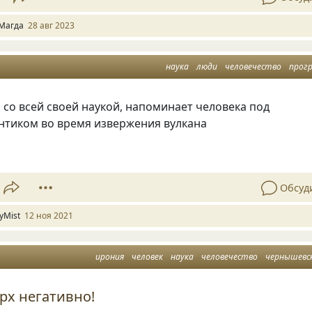
Магда
28 авг 2023
наука
люди
человечество
прогр
 со всей своей наукой, напоминает человека под
нтиком во время извержения вулкана
Обсуд
yMist
12 ноя 2021
ирония
человек
наука
человечество
чернышевс
ерх негативно!