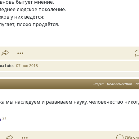
вновь бытует мнение,
леднее людское поколение.
ков у них ведётся:
пугает
,
плохо продаётся.
oia Lotos
07 ноя 2018
наука
человечество
п
ока мы наследуем и развиваем науку, человечество никог
а
21
Обсуд