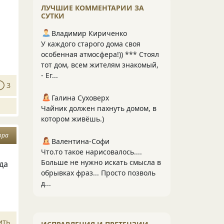
ЛУЧШИЕ КОММЕНТАРИИ ЗА
СУТКИ
Владимир Кириченко
У каждого старого дома своя
особенная атмосфера!)) *** Стоял
тот дом, всем жителям знакомый,
- Ег...
3
Галина Суховерх
Чайник должен пахнуть домом, в
котором живёшь.)
ора
Валентина-Софи
Что.то такое нарисовалось....
Больше не нужно искать смысла в
да
обрывках фраз... Просто позволь
д...
ить