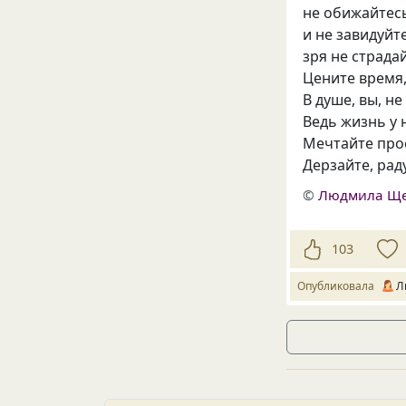
не обижайтесь
и не завидуйт
зря не страдай
Цените время,
В душе, вы, н
Ведь жизнь у 
Мечтайте про
Дерзайте, рад
©
Людмила Щ
103
Опубликовала
Л