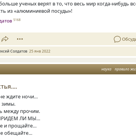
больше ученых верят в то, что весь мир когда-нибудь вс
сть из «алюминиевой посуды»!
датов
5168
Обсуд
ексей Солдатов
25 янв 2022
наука
правило жи
ья....
 не ждите ночи…
и зимы.
нь между прочим.
 ПРИДЕМ ЛИ МЫ…
те и прощайте…
 не обещайте…