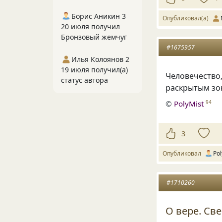
Борис Аникин 3
Опубликовал(а)
20 июля получил
Бронзовый жемчуг
#1675957
Илья Колоянов 2
19 июля получил(а)
Человечество,
статус автора
раскрытым зо
©
PolyMist
94
3
Опубликовал
Pol
#1710260
О вере. Св