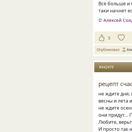
Все больше и 
таки начнет е
©
Алексей Сол
3
Опубликовал
Ал
#442476
рецепт счаст
не ждите дня,
весны и лета 
не ждите осе
они придут…
Любите, верь
И просто так