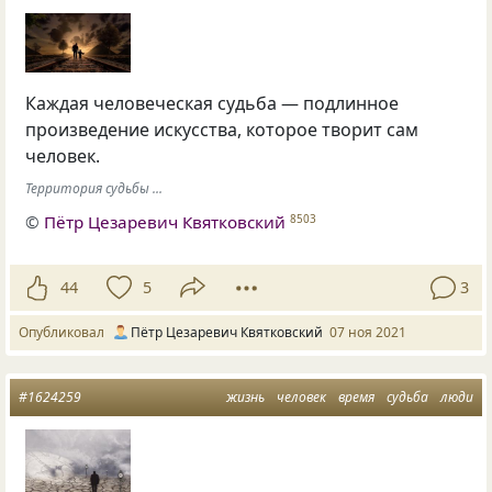
Каждая человеческая судьба — подлинное
произведение искусства, которое творит сам
человек.
Территория судьбы ...
©
Пётр Цезаревич Квятковский
8503
44
5
3
Опубликовал
Пётр Цезаревич Квятковский
07 ноя 2021
#1624259
жизнь
человек
время
судьба
люди