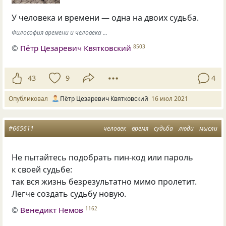
У человека и времени — одна на двоих судьба.
Философия времени и человека ...
©
Пётр Цезаревич Квятковский
8503
43
9
4
Опубликовал
Пётр Цезаревич Квятковский
16 июл 2021
#665611
человек
время
судьба
люди
мысли
Не пытайтесь подобрать пин-код или пароль
к своей судьбе:
так вся жизнь безрезультатно мимо пролетит.
Легче создать судьбу новую.
©
Венедикт Немов
1162