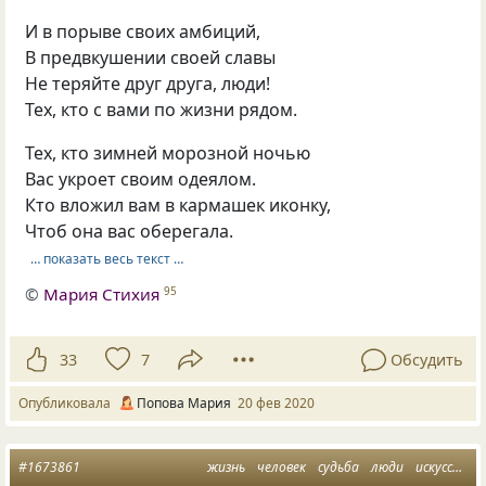
И в порыве своих амбиций,
В предвкушении своей славы
Не теряйте друг друга, люди!
Тех, кто с вами по жизни рядом.
Тех, кто зимней морозной ночью
Вас укроет своим одеялом.
Кто вложил вам в кармашек иконку,
Чтоб она вас оберегала.
… показать весь текст …
©
Мария Стихия
95
33
7
Обсудить
Опубликовала
Попова Мария
20 фев 2020
#1673861
жизнь
человек
судьба
люди
искусство