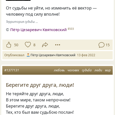
От судьбы не уйти, но изменить её вектор —
человеку под силу вполне!
Территория судьбы ...
©
Пётр Цезаревич Квятковский
8503
50
8
15
Опубликовал
Пётр Цезаревич Квятковский
13 фев 2022
#1377131
любовь
человек
судьба
люди
мир
Берегите друг друга, люди!
Не теряйте друг друга, люди,
В этом мире, таком непрочном!
Берегите друг друга, люди,
Тех, кто был вам судьбою послан!