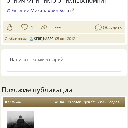
ОНИ УМРУТ, И НИКТО О НИХ НЕ ВСПОМНИТ.
©
Евгений Михайлович Богат
3
1
Обсудить
Опубликовал
SEREJKA880
05 янв 2012
Похожие публикации
#1719348
жизнь
человек
судьба
люди
дорога жизни